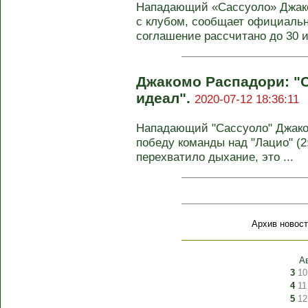
Нападающий «Сассуоло» Джако
с клубом, сообщает официальн
соглашение рассчитано до 30 и
Джакомо Распадори: "С
идеал".
2020-07-12 18:36:11
Нападающий "Сассуоло" Джако
победу команды над "Лацио" (2:
перехватило дыхание, это ...
Архив новост
А
3
10
4
11
5
12