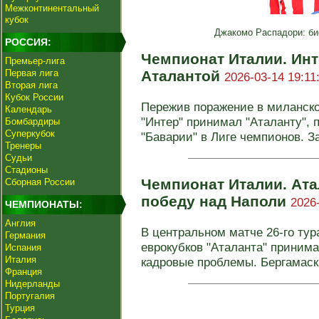
Межконтинентальный
кубок
Джакомо Распадори: би
РОССИЯ:
Чемпионат Италии. Инт
Премьер-лига
Первая лига
Аталантой
2026-03-14 19:11
Вторая лига
Кубок России
Пережив поражение в миланско
Календарь
"Интер" принимал "Аталанту",
Бомбардиры
Суперкубок
"Баварии" в Лиге чемпионов. За 
Тренеры
Судьи
Стадионы
Чемпионат Италии. Ат
Сборная России
победу над Наполи
2026
ЧЕМПИОНАТЫ:
Англия
В центральном матче 26-го тур
Германия
еврокубков "Аталанта" приним
Испания
Италия
кадровые проблемы. Бергамаски
Франция
Нидерланды
Португалия
Турция