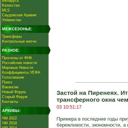
Беларусь
Казахстан
MLS
Саудовская Аравия
Узбекистан
МЕЖСЕЗОНЬЕ:
Трансферы
Контрольные матчи
РАЗНОЕ:
Прогнозы от ФНК
Российские новости
Мировые Новости
Коэффициенты УЕФА
Голосование
Поиск
Вакансии
Застой на Пиренеях. И
Новый Форум
Старый Форум
трансферного окна че
Контакты
03 10:51:17
АРХИВЫ:
ЧМ 2022
Примера в последние годы при
ЧМ 2018
бережливости, экономности, а к
ЧМ 2014