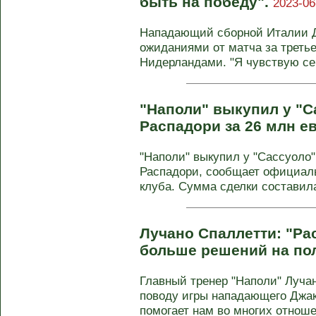
быть на победу".
2023-06
Нападающий сборной Италии 
ожиданиями от матча за третье
Нидерландами. "Я чувствую себ
"Наполи" выкупил у "
Распадори за 26 млн е
"Наполи" выкупил у "Сассуоло
Распадори, сообщает официаль
клуба. Сумма сделки составила 
Лучано Спаллетти: "Ра
больше решений на по
Главный тренер "Наполи" Луча
поводу игры нападающего Джак
помогает нам во многих отношен