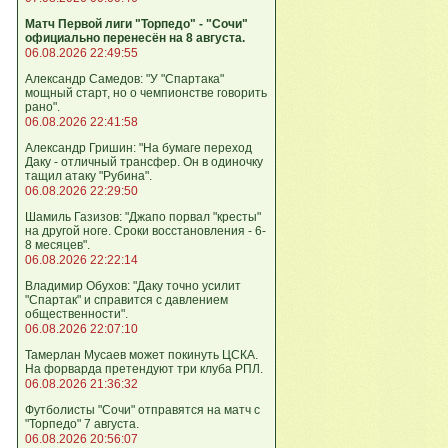
Матч Первой лиги "Торпедо" - "Сочи"
официально перенесён на 8 августа.
06.08.2026 22:49:55
Александр Самедов: "У "Спартака"
мощный старт, но о чемпионстве говорить
рано".
06.08.2026 22:41:58
Александр Гришин: "На бумаге переход
Даку - отличный трансфер. Он в одиночку
тащил атаку "Рубина".
06.08.2026 22:29:50
Шамиль Газизов: "Джапо порвал "кресты"
на другой ноге. Сроки восстановления - 6-
8 месяцев".
06.08.2026 22:22:14
Владимир Обухов: "Даку точно усилит
"Спартак" и справится с давлением
общественности".
06.08.2026 22:07:10
Тамерлан Мусаев может покинуть ЦСКА.
На форварда претендуют три клуба РПЛ.
06.08.2026 21:36:32
Футболисты "Сочи" отправятся на матч с
"Торпедо" 7 августа.
06.08.2026 20:56:07