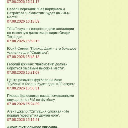
07.08.2026 16:21:17
Павел Погребняк: "Без Карпукаса и
Батракова "Локомотив" будет на 7-8-м
месте".
07.08.2026 16:18:59
"Уфа" изучает вопрос подачи апелляции
на месячную дисквалификацию Омари
Тетрадзе.
07.08.2026 15:58:15
Юрий Семин: "Приход Даку – это большое
усиление для "Спартака".
07.08.2026 15:48:18
Георгий Джикия: "Локомотив" должен
бороться за самые высокие места".
07.08.2026 15:31:08
Центр развития футбола на базе
"Рубина" в Казани будет сдан к 30 августа.
07.08.2026 15:30:31
Пловец Колесников назвал смешанными
ощущения от ЧМ по футболу.
07.08.2026 15:24:39
Агент Джапо: "Ситуация сложная - Ян
порвал "кресты" на другой ноге".
07.08.2026 15:16:41
Анонс футбольного уик-энда.