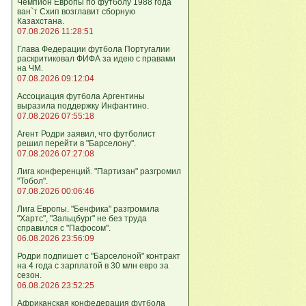
Чемпион Европы по футболу 1988 года
ван`т Схип возглавит сборную
Казахстана.
07.08.2026 11:28:51
Глава Федерации футбола Португалии
раскритиковал ФИФА за идею с правами
на ЧМ.
07.08.2026 09:12:04
Ассоциация футбола Аргентины
выразила поддержку Инфантино.
07.08.2026 07:55:18
Агент Родри заявил, что футболист
решил перейти в "Барселону".
07.08.2026 07:27:08
Лига кoнференций. "Партизан" разгромил
"Тобол".
07.08.2026 00:06:46
Лига Европы. "Бенфика" разгромила
"Хартс", "Зальцбург" не без труда
справился с "Пафосом".
06.08.2026 23:56:09
Родри подпишет с "Барселоной" контракт
на 4 года с зарплатой в 30 млн евро за
сезон.
06.08.2026 23:52:25
Африканская конфедерация футбола