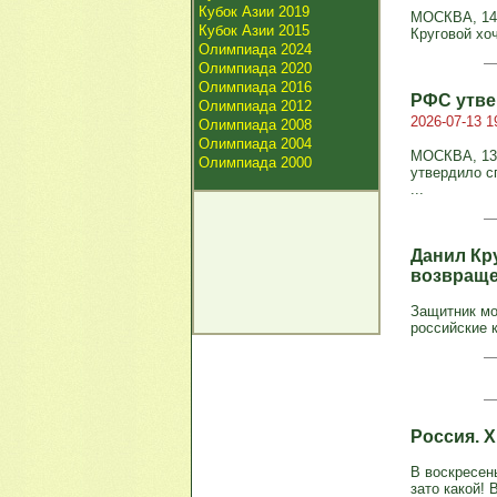
Кубок Азии 2019
МОСКВА, 14 
Кубок Азии 2015
Круговой хо
Олимпиада 2024
Олимпиада 2020
Олимпиада 2016
РФС утве
Олимпиада 2012
2026-07-13 1
Олимпиада 2008
Олимпиада 2004
МОСКВА, 13 
Олимпиада 2000
утвердило с
...
Данил Кр
возвраще
Защитник мо
российские 
Россия. 
В воскресен
зато какой! 