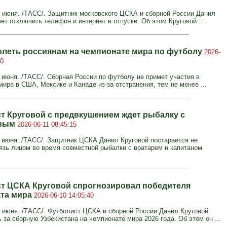
июня. /ТАСС/. Защитник московского ЦСКА и сборной России Данил
ет отключить телефон и интернет в отпуске. Об этом Круговой ...
болеть россиянам на чемпионате мира по футболу
2026-
40
июня. /ТАСС/. Сборная России по футболу не примет участия в
ира в США, Мексике и Канаде из-за отстранения, тем не менее ...
т Круговой с предвкушением ждет рыбалку с
евым
2026-06-11 08:45:15
июня. /ТАСС/. Защитник ЦСКА Данил Круговой постарается не
рязь лицом во время совместной рыбалки с вратарем и капитаном
т ЦСКА Круговой спрогнозировал победителя
та мира
2026-06-10 14:05:40
июня. /ТАСС/. Футболист ЦСКА и сборной России Данил Круговой
 за сборную Узбекистана на чемпионате мира 2026 года. Об этом он ...