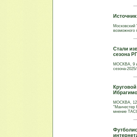
Источник
Московский 
возможного 
Стали из
сезона Р
МОСКВА, 9 и
сезона-2025
Круговой
Ибрагим
МОСКВА, 12 
"Манчестер 
мнение ТАСС
Футболис
интернет