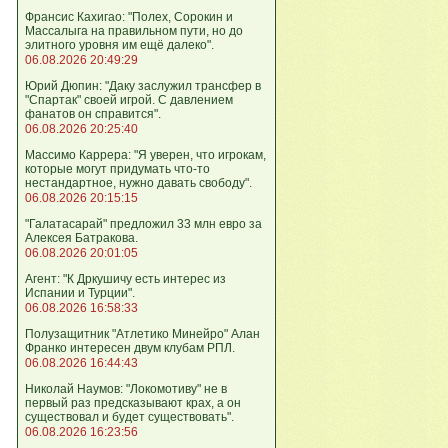
Франсис Кахигао: "Полех, Сорокин и
Массалыга на правильном пути, но до
элитного уровня им ещё далеко".
06.08.2026 20:49:29
Юрий Дюпин: "Даку заслужил трансфер в
"Спартак" своей игрой. С давлением
фанатов он справится".
06.08.2026 20:25:40
Массимо Каррера: "Я уверен, что игрокам,
которые могут придумать что-то
нестандартное, нужно давать свободу".
06.08.2026 20:15:15
"Галатасарай" предложил 33 млн евро за
Алексея Батракова.
06.08.2026 20:01:05
Агент: "К Дркушичу есть интерес из
Испании и Турции".
06.08.2026 16:58:33
Полузащитник "Атлетико Минейро" Алан
Франко интересен двум клубам РПЛ.
06.08.2026 16:44:43
Николай Наумов: "Локомотиву" не в
первый раз предсказывают крах, а он
существовал и будет существовать".
06.08.2026 16:23:56