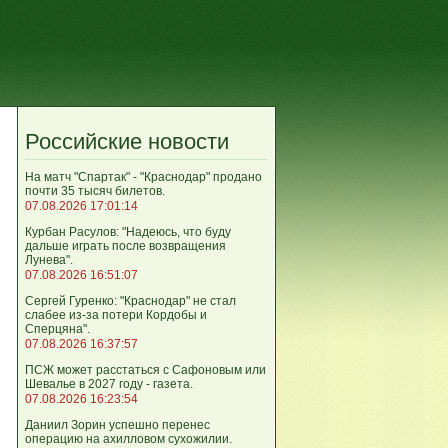
Российские новости
На матч "Спартак" - "Краснодар" продано
почти 35 тысяч билетов.
07.08.2026 17:01:14
Курбан Расулов: "Надеюсь, что буду
дальше играть после возвращения
Лунева".
07.08.2026 16:51:07
Сергей Гуренко: "Краснодар" не стал
слабее из-за потери Кордобы и
Сперцяна".
07.08.2026 16:37:57
ПСЖ может расстаться с Сафоновым или
Шевалье в 2027 году - газета.
07.08.2026 16:23:54
Даниил Зорин успешно перенес
операцию на ахилловом сухожилии.