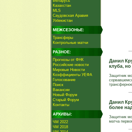
Беларусь
Казахстан
MLS
Саудовская Аравия
Узбекистан
МЕЖСЕЗОНЬЕ:
Трансферы
Контрольные матчи
РАЗНОЕ:
Прогнозы от ФНК
Данил Кр
Российские новости
клуба, но
Мировые Новости
Коэффициенты УЕФА
Защитник мо
Голосование
сорвавшемся
трансферное
Поиск
Вакансии
Новый Форум
Старый Форум
Данил Кр
Контакты
более на
АРХИВЫ:
Защитник мо
матча первог
ЧМ 2022
ЧМ 2018
ЧМ 2014