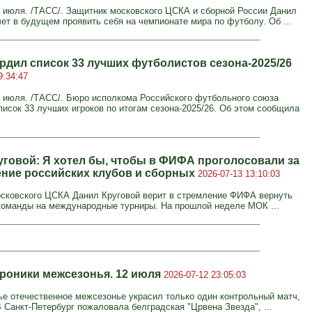
июля. /ТАСС/. Защитник московского ЦСКА и сборной России Данил
чет в будущем проявить себя на чемпионате мира по футболу. Об ...
рдил список 33 лучших футболистов сезона-2025/26
9:34:47
июля. /ТАСС/. Бюро исполкома Российского футбольного союза
писок 33 лучших игроков по итогам сезона-2025/26. Об этом сообщила
уговой: Я хотел бы, чтобы в ФИФА проголосовали за
ние российских клубов и сборных
2026-07-13 13:10:03
сковского ЦСКА Данил Круговой верит в стремление ФИФА вернуть
команды на международные турниры. На прошлой неделе МОК ...
Хроники межсезонья. 12 июля
2026-07-12 23:05:03
ье отечественное межсезонье украсил только один контрольный матч,
В Санкт-Петербург пожаловала белградская "Црвена Звезда", ...