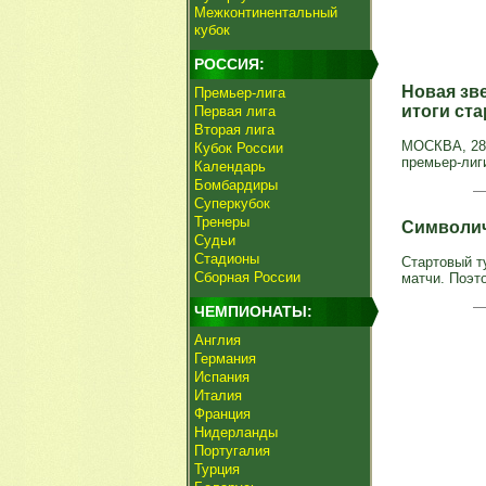
Межконтинентальный
кубок
РОССИЯ:
Новая зв
Премьер-лига
итоги ст
Первая лига
Вторая лига
МОСКВА, 28 
Кубок России
премьер-лиг
Календарь
Бомбардиры
Суперкубок
Тренеры
Символич
Судьи
Стадионы
Стартовый т
Сборная России
матчи. Поэто
ЧЕМПИОНАТЫ:
Англия
Германия
Испания
Италия
Франция
Нидерланды
Португалия
Турция