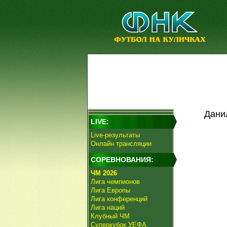
Дани
LIVE:
Live-результаты
Онлайн трансляции
СОРЕВНОВАНИЯ:
ЧМ 2026
Лига чемпионов
Лига Европы
Лига конференций
Лига наций
Клубный ЧМ
Суперкубок УЕФА