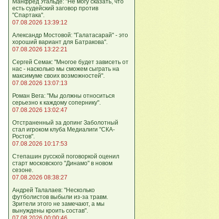
Манфред Угальде: "Не могу сказать, что
есть судейский заговор против
"Спартака".
07.08.2026 13:39:12
Александр Мостовой: "Галатасарай" - это
хороший вариант для Батракова".
07.08.2026 13:22:21
Сергей Семак: "Многое будет зависеть от
нас - насколько мы сможем сыграть на
максимуме своих возможностей".
07.08.2026 13:07:13
Роман Вега: "Мы должны относиться
серьезно к каждому сопернику".
07.08.2026 13:02:47
Отстраненный за допинг Заболотный
стал игроком клуба Медиалиги "СКА-
Ростов".
07.08.2026 10:17:53
Степашин русской поговоркой оценил
старт московского "Динамо" в новом
сезоне.
07.08.2026 08:38:27
Андрей Талалаев: "Несколько
футболистов выбыли из-за травм.
Зрители этого не замечают, а мы
вынуждены кроить состав".
07.08.2026 00:00:46