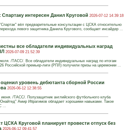
: Спартаку интересен Данил Круговой
2026-07-12 14:39:18
"Спартак" вёл предварительные консультации с ЦСКА относительно
перехода левого защитника Данила Кругового, сообщает инсайдер ...
вестны все обладатели индивидуальных наград
ПЛ
2026-07-09 21:52:39
юля. /ТАСС/. Все обладатели индивидуальных наград по итогам
/26 Российской премьер-лиги (РПЛ) получили призы на церемонии ...
 оценил уровень дебютанта сборной России
ова
2026-06-12 12:38:55
июня. /ТАСС/. Полузащитник английского футбольного клуба
Юнайтед" Амир Ибрагимов обладает хорошими навыками. Такое
 ...
т ЦСКА Круговой планирует провести отпуск без
а
2026-06-12 09:41:57