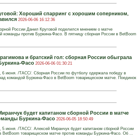
уговой: Хороший спарринг с хорошим соперником,
авился
2026-06-06 16:12:36
орной России Данил Круговой поделился мнением о матче
й команды против Буркина-Фасо. В пятницу сборная России в BetBoom
рагимова и братский гол: сборная России обыграла
Буркина-Фасо
2026-06-06 01:30:21
6 июня. /ТАСС/. Сборная России по футболу одержала победу в
над командой Буркина-Фасо в BetBoom товарищеском матче. Поединок
Миранчук будет капитаном сборной России в матче
оманды Буркина-Фасо
2026-06-05 18:50:49
5 июня. /ТАСС/. Алексей Миранчук будет капитаном сборной России
в BetBoom товарищеском матче против команды Буркина-Фасо. Об ...