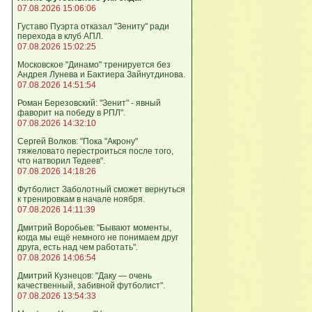
07.08.2026 15:06:06
Густаво Пуэрта отказал "Зениту" ради
перехода в клуб АПЛ.
07.08.2026 15:02:25
Московское "Динамо" тренируется без
Андрея Лунева и Бактиера Зайнутдинова.
07.08.2026 14:51:54
Роман Березовский: "Зенит" - явный
фаворит на победу в РПЛ".
07.08.2026 14:32:10
Сергей Волков: "Пока "Акрону"
тяжеловато перестроиться после того,
что натворил Тедеев".
07.08.2026 14:18:26
Футболист Заболотный сможет вернуться
к тренировкам в начале ноября.
07.08.2026 14:11:39
Дмитрий Воробьев: "Бывают моменты,
когда мы ещё немного не понимаем друг
друга, есть над чем работать".
07.08.2026 14:06:54
Дмитрий Кузнецов: "Даку — очень
качественный, забивной футболист".
07.08.2026 13:54:33