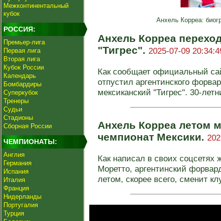
Межконтинентальный
кубок
Анхель Корреа: биог
РОССИЯ:
Анхель Корреа переход
Премьер-лига
"Тигрес".
2025-07-09 20:34:4
Первая лига
Вторая лига
Кубок России
Как сообщает официальный сай
Календарь
отпустил аргентинского форвар
Бомбардиры
мексиканский "Тигрес". 30-летн
Суперкубок
Тренеры
Судьи
Стадионы
Анхель Корреа летом м
Сборная России
чемпионат Мексики.
202
ЧЕМПИОНАТЫ:
Англия
Как написал в своих соцсетях 
Германия
Моретто, аргентинский форвард
Испания
летом, скорее всего, сменит клу
Италия
Франция
Нидерланды
Португалия
Турция