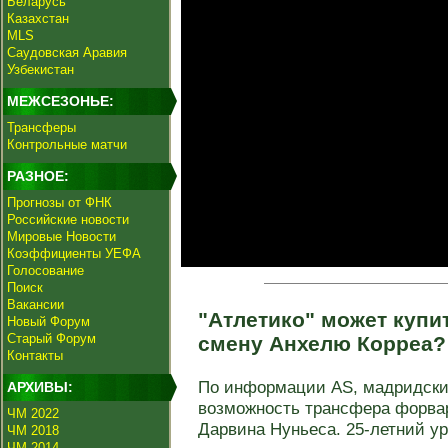
Беларусь
Казахстан
MLS
Саудовская Аравия
Узбекистан
МЕЖСЕЗОНЬЕ:
Трансферы
Контрольные матчи
РАЗНОЕ:
Прогнозы от ФНК
Российские новости
Мировые Новости
Коэффициенты УЕФА
Голосование
Поиск
Вакансии
"Атлетико" может купи
Новый Форум
Старый Форум
смену Анхелю Корреа
Контакты
По информации AS, мадридский
АРХИВЫ:
возможность трансфера форвар
ЧМ 2022
Дарвина Нуньеса. 25-летний уру
ЧМ 2018
ЧМ 2014