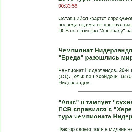
00:33:56
Оставшийся квартет еврокубко
посреди недели не прыгнул вы
ПСВ не проиграл "Арсеналу" на 
Чемпионат Нидерландо
"Бреда" разошлись ми
Чемпионат Нидерландов, 26-й т
(1:1). Голы: ван Хоойдонк, 18 (0
Нидерландов.
"Аякс" штампует "сух
ПСВ справился с "Хере
тура чемпионата Ниде
Фактор своего поля в мидвик н