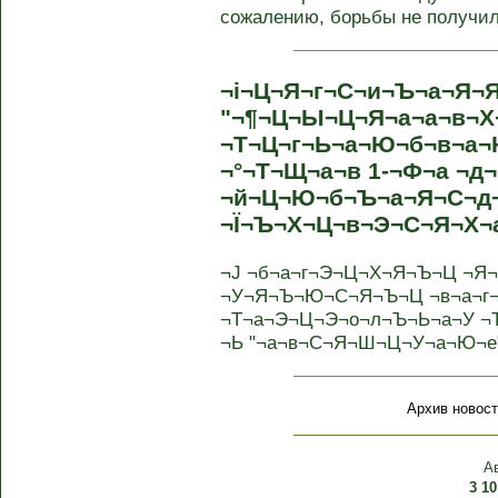
сожалению, борьбы не получило
¬і¬Ц¬Я¬г¬С¬и¬Ъ¬а¬Я¬
"¬¶¬Ц¬Ы¬Ц¬Я¬а¬а¬в¬Х
¬Т¬Ц¬г¬Ь¬а¬Ю¬б¬в¬а¬
¬°¬Т¬Щ¬а¬в 1-¬Ф¬а ¬д
¬й¬Ц¬Ю¬б¬Ъ¬а¬Я¬С¬д
¬Ї¬Ъ¬Х¬Ц¬в¬Э¬С¬Я¬Х¬
¬Ј ¬б¬а¬г¬Э¬Ц¬Х¬Я¬Ъ¬Ц ¬Я
¬У¬Я¬Ъ¬Ю¬С¬Я¬Ъ¬Ц ¬в¬а¬г¬
¬Т¬а¬Э¬Ц¬Э¬о¬л¬Ъ¬Ь¬а¬У ¬
¬Ь "¬а¬в¬С¬Я¬Ш¬Ц¬У¬а¬Ю¬е"
Архив новост
А
3
10