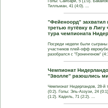
Голы: Сайбари, 5 (1:0). Бакайоко,
Тилльман, 41 (4:0). ...
"Фейеноорд" захватил 
третью путёвку в Лигу 
тура чемпионата Ниде
Посреди недели были сыграны
участников плей-офф еврокубк
разобрался с "Гронингеном" (4:1
Чемпионат Нидерландо
"Зволле" разошлись м
Чемпионат Нидерландов, 28-й т
(0:2). Голы: Эль-Аззузи, 24 (0:1
(1:2). Кадиль, 71 (2:2). ...