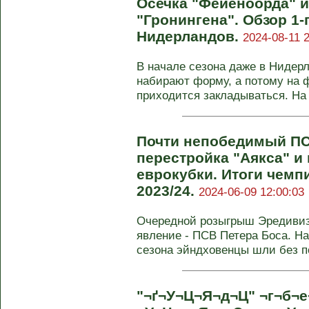
Осечка "Фейеноорда" 
"Гронингена". Обзор 1-
Нидерландов.
2024-08-11 2
В начале сезона даже в Нидер
набирают форму, а потому на
приходится закладываться. На с
Почти непобедимый ПС
перестройка "Аякса" и
еврокубки. Итоги чемп
2023/24.
2024-06-09 12:00:03
Очередной розыгрыш Эредиви
явление - ПСВ Петера Боса. Н
сезона эйндховенцы шли без по
"¬ґ¬У¬Ц¬Я¬д¬Ц" ¬г¬б¬е