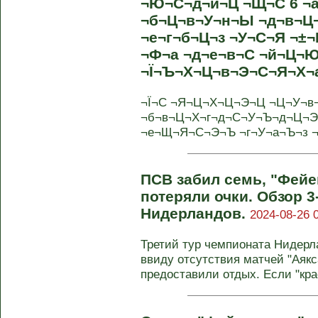
¬Ю¬С¬д¬й¬Ц ¬Щ¬С 6 ¬
¬б¬Ц¬в¬У¬н¬Ы ¬д¬в¬Ц
¬е¬г¬б¬Ц¬з ¬У¬С¬Я ¬±¬
¬Ф¬а ¬д¬е¬в¬С ¬й¬Ц¬
¬Ї¬Ъ¬Х¬Ц¬в¬Э¬С¬Я¬Х¬
¬Ї¬С ¬Я¬Ц¬Х¬Ц¬Э¬Ц ¬Ц¬У¬в
¬б¬в¬Ц¬Х¬г¬д¬С¬У¬Ъ¬д¬Ц¬Э
¬е¬Щ¬Я¬С¬Э¬Ъ ¬г¬У¬а¬Ъ¬з ¬г
ПСВ забил семь, "Фейе
потеряли очки. Обзор 3
Нидерландов.
2024-08-26 
Третий тур чемпионата Нидерл
ввиду отсутствия матчей "Аякса
предоставили отдых. Если "крас