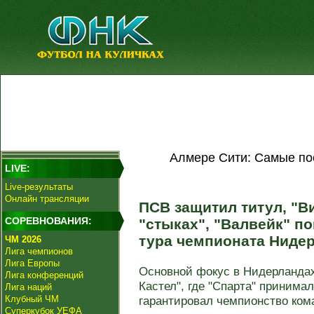
Алмере Сити: Самые по
LIVE:
Live-результаты
Онлайн трансляции
ПСВ защитил титул, "Ви
СОРЕВНОВАНИЯ:
"стыках", "Валвейк" по
тура чемпионата Ниде
ЧМ 2026
Лига чемпионов
Лига Европы
Основной фокус в Нидерландах
Лига конференций
Кастел", где "Спарта" принима
Лига наций
Клубный ЧМ
гарантировал чемпионство кома
Суперкубок УЕФА