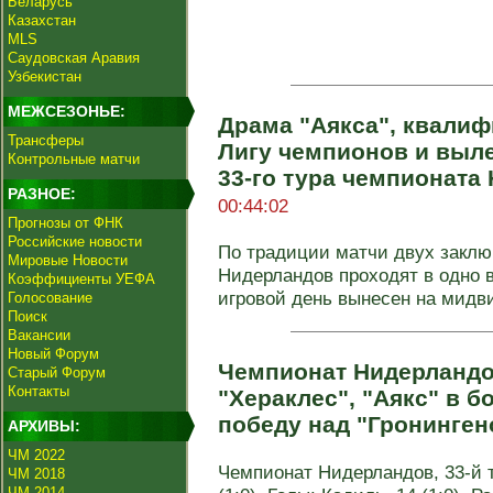
Беларусь
Казахстан
MLS
Саудовская Аравия
Узбекистан
МЕЖСЕЗОНЬЕ:
Драма "Аякса", квалиф
Трансферы
Лигу чемпионов и выле
Контрольные матчи
33-го тура чемпионата
РАЗНОЕ:
00:44:02
Прогнозы от ФНК
Российские новости
По традиции матчи двух заклю
Мировые Новости
Нидерландов проходят в одно 
Коэффициенты УЕФА
игровой день вынесен на мидвик
Голосование
Поиск
Вакансии
Новый Форум
Чемпионат Нидерландо
Старый Форум
Контакты
"Хераклес", "Аякс" в 
победу над "Гронинген
АРХИВЫ:
ЧМ 2022
Чемпионат Нидерландов, 33-й т
ЧМ 2018
ЧМ 2014