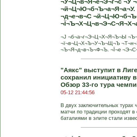
¬У¬Ц¬в¬Я¬е¬Э¬г¬с ¬У ¬
¬й¬Ц¬Ю¬б¬Ъ¬а¬Я¬а¬У. 
¬д¬е¬в¬С ¬й¬Ц¬Ю¬б¬Ъ
¬Ї¬Ъ¬Х¬Ц¬в¬Э¬С¬Я¬Х¬
¬Ј ¬б¬а¬г¬Э¬Ц¬Х¬Я¬Ъ¬Ы ¬Ъ
¬ї¬в¬Ц¬Х¬Ъ¬У¬Ъ¬Щ¬Ъ ¬Т¬н¬
¬Ъ¬Я¬д¬в¬Ъ¬Ф¬Ъ. ¬Ї¬е ¬Э¬С¬Х
"Аякс" выступит в Лиг
сохранил инициативу в
Обзор 33-го тура чемп
05-12 21:44:56
В двух заключительных турах 
матчи по традиции проходят в
баталиями в элите стали извес