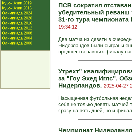
Кубок Азии 2019
ПСВ сократил отставани
Кубок Азии 2015
убедительный реванш у
Олимпиада 2024
Олимпиада 2020
31-го тура чемпионата
Олимпиада 2016
19:34:12
Олимпиада 2012
Олимпиада 2008
Олимпиада 2004
Два матча из девяти в очеред
Олимпиада 2000
Нидерландов были сыграны ещ
предшествовавших финалу нацио
Утрехт" квалифицирова
за "Гоу Эхед Иглс". Об
Нидерландов.
2025-04-27 
Насыщенная футбольная недел
себя не только девять матчей 
сразу на пять дней, но и финал 
Чемпионат Нидерландо