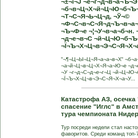
¬±¬і¬Ј ¬е¬г¬д¬в¬а¬Ъ¬Э
¬б¬в¬Ц¬Х¬й¬Ц¬Ю¬б¬Ъ
¬Т¬С¬Я¬Ь¬Ц¬д, ¬Ў¬©
¬Ф¬С¬в¬С¬Я¬д¬Ъ¬в¬а¬У
¬Ъ¬Ф¬е ¬¦¬У¬в¬а¬б¬н. 
¬д¬е¬в¬С ¬й¬Ц¬Ю¬б¬Ъ
¬Ї¬Ъ¬Х¬Ц¬в¬Э¬С¬Я¬Х¬
"¬¶¬Ц¬Ы¬Ц¬Я¬а¬а¬в¬Х" ¬б¬а
¬а¬й¬Ц¬в¬Ц¬Х¬Я¬а¬Ю¬е ¬д¬
¬У ¬г¬д¬С¬д¬е¬г¬Ц ¬й¬Ц¬Ю
¬Ї¬Ъ¬Х¬Ц¬в¬Э¬С¬Я¬Х¬а¬У...
Катастрофа АЗ, осечка
спасение "Иглс" в Амст
тура чемпионата Ниде
Тур посреди недели стал нас
фаворитов. Среди команд топ-