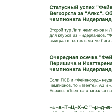
Статусный успех "Фейе
Вегхорста за "Аякс". Об
чемпионата Нидерланд
Второй тур Лиги чемпионов и 
для клубов из Нидерландов. "Ф
выиграл в гостях в матче Лиги .
Очередная осечка "Фе
Перишича и Ихаттарена.
чемпионата Нидерланд
Если ПСВ и «Фейеноорд» неуда
чемпионов, то «Твенте», АЗ и 
Европы. «Твенте» отыгрался на 
¬±¬а¬Т¬Ц¬Х¬С "¬µ¬д¬в