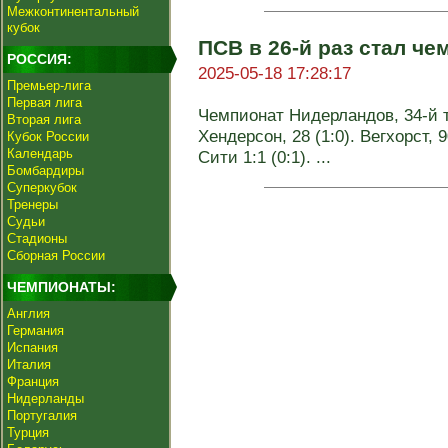
Межконтинентальный
кубок
ПСВ в 26-й раз стал ч
РОССИЯ:
2025-05-18 17:28:17
Премьер-лига
Первая лига
Чемпионат Нидерландов, 34-й тур
Вторая лига
Хендерсон, 28 (1:0). Вегхорст, 
Кубок России
Календарь
Сити 1:1 (0:1). ...
Бомбардиры
Суперкубок
Тренеры
Судьи
Стадионы
Сборная России
ЧЕМПИОНАТЫ:
Англия
Германия
Испания
Италия
Франция
Нидерланды
Португалия
Турция