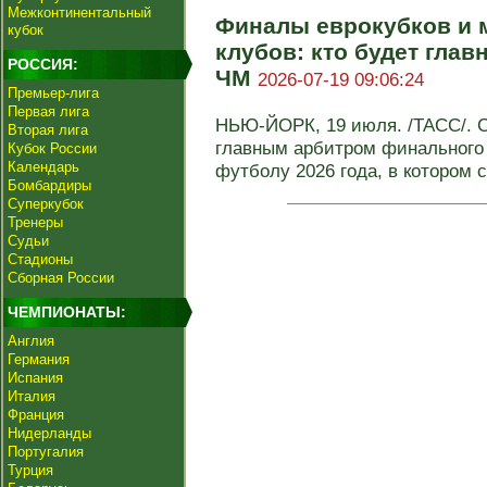
Межконтинентальный
Финалы еврокубков и 
кубок
клубов: кто будет гла
РОССИЯ:
ЧМ
2026-07-19 09:06:24
Премьер-лига
Первая лига
НЬЮ-ЙОРК, 19 июля. /ТАСС/. С
Вторая лига
главным арбитром финального
Кубок России
Календарь
футболу 2026 года, в котором с
Бомбардиры
Суперкубок
Тренеры
Судьи
Стадионы
Сборная России
ЧЕМПИОНАТЫ:
Англия
Германия
Испания
Италия
Франция
Нидерланды
Португалия
Турция