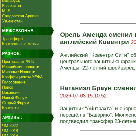
Беларусь
Казахстан
MLS
Саудовская Аравия
Узбекистан
МЕЖСЕЗОНЬЕ:
Орель Аменда сменил 
Трансферы
английский Ковентри
20
Контрольные матчи
РАЗНОЕ:
Английский "Ковентри Сити" о
центрального защитника франк
Прогнозы от ФНК
Российские новости
Аменды. 22-летний швейцарец 
Мировые Новости
Коэффициенты УЕФА
Голосование
Натаниэл Браун смени
Поиск
Вакансии
2026-07-03 15:10:52
Новый Форум
Старый Форум
Защитник "Айнтрахта" и сборн
Контакты
перешёл в "Баварию". Мюнхен
АРХИВЫ:
подтвердил трансфер 23-летнего
ЧМ 2022
ЧМ 2018
ЧМ 2014