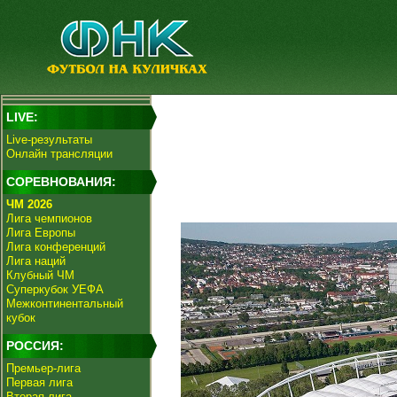
LIVE:
Live-результаты
Онлайн трансляции
СОРЕВНОВАНИЯ:
ЧМ 2026
Лига чемпионов
Лига Европы
Лига конференций
Лига наций
Клубный ЧМ
Суперкубок УЕФА
Межконтинентальный
кубок
РОССИЯ:
Премьер-лига
Первая лига
Вторая лига