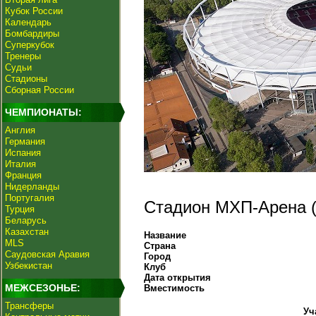
Кубок России
Календарь
Бомбардиры
Суперкубок
Тренеры
Судьи
Стадионы
Сборная России
ЧЕМПИОНАТЫ:
Англия
Германия
Испания
Италия
Франция
Нидерланды
Португалия
Стадион МХП-Арена (
Турция
Беларусь
Казахстан
Название
MLS
Страна
Саудовская Аравия
Город
Узбекистан
Клуб
Дата открытия
МЕЖСЕЗОНЬЕ:
Вместимость
Трансферы
Уч