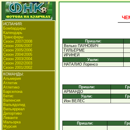
ЧЕ
ИСПАНИЯ:
Бомбардиры
Календарь
Трансферы
Пришли:
Сезон 2007/2008
Сезон 2006/2007
Велько ПАУНОВИЧ
Сезон 2005/2006
ГИЛЬЕРМЕ
Сезон 2004/2005
ИРИНЕЙ
Сезон 2003/2004
Ушли:
Сезон 2002/2003
НАТАЛИО Лоренсо
Сезон 2001/2002
КОМАНДЫ:
Альмерия
Атлетик
Пришли:
Гр
Атлетико
АРМАНДО
Барселона
Бетис
Ушли:
Гр
Валенсия
Ион ВЕЛЕС
Вальядолид
Вильярреал
Депортиво
Леванте
Мальорка
Пришли:
Гр
Мурсия