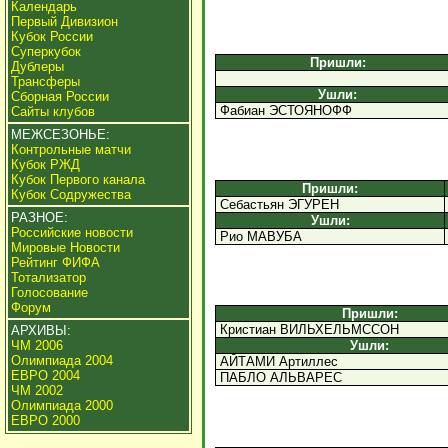
Календарь
Первый Дивизион
Кубок России
Суперкубок
Пришли:
Дублеры
Трансферы
Ушли:
Сборная России
Фабиан ЭСТОЯНОФФ
Сайты клубов
МЕЖСЕЗОНЬЕ:
Контрольные матчи
Кубок РЖД
Кубок Первого канала
Пришли:
Кубок Содружества
Себастьян ЭГУРЕН
РАЗНОЕ:
Ушли:
Российские новости
Рио МАВУБА
Мировые Новости
Рейтинг ФИФА
Тотализатор
Голосование
Форум
Пришли:
Кристиан ВИЛЬХЕЛЬМССОН
АРХИВЫ:
ЧМ 2006
Ушли:
Олимпиада 2004
АЙТАМИ Артиллес
ЕВРО 2004
ПАБЛО АЛЬВАРЕС
ЧМ 2002
Олимпиада 2000
ЕВРО 2000