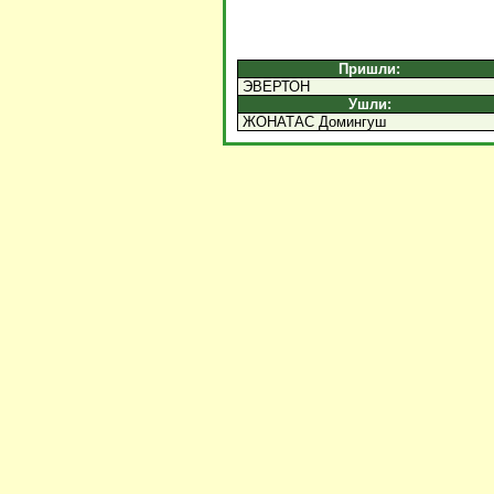
Пришли:
ЭВЕРТОН
Ушли:
ЖОНАТАС Домингуш