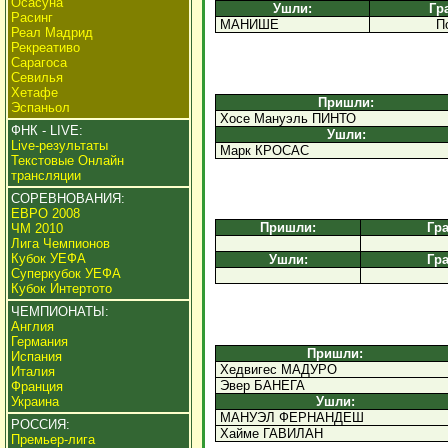
Осасуна
Ушли:
Гр
Расинг
МАНИШЕ
П
Реал Мадрид
Рекреативо
Сарагоса
Севилья
Хетафе
Пришли:
Эспаньол
Хосе Мануэль ПИНТО
ФНК - LIVE:
Ушли:
Live-результаты
Марк КРОСАС
Текстовые Онлайн
трансляции
СОРЕВНОВАНИЯ:
ЕВРО 2008
Пришли:
Гр
ЧМ 2010
Лига Чемпионов
Кубок УЕФА
Ушли:
Гр
Суперкубок УЕФА
Кубок Интертото
ЧЕМПИОНАТЫ:
Англия
Германия
Пришли:
Испания
Хедвигес МАДУРО
Италия
Эвер БАНЕГА
Франция
Ушли:
Украина
МАНУЭЛ ФЕРНАНДЕШ
РОССИЯ:
Хайме ГАВИЛАН
Премьер-лига