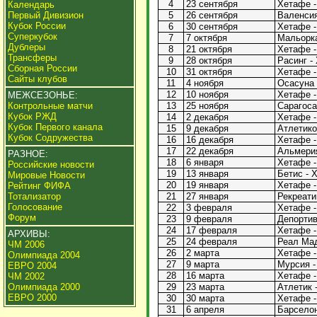
4
23 сентября
Хетафе -
Календарь
Первый Дивизион
5
26 сентября
Валенсия
Кубок России
6
30 сентября
Хетафе -
Суперкубок
7
7 октября
Мальорка
Дублеры
8
21 октября
Хетафе -
Трансферы
9
28 октября
Расинг -
Сборная России
10
31 октября
Хетафе -
Сайты клубов
11
4 ноября
Осасуна 
12
10 ноября
Хетафе -
МЕЖСЕЗОНЬЕ:
Контрольные матчи
13
25 ноября
Сарагоса
Кубок РЖД
14
2 декабря
Хетафе -
Кубок Первого канала
15
9 декабря
Атлетико
Кубок Содружества
16
16 декабря
Хетафе -
17
22 декабря
Альмерия
РАЗНОЕ:
18
6 января
Хетафе -
Российские новости
19
13 января
Бетис - 
Мировые Новости
20
19 января
Хетафе -
Рейтинг ФИФА
Тотализатор
21
27 января
Рекреати
Голосование
22
3 февраля
Хетафе -
Форум
23
9 февраля
Депортив
24
17 февраля
Хетафе -
АРХИВЫ:
25
24 февраля
Реал Мад
ЧМ 2006
26
2 марта
Хетафе -
Олимпиада 2004
27
9 марта
Мурсия -
ЕВРО 2004
28
16 марта
Хетафе -
ЧМ 2002
Олимпиада 2000
29
23 марта
Атлетик 
ЕВРО 2000
30
30 марта
Хетафе -
31
6 апреля
Барселон