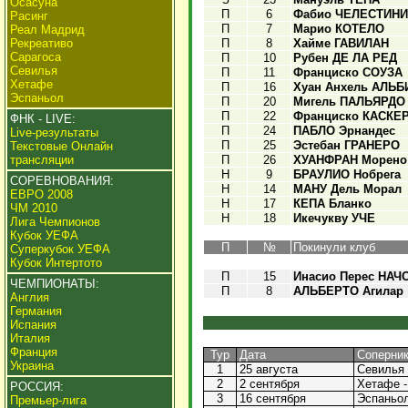
Осасуна
П
6
Фабио ЧЕЛЕСТИНИ
Расинг
П
7
Марио КОТЕЛО
Реал Мадрид
Рекреативо
П
8
Хайме ГАВИЛАН
Сарагоса
П
10
Рубен ДЕ ЛА РЕД
Севилья
П
11
Франциско СОУЗА
Хетафе
П
16
Хуан Анхель АЛЬБ
Эспаньол
П
20
Мигель ПАЛЬЯРДО
П
22
Франциско КАСКЕ
ФНК - LIVE:
П
24
ПАБЛО Эрнандес
Live-результаты
П
25
Эстебан ГРАНЕРО
Текстовые Онлайн
трансляции
П
26
ХУАНФРАН Морено
Н
9
БРАУЛИО Нобрега
СОРЕВНОВАНИЯ:
Н
14
МАНУ Дель Морал
ЕВРО 2008
Н
17
КЕПА Бланко
ЧМ 2010
Н
18
Икечукву УЧЕ
Лига Чемпионов
Кубок УЕФА
П
№
Покинули клуб
Суперкубок УЕФА
Кубок Интертото
П
15
Инасио Перес НАЧ
ЧЕМПИОНАТЫ:
П
8
АЛЬБЕРТО Агилар
Англия
Германия
Испания
Италия
Франция
Тур
Дата
Соперни
Украина
1
25 августа
Севилья 
2
2 сентября
Хетафе -
РОССИЯ:
3
16 сентября
Эспаньол
Премьер-лига