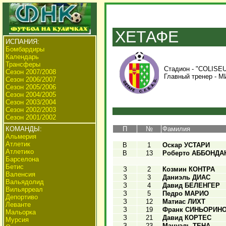
ХЕТАФЕ
ИСПАНИЯ:
Бомбардиры
Календарь
Трансферы
Стадион - "COLISE
Сезон 2007/2008
Главный тренер -
М
Сезон 2006/2007
Сезон 2005/2006
Сезон 2004/2005
Сезон 2003/2004
Сезон 2002/2003
Сезон 2001/2002
КОМАНДЫ:
П
№
Фамилия
Альмерия
Атлетик
В
1
Оскар УСТАРИ
Атлетико
В
13
Роберто АББОНДА
Барселона
Бетис
З
2
Козмин КОНТРА
Валенсия
З
3
Даниэль ДИАС
Вальядолид
З
4
Давид БЕЛЕНГЕР
Вильярреал
З
5
Педро МАРИО
Депортиво
З
12
Матиас ЛИХТ
Леванте
З
19
Франк СИНЬОРИН
Мальорка
З
21
Давид КОРТЕС
Мурсия
З
23
Мануэль ТЕНА