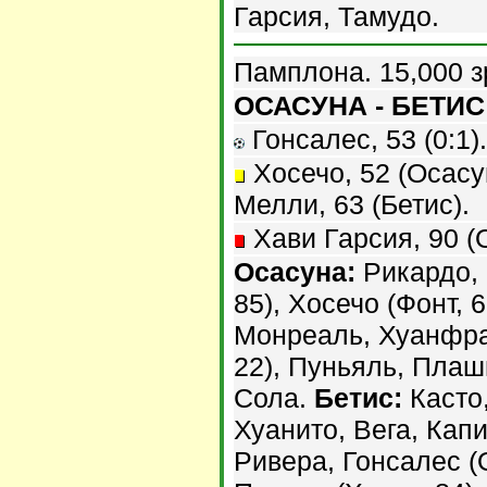
Гарсия, Тамудо.
Памплона. 15,000 з
ОСАСУНА - БЕТИС 
Гонсалес, 53 (0:1).
Хосечо, 52 (Осасун
Мелли, 63 (Бетис).
Хави Гарсия, 90 (
Осасуна:
Рикардо, 
85), Хосечо (Фонт, 
Монреаль, Хуанфра
22), Пуньяль, Плаш
Сола.
Бетис:
Касто,
Хуанито, Вега, Капи
Ривера, Гонсалес (О