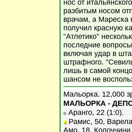
нос от итальянского
разбитым носом от
врачам, а Мареска
получил красную к
"Атлетико" нескольк
последние вопросы
включая удар в шта
штрафного. "Севиль
лишь в самой конц
шансом не восполь
Мальорка. 12,000 з
МАЛЬОРКА - ДЕПО
Аранго, 22 (1:0).
Рамис, 50, Варела
Амо, 18, Колоччини,