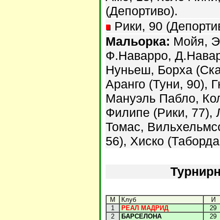
(Депортиво).
Рики, 90 (Депортив
Мальорка:
Мойя, Э
Ф.Наварро, Д.Навар
Нуньеш, Борха (Ска
Аранго (Туни, 90), 
Мануэль Пабло, Ко
Филипе (Рики, 77),
Томас, Вильхельмс
56), Хиско (Таборда,
Турнирн
М
Клуб
И
1
РЕАЛ МАДРИД
29
2
БАРСЕЛОНА
29