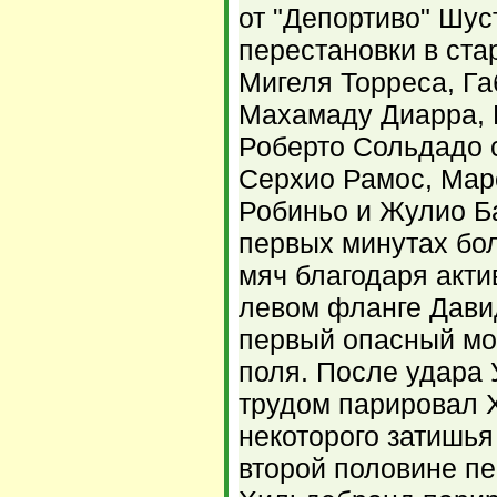
от "Депортиво" Шус
перестановки в ста
Мигеля Торреса, Га
Махамаду Диарра, 
Роберто Сольдадо 
Серхио Рамос, Мар
Робиньо и Жулио Ба
первых минутах бо
мяч благодаря акт
левом фланге Дави
первый опасный мо
поля. После удара
трудом парировал 
некоторого затишья
второй половине пе