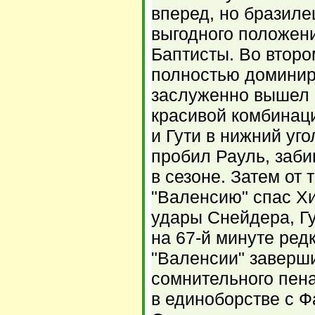
вперед, но бразиле
выгодного положен
Баптисты. Во второ
полностью доминир
заслуженно вышел 
красивой комбинац
и Гути в нижний уго
пробил Рауль, заб
в сезоне. Затем от 
"Валенсию" спас Х
удары Снейдера, Гу
на 67-й минуте ред
"Валенсии" заверш
сомнительного пен
в единоборстве с Ф