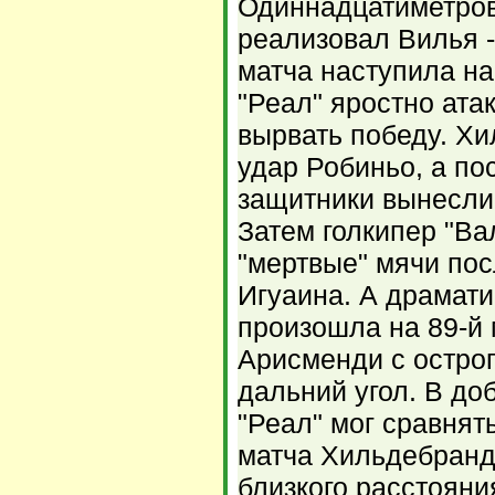
Одиннадцатиметров
реализовал Вилья -
матча наступила на
"Реал" яростно ата
вырвать победу. Х
удар Робиньо, а п
защитники вынесли 
Затем голкипер "В
"мертвые" мячи по
Игуаина. А драмати
произошла на 89-й 
Арисменди с острог
дальний угол. В д
"Реал" мог сравнять
матча Хильдебранд
близкого расстояни