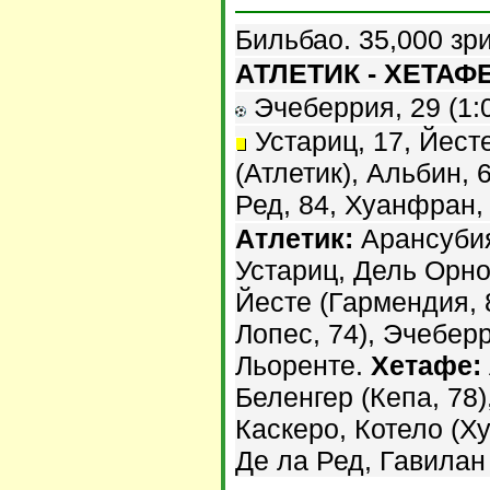
Бильбао. 35,000 зр
АТЛЕТИК - ХЕТАФЕ 
Эчеберрия, 29 (1:0
Устариц, 17, Йесте
(Атлетик), Альбин, 
Ред, 84, Хуанфран,
Атлетик:
Арансубия
Устариц, Дель Орно
Йесте (Гармендия, 
Лопес, 74), Эчеберр
Льоренте.
Хетафе:
Беленгер (Кепа, 78),
Каскеро, Котело (Х
Де ла Ред, Гавилан 