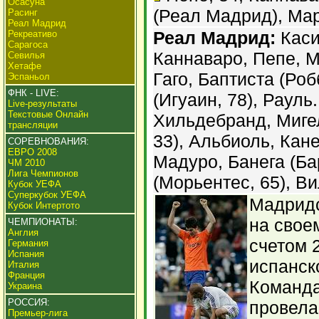
Осасуна
(Реал Мадрид), Мар
Расинг
Реал Мадрид
Реал Мадрид:
Каси
Рекреативо
Сарагоса
Каннаваро, Пепе, М
Севилья
Хетафе
Гаго, Баптиста (Роб
Эспаньол
ФНК - LIVE:
(Игуаин, 78), Рауль
Live-результаты
Текстовые Онлайн
Хильдебранд, Мигел
трансляции
33), Альбиоль, Кан
СОРЕВНОВАНИЯ:
ЕВРО 2008
Мадуро, Банега (Ба
ЧМ 2010
Лига Чемпионов
(Морьентес, 65), Ви
Кубок УЕФА
Суперкубок УЕФА
Мадридс
Кубок Интертото
на свое
ЧЕМПИОНАТЫ:
Англия
счетом 2
Германия
Испания
испанск
Италия
Франция
Команда
Украина
РОССИЯ:
провела
Премьер-лига