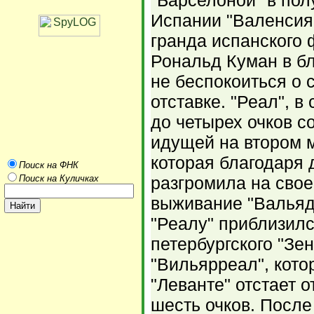
"Барселоной" в по
Испании "Валенсия
гранда испанского 
Рональд Куман в б
не беспокоиться о 
отставке. "Реал", в
до четырех очков с
идущей на втором м
которая благодаря
Поиск на ФНК
Поиск на Куличках
разгромила на сво
выживание "Вальяд
"Реалу" приблизил
петербургского "Зе
"Вильярреал", кот
"Леванте" отстает 
шесть очков. После