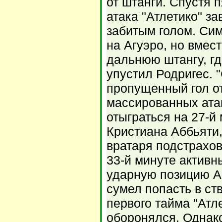
от штанги. Спустя 
атака "Атлетико" з
забитым голом. Си
на Агуэро, но вмест
дальнюю штангу, гд
упустил Родригес. 
пропущенный гол о
массированных атак
отыграться на 27-й
Кристиана Аббьяти,
вратаря подстрахо
33-й минуте активн
ударную позицию Аг
сумел попасть в ств
первого тайма "Атл
оборонялся. Однак