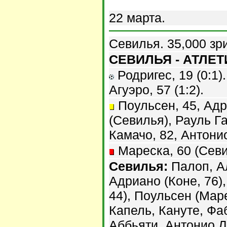
22 марта.
Севилья. 35,000 зр
СЕВИЛЬЯ - АТЛЕТИ
Родригес, 19 (0:1).
Агуэро, 57 (1:2).
Поульсен, 45, Адр
(Севилья), Рауль Га
Камачо, 82, Антонио
Мареска, 60 (Севи
Севилья:
Палоп, А
Адриано (Коне, 76)
44), Поульсен (Маре
Капель, Кануте, Фа
Аббьяти, Антонио Л