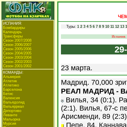
ЧЕМ
ИСПАНИЯ:
Туры:
1
2
3
4
5
6
7
8
9
10
11
12
13
Бомбардиры
Календарь
Трансферы
Испания.
Сезон 2007/2008
Сезон 2006/2007
29
Сезон 2005/2006
Сезон 2004/2005
Сезон 2003/2004
Сезон 2002/2003
Сезон 2001/2002
23 марта.
КОМАНДЫ:
Альмерия
Мадрид. 70,000 зри
Атлетик
Атлетико
РЕАЛ МАДРИД - В
Барселона
Бетис
Валенсия
Вилья, 34 (0:1). Ра
Вальядолид
(2:1). Вилья, 67-с п
Вильярреал
Депортиво
Арисменди, 89 (2:3)
Леванте
Мальорка
Пепе, 84, Каннава
Мурсия