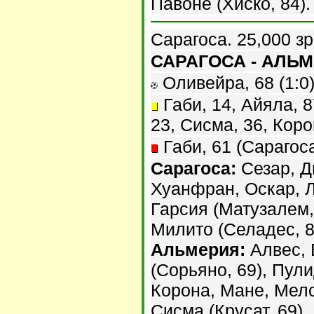
Павоне (Хиско, 84).
Сарагоса. 25,000 з
САРАГОСА - АЛЬМЕ
Оливейра, 68 (1:0).
Габи, 14, Айяла, 8
23, Сисма, 36, Коро
Габи, 61 (Сарагоса
Сарагоса:
Сезар, Д
Хуанфран, Оскар, Л
Гарсия (Матузалем, 
Милито (Селадес, 8
Альмерия:
Алвес, 
(Сорьяно, 69), Пул
Корона, Мане, Мело,
Сисма (Крусат, 69),