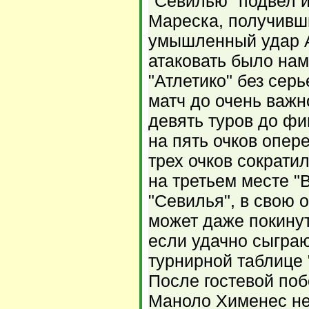
"Севилью" подвел 
Мареска, получивши
умышленный удар А
атаковать было нам
"Атлетико" без сер
матч до очень важн
девять туров до фи
на пять очков опер
трех очков сократи
на третьем месте "
"Севилья", в свою о
может даже покинут
если удачно сыграю
турнирной таблице 
После гостевой по
Маноло Хименес не