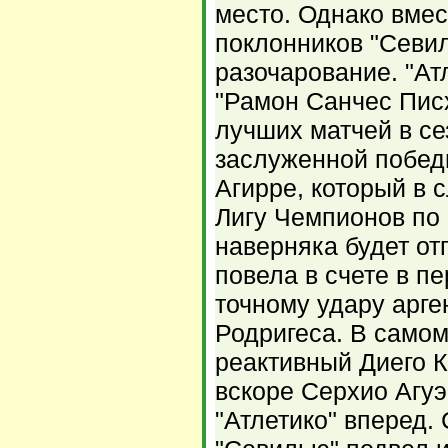
место. Однако вме
поклонников "Севи
разочарование. "Ат
"Рамон Санчес Писх
лучших матчей в се
заслуженной побед
Агирре, который в 
Лигу Чемпионов по 
наверняка будет отп
повела в счете в п
точному удару арге
Родригеса. В самом
реактивный Диего К
вскоре Серхио Агуэ
"Атлетико" вперед.