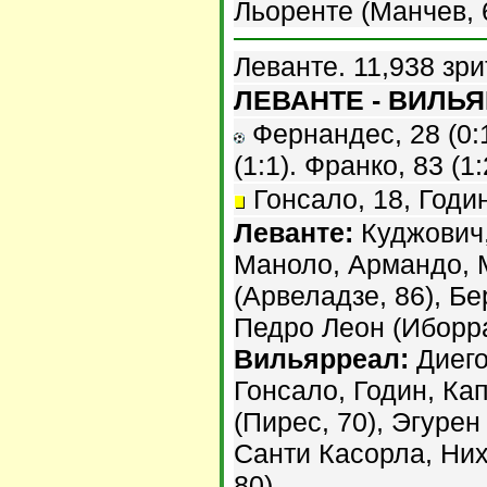
Льоренте (Манчев, 
Леванте. 11,938 зри
ЛЕВАНТЕ - ВИЛЬЯР
Фернандес, 28 (0:1
(1:1). Франко, 83 (1:
Гонсало, 18, Годин
Леванте:
Куджович,
Маноло, Армандо, 
(Арвеладзе, 86), Бе
Педро Леон (Иборра,
Вильярреал:
Диего
Гонсало, Годин, Ка
(Пирес, 70), Эгурен
Санти Касорла, Них
80).