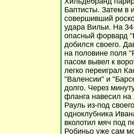
Хильдебранд пари
Баптисты. Затем в 
совершивший роск
удара Вильи. На 34
опасный форвард "
добился своего. Да
на половине поля 
пасом вывел к воро
легко переиграл Ка
"Валенсии" и "Барс
долго. Через минут
фланга навесил на 
Рауль из-под своег
одноклубника Иван
вколотил мяч под п
Робиньо уже сам мо