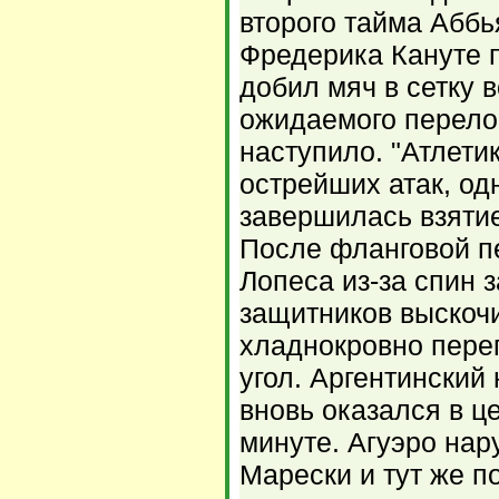
второго тайма Аббь
Фредерика Кануте 
добил мяч в сетку в
ожидаемого перело
наступило. "Атлети
острейших атак, од
завершилась взятие
После фланговой п
Лопеса из-за спин 
защитников выскоч
хладнокровно пере
угол. Аргентинский
вновь оказался в ц
минуте. Агуэро на
Марески и тут же п