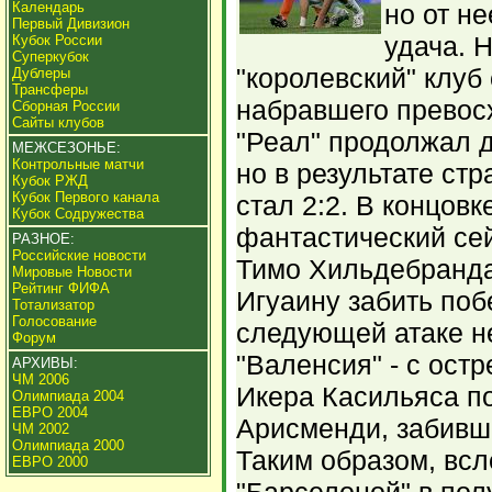
Календарь
но от н
Первый Дивизион
удача. 
Кубок России
Суперкубок
"королевский" клуб
Дублеры
Трансферы
набравшего превос
Сборная России
Сайты клубов
"Реал" продолжал 
МЕЖСЕЗОНЬЕ:
Контрольные матчи
но в результате стр
Кубок РЖД
Кубок Первого канала
стал 2:2. В концов
Кубок Содружества
фантастический се
РАЗНОЕ:
Российские новости
Тимо Хильдебранда
Мировые Новости
Рейтинг ФИФА
Игуаину забить поб
Тотализатор
Голосование
следующей атаке н
Форум
"Валенсия" - с ост
АРХИВЫ:
ЧМ 2006
Икера Касильяса п
Олимпиада 2004
ЕВРО 2004
Арисменди, забивши
ЧМ 2002
Олимпиада 2000
Таким образом, всл
ЕВРО 2000