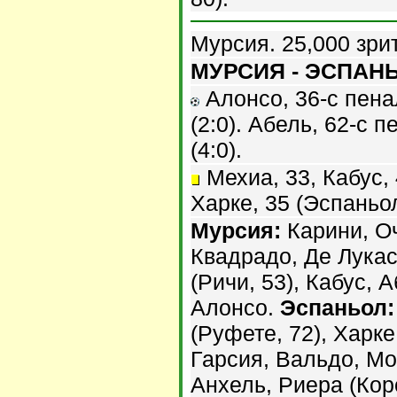
Мурсия. 25,000 зри
МУРСИЯ - ЭСПАНЬО
Алонсо, 36-с пенал
(2:0). Абель, 62-с п
(4:0).
Мехиа, 33, Кабус, 
Харке, 35 (Эспаньол
Мурсия:
Карини, Оч
Квадрадо, Де Лукас
(Ричи, 53), Кабус, А
Алонсо.
Эспаньол:
(Руфете, 72), Харке
Гарсия, Вальдо, Мо
Анхель, Риера (Кор