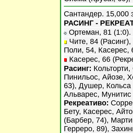
Сантандер. 15,000 
РАСИНГ - РЕКРЕАТ
Ортеман, 81 (1:0). 
Чите, 84 (Расинг), 
Поли, 54, Касерес, 
Касерес, 66 (Рекр
Расинг:
Кольторти,
Пинильос, Айозе, Х
63), Душер, Кольса
Альварес, Мунитис 
Рекреативо:
Соррен
Бету, Касерес, Айто
(Барбер, 74), Март
Герреро, 89), Захи