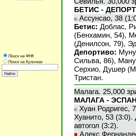
Севилья. 30,000 з
БЕТИС - ДЕПОРТИ
Ассунсао, 38 (1:0
Бетис:
Доблас, Ри
(Бенхамин, 54), М
(Денилсон, 79), Э
Депортиво:
Мунуа
Поиск на ФНК
Сильва, 86), Ману
Поиск на Куличках
Серхио, Душер (Му
Тристан.
Малага. 25,000 зр
МАЛАГА - ЭСПАН
Хуан Родригес, 7 
Хуанито, 53 (3:0).
автогол (3:2).
Алекс Фернандес