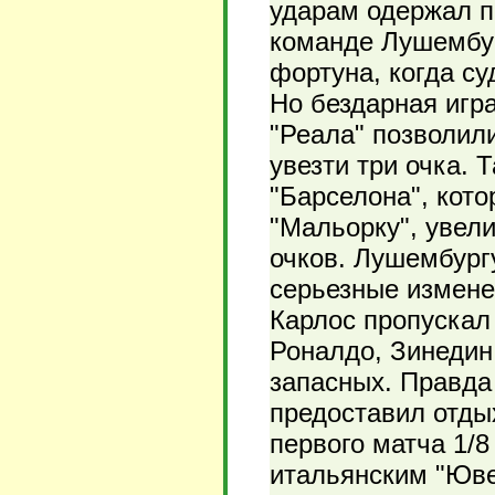
ударам одержал по
команде Лушембур
фортуна, когда су
Но бездарная игр
"Реала" позволил
увезти три очка. 
"Барселона", кото
"Мальорку", увели
очков. Лушембург
серьезные измене
Карлос пропускал 
Роналдо, Зинедин
запасных. Правда
предоставил отды
первого матча 1/
итальянским "Юве