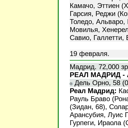
Камачо, Эттиен (
Гарсия, Реджи (Ко
Толедо, Альваро, 
Мовилья, Хенерело
Савио, Галлетти, 
19 февраля.
Мадрид. 72,000 зр
РЕАЛ МАДРИД - А
Дель Орно, 58 (0:
Реал Мадрид:
Кас
Рауль Браво (Рона
(Зидан, 68), Солар
Арансубия, Луис 
Гурпеги, Ираола (