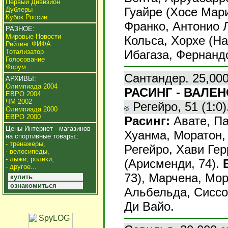
Первый Дивизион
Гуайре (Хосе Мари
Дублеры
Кубок России
Франко, Антонио 
РАЗНОЕ:
Мировые Новости
Кольса, Хорхе (На
Рейтинг ФИФА
Ибагаза, Фернанд
Тотализатор
Голосование
Форум
Сантандер. 25,000
АРХИВЫ:
Олимпиада 2004
РАСИНГ - ВАЛЕНС
ЕВРО 2004
ЧМ 2002
Регейро, 51 (1:0)
Олимпиада 2000
ЕВРО 2000
Расинг:
Авате, Па
Цены Интернет - магазинов
Хуанма, Моратон, 
на спортивные товары::
- тренажеры,
Регейро, Хави Гер
- велосипеды,
- лыжи, ролики,
(Арисменди, 74).
- другое...
73), Марчена, Мор
купить
ознакомиться
Альбельда, Сиссок
Ди Вайо.