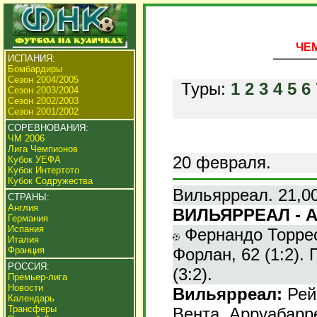
ЧЕМ
ИСПАНИЯ:
Бомбардиры
Сезон 2004/2005
Туры:
1
2
3
4
5
6
Сезон 2003/2004
Сезон 2002/2003
Сезон 2001/2002
СОРЕВНОВАНИЯ:
ЧМ 2006
Лига Чемпионов
20 февраля.
Кубок УЕФА
Кубок Интертото
Кубок Содружества
Вильярреал. 21,00
СТРАНЫ:
Англия
ВИЛЬЯРРЕАЛ - А
Германия
Испания
Фернандо Торрес,
Италия
Форлан, 62 (1:2). 
Франция
РОССИЯ:
(3:2).
Премьер-лига
Новости
Вильярреал:
Рейн
Календарь
Трансферы
Вента, Арруабарре