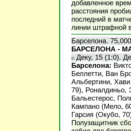
добавленное врем
расстояния пробил
последний в матче
линии штрафной в
Барселона. 75,000
БАРСЕЛОНА - МА
Деку, 15 (1:0). Де
Барселона:
Викто
Беллетти, Ван Бро
Альбертини, Хави 
79), Роналдиньо, 
Бальестерос, Пол
Кампано (Мело, 60
Гарсия (Окубо, 70)
Полузащитник сбо
забил два безотве