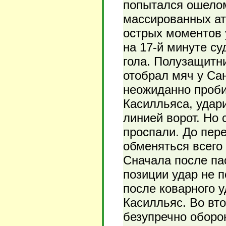
попытался ошелом
массированных ат
острых моментов у
на 17-й минуте с
гола. Полузащитни
отобрал мяч у Сан
неожиданно проби
Касилльяса, удар
линией ворот. Но 
проспали. До пер
обменяться всего
Сначала после па
позиции удар не п
после коварного 
Касилльяс. Во вт
безупречно оборо