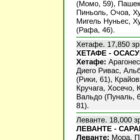
(Момо, 59), Паше
Пиньоль, Очоа, Х
Мигель Нуньес, Х
(Рафа, 46).
Хетафе. 17,850 зр
ХЕТАФЕ - ОСАСУН
Хетафе:
Арагонесе
Диего Ривас, Альб
(Рики, 61), Крайо
Кручага, Хосечо, 
Вальдо (Пуналь, 
81).
Леванте. 18,000 з
ЛЕВАНТЕ - САРАГ
Леванте:
Мора, Пи