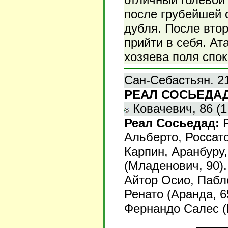
после грубейшей 
дубля. После втор
прийти в себя. Ат
хозяева поля спо
Сан-Себастьян. 21
РЕАЛ СОСЬЕДАД 
Ковачевич, 86 (1:
Реал Сосьедад:
Р
Альберто, Россато
Карпин, Аранбуру,
(Младенович, 90)
Айтор Осио, Пабл
Ренато (Аранда, 6
Фернандо Салес (М