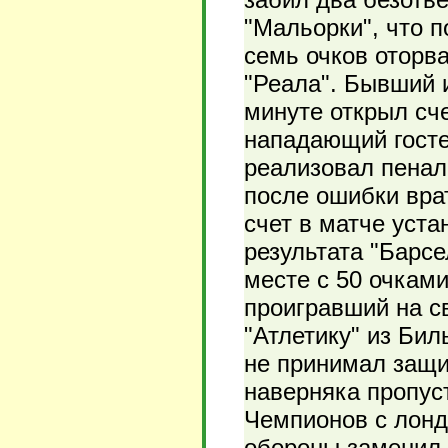
"Мальорки", что п
семь очков оторва
"Реала". Бывший и
минуте открыл сче
нападающий госте
реализовал пеналь
после ошибки вра
счет в матче уста
результата "Барсе
месте с 50 очками
проигравший на св
"Атлетику" из Бил
не принимал защи
наверняка пропус
Чемпионов с лонд
обороны заменил 