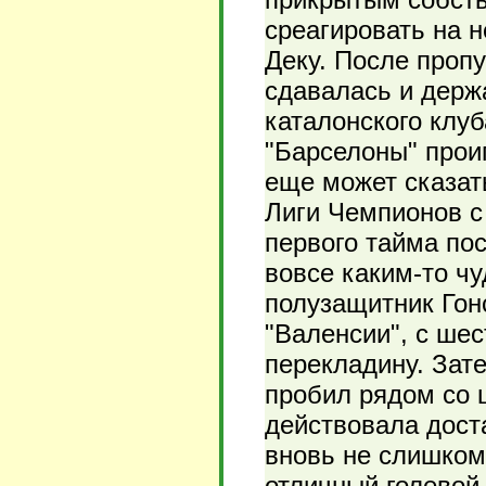
среагировать на 
Деку. После проп
сдавалась и держ
каталонского клуб
"Барселоны" прои
еще может сказат
Лиги Чемпионов с
первого тайма по
вовсе каким-то чу
полузащитник Гон
"Валенсии", с шес
перекладину. Зат
пробил рядом со ш
действовала доста
вновь не слишком
отличный голевой 