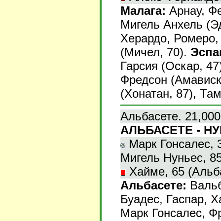
Малага:
Арнау, Фе
Мигель Анхель (Эд
Херардо, Ромеро, 
(Мичел, 70).
Эспа
Гарсия (Оскар, 47
Фредсон (Амависка
(Хонатан, 87), Та
Альбасете. 21,000
АЛЬБАСЕТЕ - НУ
Марк Гонсалес, 38
Мигель Нуньес, 85 
Хайме, 65 (Альба
Альбасете:
Вальб
Буадес, Гаспар, Х
Марк Гонсалес, Фр