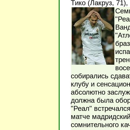
Тико (Лакруз, 71)
Семь
"Реа
Ванд
"Атл
браз
испа
трен
восе
собирались сдава
клубу и сенсацио
абсолютно заслуж
должна была обор
"Реал" встречался
матче мадридский
сомнительного ка