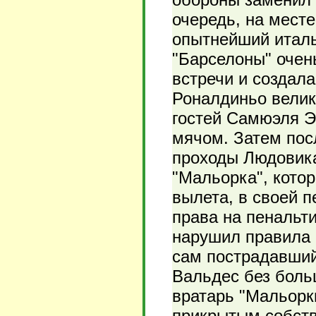
очередь, на мест
опытнейший италь
"Барселоны" очен
встречи и создал
Роналдиньо вели
гостей Самюэля Эт
мячом. Затем по
проходы Людовик
"Мальорка", котор
вылета, в своей 
права на пенальти
нарушил правила 
сам пострадавший
Вальдес без больш
вратарь "Мальорк
прикрытым собст