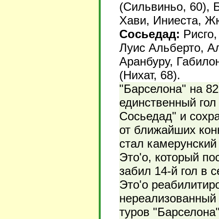
(Сильвиньо, 60), 
Хави, Иниеста, Ж
Сосьедад:
Рисго,
Луис Альберто, Ал
Аранбуру, Габилон
(Нихат, 68).
"Барселона" на 82
единственный гол 
Сосьедад" и сохр
от ближайших кон
стал камерунски
Это'о, который по
забил 14-й гол в 
Это'о реабилитир
нереализованный 
туров "Барселона"