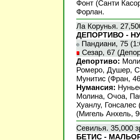
Фонт (Санти Касор
Форлан.
Ла Корунья. 27,50
ДЕПОРТИВО - НУ
Пандиани, 75 (1:0
Сезар, 67 (Депор
Депортиво:
Молин
Ромеро, Душер, С
Мунитис (Фран, 46)
Нумансия:
Нуньес
Молина, Очоа, Паб
Хуанлу, Гонсалес 
(Мигель Анхель, 9
Севилья. 35,000 з
БЕТИС - МАЛЬОРК