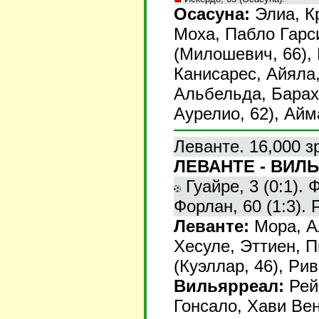
Осасуна:
Элиа, Кр
Моха, Пабло Гарс
(Милошевич, 66), 
Канисарес, Айяла
Альбельда, Бараха
Аурелио, 62), Айм
Леванте. 16,000 з
ЛЕВАНТЕ - ВИЛЬ
Гуайре, 3 (0:1). Ф
Форлан, 60 (1:3). Р
Леванте:
Мора, Ал
Хесуле, Эттиен, 
(Куэллар, 46), Рив
Вильярреал:
Рейн
Гонсало, Хави Вен