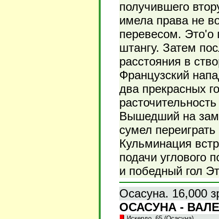
получившего втор
имела права не в
перевесом. Это'о 
штангу. Затем пос
расстояния в ств
Французский напа
два прекрасных г
расточительность
Вышедший на заме
сумел переиграть
Кульминация встр
подачи углового 
и победный гол Эт
Осасуна. 16,000 з
ОСАСУНА - ВАЛЕ
Искердо, 65 (Осасуна).