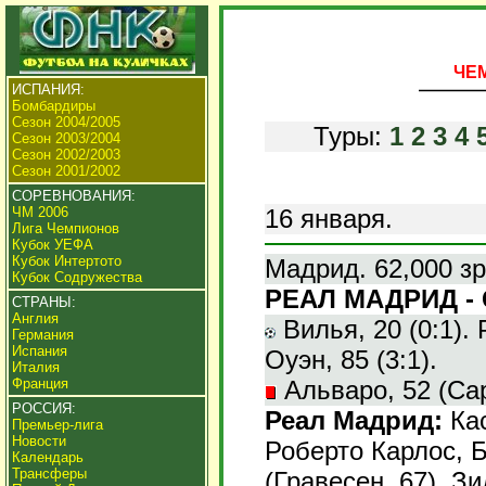
ЧЕМ
ИСПАНИЯ:
Бомбардиры
Сезон 2004/2005
Туры:
1
2
3
4
Сезон 2003/2004
Сезон 2002/2003
Сезон 2001/2002
СОРЕВНОВАНИЯ:
16 января.
ЧМ 2006
Лига Чемпионов
Кубок УЕФА
Кубок Интертото
Мадрид. 62,000 зр
Кубок Содружества
РЕАЛ МАДРИД - 
СТРАНЫ:
Англия
Вилья, 20 (0:1). Р
Германия
Испания
Оуэн, 85 (3:1).
Италия
Альваро, 52 (Сар
Франция
РОССИЯ:
Реал Мадрид:
Кас
Премьер-лига
Новости
Роберто Карлос, Б
Календарь
Трансферы
(Гравесен, 67), Зи