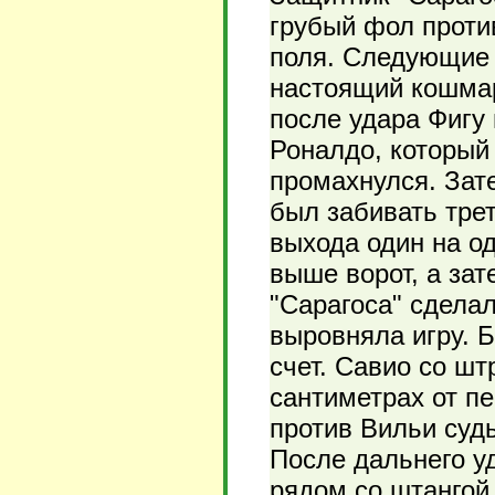
грубый фол проти
поля. Следующие 
настоящий кошмар
после удара Фигу 
Роналдо, который 
промахнулся. Зат
был забивать тре
выхода один на о
выше ворот, а за
"Сарагоса" сделал
выровняла игру. Б
счет. Савио со ш
сантиметрах от п
против Вильи судь
После дальнего у
рядом со штангой