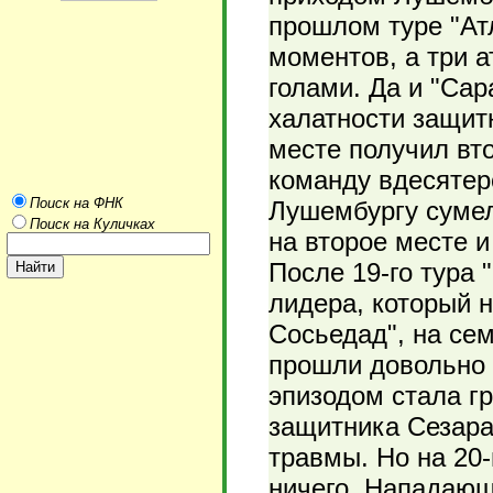
прошлом туре "Ат
моментов, а три 
голами. Да и "Са
халатности защит
месте получил вт
команду вдесятеро
Поиск на ФНК
Лушембургу сумел
Поиск на Куличках
на второе месте и
После 19-го тура 
лидера, который н
Сосьедад", на се
прошли довольно
эпизодом стала г
защитника Сезара
травмы. Но на 20-
ничего. Нападающ