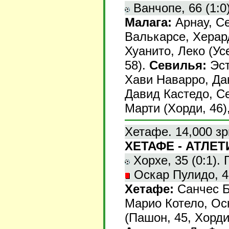
Ванчопе, 66 (1:0)
Малага:
Арнау, Се
Валькарсе, Херард
Хуанито, Леко (Ус
58).
Севилья:
Эст
Хави Наварро, Да
Давид Кастедо, С
Марти (Хорди, 46)
Хетафе. 14,000 зр
ХЕТАФЕ - АТЛЕТИ
Хорхе, 35 (0:1). 
Оскар Пулидо, 4
Хетафе:
Санчес Бр
Марио Котело, Ос
(Пашон, 45, Хорди