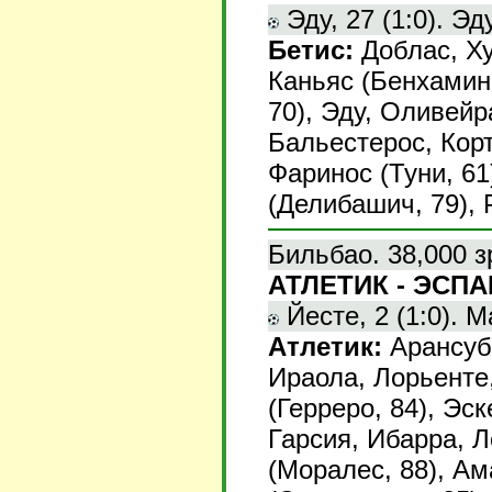
Эду, 27 (1:0). Эду
Бетис:
Доблас, Ху
Каньяс (Бенхамин
70), Эду, Оливейр
Бальестерос, Корт
Фаринос (Туни, 61
(Делибашич, 79), 
Бильбао. 38,000 з
АТЛЕТИК - ЭСПАН
Йесте, 2 (1:0). Ма
Атлетик:
Арансуби
Ираола, Лорьенте,
(Герреро, 84), Эс
Гарсия, Ибарра, Л
(Моралес, 88), Ам