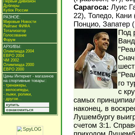
Первый Дивизион
Сарагоса:
Луис Га
Дублеры
Кубок России
22), Толедо, Кани
РАЗНОЕ:
Мировые Новости
Понцио, Запатер (
Рейтинг ФИФА
Под 
Тотализатор
Голосование
Ванд
Форум
АРХИВЫ:
"Реа
Олимпиада 2004
ЕВРО 2004
Снач
ЧМ 2002
шест
Олимпиада 2000
ЕВРО 2000
"Реа
Цены Интернет - магазинов
на спортивные товары::
го т
- тренажеры,
с кр
- велосипеды,
- лыжи, ролики,
самых принципиал
- другое...
купить
наконец, в воскр
ознакомиться
Лушембургу выигр
счетом 3:1. Справ
приходом Лушембе