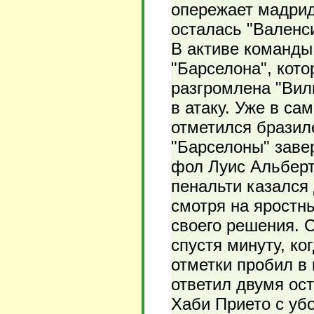
опережает мадрид
осталась "Валенс
В активе команды
"Барселона", кот
разгромлена "Вил
в атаку. Уже в с
отметился бразил
"Барселоны" заве
фол Луис Альберт
пенальти казался
смотря на яростны
своего решения. 
спустя минуту, ко
отметки пробил в 
ответил двумя ос
Хаби Прието с уб