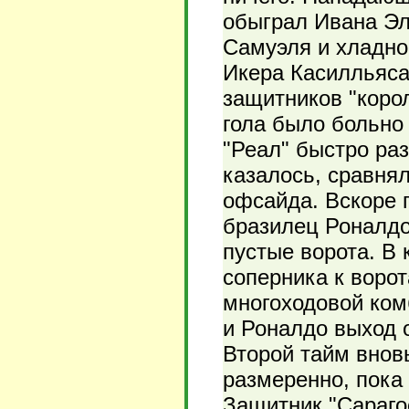
обыграл Ивана Эл
Самуэля и хладно
Икера Касилльяса 
защитников "коро
гола было больно 
"Реал" быстро ра
казалось, сравнял
офсайда. Вскоре 
бразилец Роналдо
пустые ворота. В 
соперника к ворот
многоходовой ком
и Роналдо выход о
Второй тайм внов
размеренно, пока
Защитник "Сараго