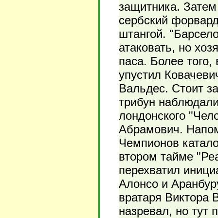
защитника. Затем
сербский форвард
штангой. "Барсел
атаковать, но хоз
паса. Более того,
упустил Ковачевич
Вальдес. Стоит за
трибун наблюдали
лондонского "Чел
Абрамович. Напом
Чемпионов каталон
втором тайме "Ре
перехватил иници
Алонсо и Аранбуру
вратаря Виктора В
назревал, но тут 