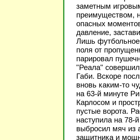
заметным игровы
преимуществом, н
опасных моментов
давление, застав
Лишь футбольное 
поля от пропущенн
парировал пушечн
"Реала" совершил
Габи. Вскоре пос
вновь каким-то чу
на 63-й минуте Ри
Карлосом и прост
пустые ворота. Ра
наступила на 78-й
выбросил мяч из а
защитника и мощн