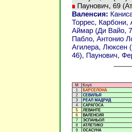
Паунович, 69 (Ат
Валенсия:
Каниса
Торрес, Карбони, 
Аймар (Ди Вайо, 7
Пабло, Антонио Ло
Агилера, Люксен (
46), Паунович, Фе
М
Клуб
1
БАРСЕЛОНА
2
СЕВИЛЬЯ
3
РЕАЛ МАДРИД
4
САРАГОСА
5
ЛЕВАНТЕ
6
ВАЛЕНСИЯ
7
ЭСПАНЬОЛ
8
АТЛЕТИКО
9
ОСАСУНА