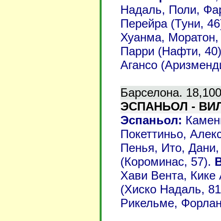
Надаль, Поли, Фа
Перейра (Туни, 46
Хуанма, Моратон,
Парри (Нафти, 40)
Агансо (Аризменди
Барселона. 18,100
ЭСПАНЬОЛ - ВИЛ
Эспаньол:
Камени
Покеттиньо, Алекс
Пенья, Ито, Дани,
(Короминас, 57).
Хави Вента, Кике 
(Хиско Надаль, 81
Рикельме, Форлан