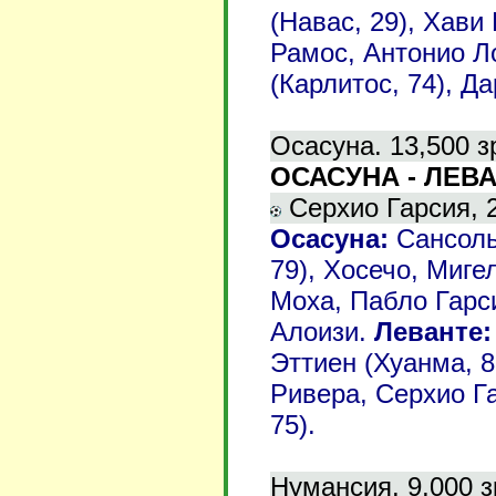
(Навас, 29), Хав
Рамос, Антонио Ло
(Карлитос, 74), Д
Осасуна. 13,500 з
ОСАСУНА - ЛЕВАН
Серхио Гарсия, 22
Осасуна:
Сансоль
79), Хосечо, Миге
Моха, Пабло Гарси
Алоизи.
Леванте:
Эттиен (Хуанма, 8
Ривера, Серхио Га
75).
Нумансия. 9,000 з