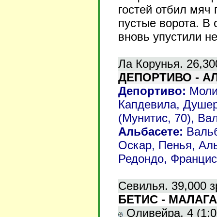
гостей отбил мяч
пустые ворота. В 
вновь упустили н
Ла Корунья. 26,30
ДЕПОРТИВО - АЛ
Депортиво:
Молин
Капдевила, Душер,
(Мунитис, 70), Ва
Альбасете:
Вальбу
Оскар, Пенья, Аль
Редондо, Франциск
Севилья. 39,000 з
БЕТИС - МАЛАГА 
Оливейра, 4 (1:0)