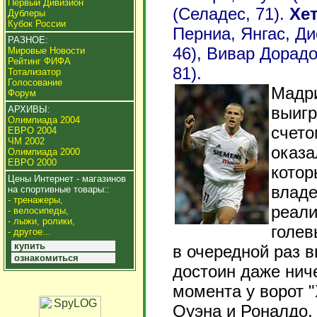
Первый Дивизион
(Селадес, 71).
Хе
Дублеры
Кубок России
Перниа, Янгас, Ди
РАЗНОЕ:
46), Вивар Дорадо
Мировые Новости
Рейтинг ФИФА
81).
Тотализатор
Голосование
Мадри
Форум
выигр
АРХИВЫ:
Олимпиада 2004
счето
ЕВРО 2004
ЧМ 2002
оказа
Олимпиада 2000
ЕВРО 2000
котор
Цены Интернет - магазинов
владе
на спортивные товары::
- тренажеры,
реали
- велосипеды,
- лыжи, ролики,
голев
- другое...
купить
в очередной раз 
ознакомиться
достоин даже ниче
момента у ворот 
Оуэна и Роналдо,