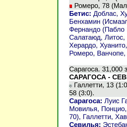
Ромеро, 78 (Мала
Бетис:
Доблас, Ху
Бенхамин (Исмаэль
Фернандо (Пабло 
Салатаюд, Литос, 
Херардо, Хуанито,
Ромеро, Ванчопе, 
Сарагоса. 31,000 
САРАГОСА - СЕВИ
Галлетти, 13 (1:0
58 (3:0).
Сарагоса:
Луис Га
Мовилья, Понцио, 
70), Галлетти, Ха
Севилья:
Эстебан