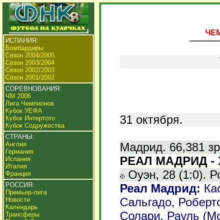
ЧЕМ
ИСПАНИЯ:
Бомбардиры
Сезон 2004/2005
Сезон 2003/2004
Сезон 2002/2003
Сезон 2001/2002
СОРЕВНОВАНИЯ:
ЧМ 2006
Лига Чемпионов
Кубок УЕФА
31 октября.
Кубок Интертото
Кубок Содружества
СТРАНЫ:
Мадрид. 66,381 зр
Англия
Германия
РЕАЛ МАДРИД - Х
Испания
Италия
Оуэн, 28 (1:0). Р
Франция
РОССИЯ:
Реал Мадрид:
Кас
Премьер-лига
Сальгадо, Роберто
Новости
Календарь
Солари, Рауль (Мо
Трансферы