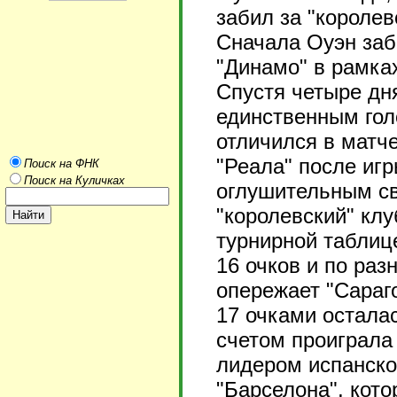
забил за "королев
Сначала Оуэн заб
"Динамо" в рамка
Спустя четыре дн
единственным гол
отличился в матч
"Реала" после иг
Поиск на ФНК
Поиск на Куличках
оглушительным св
"королевский" клу
турнирной таблице
16 очков и по ра
опережает "Сараго
17 очками осталас
счетом проиграла
лидером испанско
"Барселона", кото