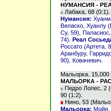
НУМАНСИЯ - РЕА
Лабака, 68 (0:1).
Нумансия:
Хуанма
Веласко, Хуанлу (
Су, 59), Паласиос
74).
Реал Сосьед
Россато (Артета, 
Аранбуру, Гарридо
90), Ковачевич.
Мальорка. 15,000 
МАЛЬОРКА - РАСИ
Педро Лопес, 2 (0
90 (1:2).
Нино, 53 (Мальо
Мальорка:
Мойя, 