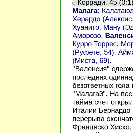
Корради, 45 (0:1).
Малага:
Калатаюд,
Херардо (Алексис, 
Хуанито, Ману (Эд
Аморозо.
Валенс
Курро Торрес, Мор
(Руфете, 54), Айм
(Миста, 69).
"Валенсия" одерж
последних одинна
безответных гола 
"Малагай". На по
тайма счет откры
Италии Бернардо 
перерыва окончат
Франциско Хиско.