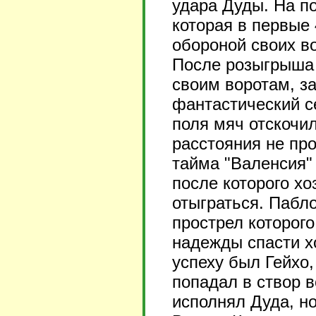
удара Дуды. На п
которая в первые
обороной своих во
После розыгрыша 
своим воротам, з
фантастический с
поля мяч отскочил
расстояния не пр
тайма "Валенсия" 
после которого х
отыграться. Пабл
прострел которого
надежды спасти х
успеху был Гейхо,
попадал в створ 
исполнял Дуда, н