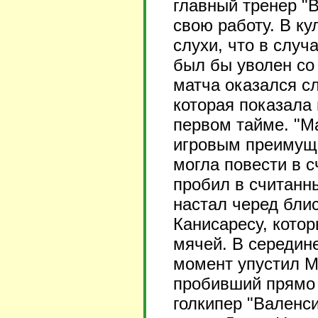
главный тренер "
свою работу. В ку
слухи, что в слу
был бы уволен со 
матча оказался с
которая показала
первом тайме. "М
игровым преимуще
могла повести в 
пробил в считанн
настал черед бли
Канисаресу, кото
мячей. В середин
момент упустил М
пробивший прямо 
голкипер "Валенс