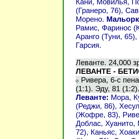
Кани, Мовилья, По
(Гранеро, 76), Сав
Морено.
Мальорк
Рамис, Фаринос (К
Аранго (Туни, 65)
Гарсия.
Леванте. 24,000 з
ЛЕВАНТЕ - БЕТИС
Ривера, 6-с пена
(1:1). Эду, 81 (1:2)
Леванте:
Мора, Ку
(Реджи, 86), Хесу
(Жофре, 83), Рив
Доблас, Хуанито, 
72), Каньяс, Хоак