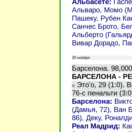
Альбасете:
Гаспе
Альваро, Момо (Ма
Пашеку, Рубен Кас
Санчес Брото, Бел
Альберто (Гальярд
Вивар Дорадо, Паш
20 ноября.
Барселона. 98,000
БАРСЕЛОНА - РЕ
Это'о, 29 (1:0). 
76-с пенальти (3:0
Барселона:
Викто
(Дамья, 72), Ван 
86), Деку, Роналди
Реал Мадрид:
Кас