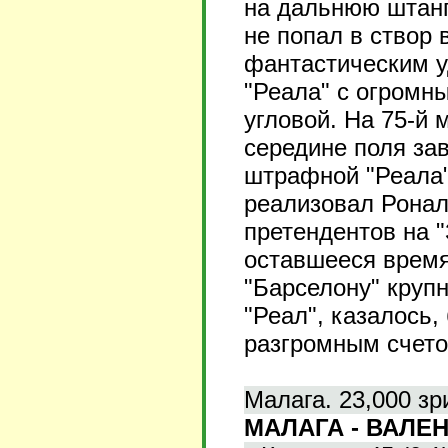
на дальнюю штанг
не попал в створ 
фантастическим у
"Реала" с огромн
угловой. На 75-й 
середине поля зав
штрафной "Реала"
реализовал Ронал
претендентов на "
оставшееся время
"Барселону" крупн
"Реал", казалось,
разгромным счето
Малага. 23,000 зр
МАЛАГА - ВАЛЕНС