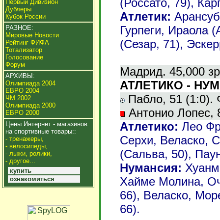
(Россато, 79), Кар
Первый Дивизион
Дублеры
Атлетик:
Арансуби
Кубок России
Гурпеги, Ираола (
РАЗНОЕ:
Мировые Новости
(Сезар, 71), Эскер
Рейтинг ФИФА
Тотализатор
Голосование
Форум
Мадрид. 45,000 зр
АРХИВЫ:
АТЛЕТИКО - НУМ
Олимпиада 2004
ЕВРО 2004
Пабло, 51 (1:0). 
ЧМ 2002
Олимпиада 2000
Антонио Лопес, 8
ЕВРО 2000
Атлетико:
Лео Фр
Цены Интернет - магазинов
на спортивные товары::
Серхи, Веласко, С
- тренажеры,
- велосипеды,
(Сальва, 50), Пау
- лыжи, ролики,
- другое...
Нумансия:
Хуанма
купить
Хайме Молина, Оч
ознакомиться
66), Веласко, Мор
66).