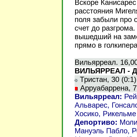
Вскоре Канисарес
расстояния Мигел
поля забыли про 
счет до разгрома
вышедший на заме
прямо в голкипера
Вильярреал. 16,00
ВИЛЬЯРРЕАЛ - Д
Тристан, 30 (0:1).
Арруабаррена, 7
Вильярреал:
Рейн
Альварес, Гонсало
Хосико, Рикельме 
Депортиво:
Молин
Мануэль Пабло, Р