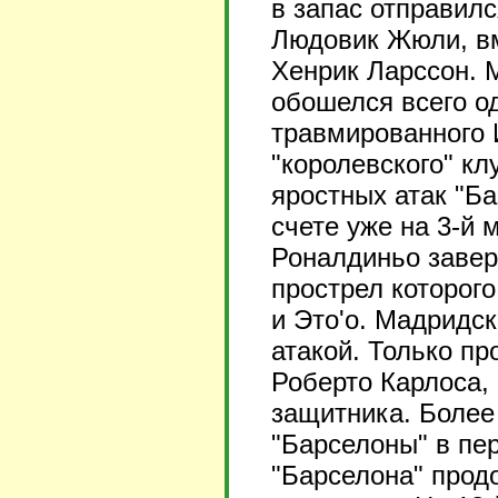
в запас отправил
Людовик Жюли, в
Хенрик Ларссон. 
обошелся всего о
травмированного 
"королевского" кл
яростных атак "Ба
счете уже на 3-й 
Роналдиньо завер
прострел которого
и Это'о. Мадридск
атакой. Только пр
Роберто Карлоса,
защитника. Более
"Барселоны" в пер
"Барселона" прод