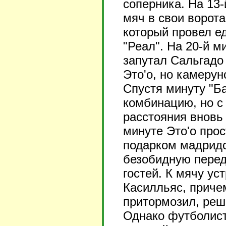
соперника. На 13
мяч в свои ворота
который провел е
"Реал". На 20-й 
запутал Сальгадо
Это'о, но камеру
Спустя минуту "Б
комбинацию, но с
расстояния вновь 
минуте Это'о про
подарком мадридс
безобидную пере
гостей. К мячу ус
Касилльяс, приче
притормозил, реш
Однако футболист