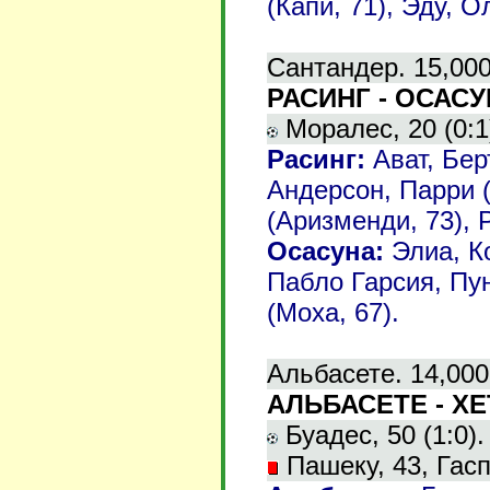
(Капи, 71), Эду, О
Сантандер. 15,000
РАСИНГ - ОСАСУН
Моралес, 20 (0:1)
Расинг:
Ават, Бер
Андерсон, Парри 
(Аризменди, 73), 
Осасуна:
Элиа, Ко
Пабло Гарсия, Пу
(Моха, 67).
Альбасете. 14,000
АЛЬБАСЕТЕ - ХЕТ
Буадес, 50 (1:0). 
Пашеку, 43, Гасп