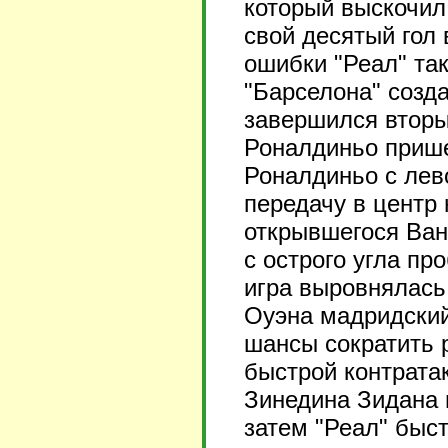
который выскочил 
свой десятый гол 
ошибки "Реал" так
"Барселона" созд
завершился вторы
Роналдиньо прише
Роналдиньо с лев
передачу в центр 
открывшегося Ван
с острого угла пр
игра выровнялась
Оуэна мадридский
шансы сократить 
быстрой контрата
Зинедина Зидана 
затем "Реал" быс