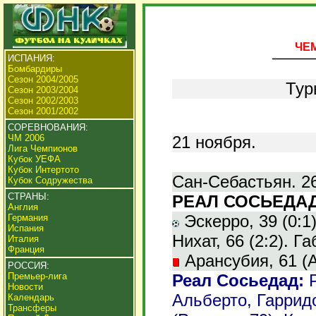
ЧЕМ
ИСПАНИЯ:
Бомбардиры
Сезон 2004/2005
Тур
Сезон 2003/2004
Сезон 2002/2003
Сезон 2001/2002
СОРЕВНОВАНИЯ:
21 ноября.
ЧМ 2006
Лига Чемпионов
Кубок УЕФА
Кубок Интертото
Сан-Себастьян. 26
Кубок Содружества
СТРАНЫ:
РЕАЛ СОСЬЕДАД 
Англия
Эскерро, 39 (0:1).
Германия
Испания
Нихат, 66 (2:2). Га
Италия
Франция
Арансубия, 61 (А
РОССИЯ:
Реал Сосьедад:
Р
Премьер-лига
Новости
Альберто, Гаррид
Календарь
Трансферы