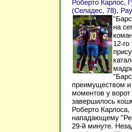
Роберто Карлос, Г
(Селадес, 78), Ра
"Барс
на се
коман
12-го
прису
катал
мадри
"Барс
преимуществом и 
моментов у ворот
завершилось кош
Роберто Карлоса,
нападающему "Реа
29-й минуте. Нез