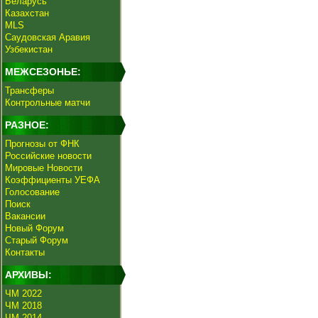
Беларусь
Казахстан
MLS
Саудовская Аравия
Узбекистан
МЕЖСЕЗОНЬЕ:
Трансферы
Контрольные матчи
РАЗНОЕ:
Прогнозы от ФНК
Российские новости
Мировые Новости
Коэффициенты УЕФА
Голосование
Поиск
Вакансии
Новый Форум
Старый Форум
Контакты
АРХИВЫ:
ЧМ 2022
ЧМ 2018
ЧМ 2014