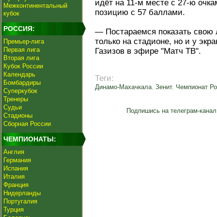
идёт на 11-м месте с 27-ю очка
Межконтинентальный
позицию с 57 баллами.
кубок
РОССИЯ:
— Постараемся показать свою 
только на стадионе, но и у экр
Премьер-лига
Первая лига
Газизов в эфире "Матч ТВ".
Вторая лига
Кубок России
Календарь
Теги:
Бомбардиры
Динамо-Махачкала
,
Зенит
,
Чемпионат Ро
Суперкубок
Тренеры
Судьи
Подпишись на телеграм-канал
Стадионы
Сборная России
ЧЕМПИОНАТЫ:
Англия
Германия
Испания
Италия
Франция
Нидерланды
Португалия
Турция