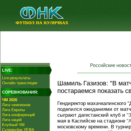
Российские новос
LIVE:
Live-результаты
Шамиль Газизов: "В матч
Онлайн трансляции
постараемся показать с
СОРЕВНОВАНИЯ:
ЧМ 2026
Гендиректор махачкалинского 
Лига чемпионов
поделился ожиданиями от матча
Лига Европы
сыграют дагестанский клуб и
"
Лига конференций
Лига наций
мая в Каспийске на стадионе
"
Клубный ЧМ
московскому времени. В турни
Суперкубок УЕФА