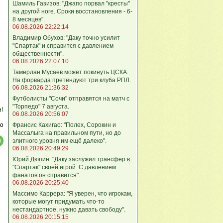
Шамиль Газизов: "Джапо порвал "кресты"
на другой ноге. Сроки восстановления - 6-
8 месяцев".
06.08.2026 22:22:14
Владимир Обухов: "Даку точно усилит
"Спартак" и справится с давлением
общественности".
06.08.2026 22:07:10
Тамерлан Мусаев может покинуть ЦСКА.
На форварда претендуют три клуба РПЛ.
06.08.2026 21:36:32
Футболисты "Сочи" отправятся на матч с
"Торпедо" 7 августа.
м!
06.08.2026 20:56:07
ю
Франсис Кахигао: "Полех, Сорокин и
Массалыга на правильном пути, но до
элитного уровня им ещё далеко".
06.08.2026 20:49:29
Юрий Дюпин: "Даку заслужил трансфер в
"Спартак" своей игрой. С давлением
фанатов он справится".
06.08.2026 20:25:40
Массимо Каррера: "Я уверен, что игрокам,
которые могут придумать что-то
нестандартное, нужно давать свободу".
06.08.2026 20:15:15