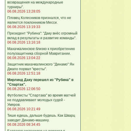
возвращения на международные
турниры".
06.08.2026 13:28:05
Пловец Колесников признался, что не
является поклонником Месси.
06.08.2026 13:19:33
Президент "Рубина": "Даку внёс огромный
вклад в результаты и развитие команды".
06.08.2026 13:16:18
Махачкалинское близко к приобретению
полузащитника сборной Мавритании.
06.08.2026 13:04:22
Защитник махачкалинского "Динамо" Ян
Джапо порвал "кресты".
06.08.2026 12:51:18
Мирлинд Даку перешел из "Рубина" в
"Спартак".
06.08.2026 12:06:50
Футболисты "Спартака" во время матчей
не поддавливают молодых судей -
Умяров.
06.08.2026 10:21:49
Тише едешь, дальше будешь. Как Шварц
заводит Динамо-машину.
06.08.2026 08:34:45
Батраков согласился на переход в