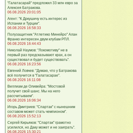
"Галатасарай" предложил 33 млн евро за
Алексея Батракова.
06.08.2026 20:01:05
Агент: "К Дркушичу есть интерес из
Испании и Турции".
06.08.2026 16:58:33
Полузащитник "Атлетико Минейро" Алан
Франко интересен двум клубам РПЛ.
06.08.2026 16:44:43
Николай Наумов: "Локомотиву" не в
первый раз предсказывают крах, а он
существовал и будет существовать".
06.08.2026 16:23:56
Евгений Ловчев: "Думаю, что у Батракова
всё получится в "Галатасарае".
06.08.2026 16:11:08
Виллиам де Оливейра: "Мостовой
получит свой шанс. Мы на него
рассчитываем".
06.08.2026 16:06:34
Игорь Дмитриев: "Спартак" с нынешним
составом может стать чемпионом".
06.08.2026 15:52:13
Сергей Кирьяков: "Спартак" грамотно
усилился, но Даку может и не заиграть".
06.08.2026 15:30:21