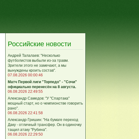
Российские новости
Андрей Талалаев: "Несколько
футболистов выбыли из-за травм.
Зрители этого не замечают, а мы
вынуждены кроить состав".
07.08.2026 00:00:46
Матч Первой лиги "Торпедо" - "Сочи"
официально перенесён на 8 августа.
06.08.2026 22:49:55
Александр Самедов: "У "Спартака"
мощный старт, но о чемпионстве говорить
рано".
06.08.2026 22:41:58
Александр Гришин: "На бумаге переход
Даку - отличный трансфер. Он в одиночку
тащил атаку "Рубина".
06.08.2026 22:29:50