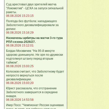
Суд арестовал двух зрителей матча
"Локомотив" - ЦСКА за запуск сигнальной
ракеты.
06.08.2026 15:23:15
Полгода без футбола: нападающего
Заболотного дисквалифицировали за
допинг.
06.08.2026 15:16:29
Назначены арбитры на матчи 3-го тура
РПЛ сезона-2026/27.
06.08.2026 15:12:01
Богдан Москвичев: "На 95‑й минуте
здорово дзинькнуло. Не зря по‑дружески
подтолкнул штангу перед вторым
таймом".
06.08.2026 15:03:25
Колосков считает, что Заболотному будет
непросто вернуться после
дисквалификации.
06.08.2026 15:03:20
Юрист рассказала, что отстранение
Заболотного завершится в середине
января.
06.08.2026 14:53:58
Икер Посо: "Чемпионат России оцениваю
очень высоко, тут собраны сильные