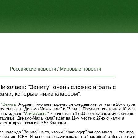
Российские новости
Мировые новости
/
иколаев: "Зениту" очень сложно играть с
ами, которые ниже классом".
д
"Зенита"
Андрей Николаев поделился ожиданиями от матча 28-го тура
ом сыграют "Динамо-Махачкала" и "Зенит". Поединок состоится 10 мая
 на стадионе
"Анжи-Арена"
и начнётся в 17:00 по московскому времени.
таблице "Динамо-Махачкала" идёт на 11-м месте с 27-ю очками, а
мает вторую позицию с 57 баллами.
я надежда "Зенита" на то, чтобы "Краснодар" занервничал — это игра
 против ЦСКА. Я, конечно, рассчитываю, что "армейцы" отберут очки в