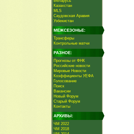
Беларусь
Казахстан
MLS
Саудовская Аравия
Узбекистан
МЕЖСЕЗОНЬЕ:
Трансферы
Контрольные матчи
РАЗНОЕ:
Прогнозы от ФНК
Российские новости
Мировые Новости
Коэффициенты УЕФА
Голосование
Поиск
Вакансии
Новый Форум
Старый Форум
Контакты
АРХИВЫ:
ЧМ 2022
ЧМ 2018
ЧМ 2014