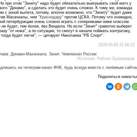
Но при этом "Зениту" надо будет обязательно выигрывать свой матч у
ого "Динамо", а сделать это будет очень сложно. К тому же, команда
м с зоной вылета, потому, вполне возможно, что "Зениту" будет даже
тив Махачкалы, чем
"Краснодару"
против ЦСКА. Потому что очевидно,
ной петербуржцам очень сложно играть с соперниками ниже классом.
 не будет, тем более, без Вендела. Но если "Зенит" грамотно выберет
сразу "от ножа", а по ситуации, то смогут в начале поймать контратаку,
и тогда будет легче", — цитирует Николаева "РБ Спорт".
2025-05-09 21:56:12
лаев
,
Динамо-Махачкала
,
Зенит
,
Чемпионат России
Источник:
Рейтинг Букмекеров
дпишись на телеграм-канал ФНК, будь всегда вместе с любимым сайто
Поделиться новость