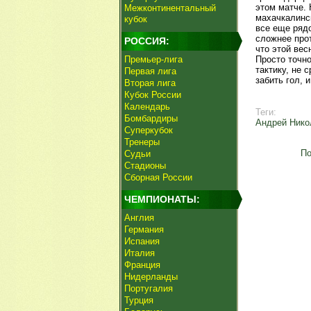
этом матче. 
Межконтинентальный
махачкалинск
кубок
все еще рядо
сложнее про
РОССИЯ:
что этой вес
Премьер-лига
Просто точно
тактику, не 
Первая лига
забить гол, 
Вторая лига
Кубок России
Календарь
Теги:
Бомбардиры
Андрей Нико
Суперкубок
Тренеры
По
Судьи
Стадионы
Сборная России
ЧЕМПИОНАТЫ:
Англия
Германия
Испания
Италия
Франция
Нидерланды
Португалия
Турция