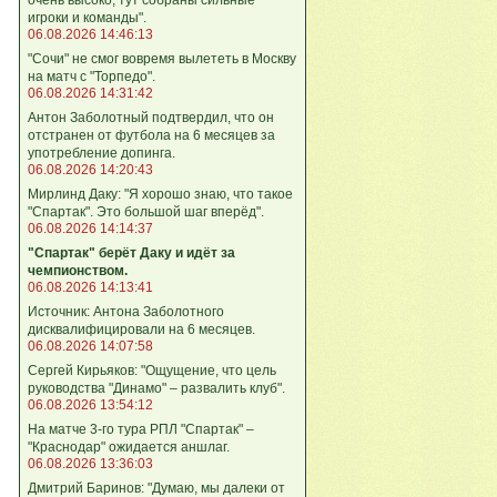
игроки и команды".
06.08.2026 14:46:13
"Сочи" не смог вовремя вылететь в Москву
на матч с "Торпедо".
06.08.2026 14:31:42
Антон Заболотный подтвердил, что он
отстранен от футбола на 6 месяцев за
употребление допинга.
06.08.2026 14:20:43
Мирлинд Даку: "Я хорошо знаю, что такое
"Спартак". Это большой шаг вперёд".
06.08.2026 14:14:37
"Спартак" берёт Даку и идёт за
чемпионством.
06.08.2026 14:13:41
Источник: Антона Заболотного
дисквалифицировали на 6 месяцев.
06.08.2026 14:07:58
Сергей Кирьяков: "Ощущение, что цель
руководства "Динамо" – развалить клуб".
06.08.2026 13:54:12
На матче 3-го тура РПЛ "Спартак" –
"Краснодар" ожидается аншлаг.
06.08.2026 13:36:03
Дмитрий Баринов: "Думаю, мы далеки от