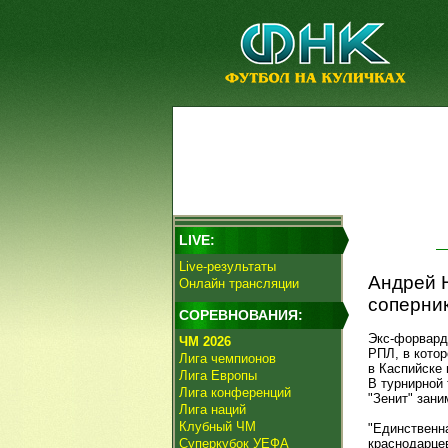
LIVE:
Live-результаты
Андрей Н
Онлайн трансляции
соперник
СОРЕВНОВАНИЯ:
Экс-форвар
ЧМ 2026
РПЛ, в котор
Лига чемпионов
в Каспийске
Лига Европы
В турнирной 
Лига конференций
"Зенит" зани
Лига наций
Клубный ЧМ
"Единственна
Суперкубок УЕФА
краснодарцев