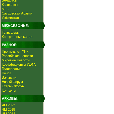
Беларусь
Казахстан
MLS
Саудовская Аравия
Узбекистан
МЕЖСЕЗОНЬЕ:
Трансферы
Контрольные матчи
РАЗНОЕ:
Прогнозы от ФНК
Российские новости
Мировые Новости
Коэффициенты УЕФА
Голосование
Поиск
Вакансии
Новый Форум
Старый Форум
Контакты
АРХИВЫ:
ЧМ 2022
ЧМ 2018
ЧМ 2014