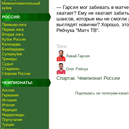
Межконтинентальный
— Гарсия мог забивать в матч
кубок
хватает? Ему не хватает забит
РОССИЯ:
шансов, которые мы не смогли 
выглядят новички? Хорошо, это
Премьер-лига
Первая лига
Рябчука "Матч ТВ".
Вторая лига
Кубок России
Календарь
Теги:
Бомбардиры
Суперкубок
Ливай Гарсия
Тренеры
Судьи
Стадионы
Олег Рябчук
Сборная России
Спартак
,
Чемпионат России
ЧЕМПИОНАТЫ:
Англия
Подпишись на телеграм-канал
Германия
Испания
Италия
Франция
Нидерланды
Португалия
Турция