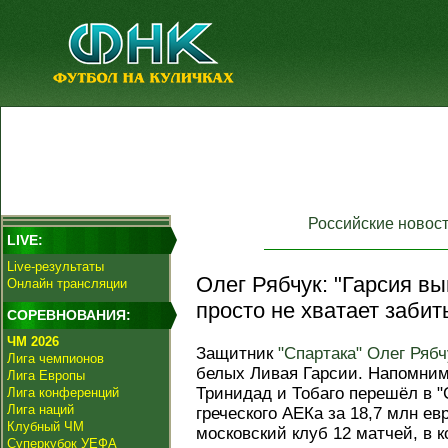
Российские новос
LIVE:
Live-результаты
Олег Рябчук: "Гарсия в
Онлайн трансляции
просто не хватает забит
СОРЕВНОВАНИЯ:
ЧМ 2026
Защитник
"Спартака"
Олег Рябч
Лига чемпионов
белых Ливая Гарсии. Напомним
Лига Европы
Тринидад и Тобаго перешёл в "
Лига конференций
Лига наций
греческого АЕКа за 18,7 млн евр
Клубный ЧМ
московский клуб 12 матчей, в к
Суперкубок УЕФА