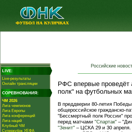
Российские новос
LIVE:
Live-результаты
РФС впервые проведёт 
Онлайн трансляции
полк" на футбольных ма
СОРЕВНОВАНИЯ:
ЧМ 2026
В преддверии 80-летия Победы
Лига чемпионов
общероссийское гражданско-па
Лига Европы
"Бессмертный полк России" пр
Лига конференций
Лига наций
перед матчами
"Спартак"
– "Ди
Клубный ЧМ
"Зенит"
– ЦСКА 29 и 30 апреля.
Суперкубок УЕФА