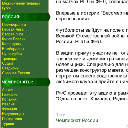
на матчах РПЛ и ФНЛ, сообща
Межконтинентальный
кубок
Впервые в истории "Бессмертн
РОССИЯ:
соревнованиях.
Премьер-лига
Первая лига
Футболисты выйдут на поле с 
Вторая лига
Великой Отечественной войны
Кубок России
России, РПЛ и ФНЛ.
Календарь
Бомбардиры
В акции примут участие не тол
Суперкубок
тренерские и административны
Тренеры
Судьи
болельщики. Специально для ни
Стадионы
размещен конструктор макета, 
Сборная России
портретом своего родственника
любимого клуба и прийти с ним
ЧЕМПИОНАТЫ:
Англия
РФС проведет эту акцию в рам
Германия
"Одна на всех. Команда, Родина
Испания
Италия
Франция
Нидерланды
Теги:
Португалия
Чемпионат России
Турция