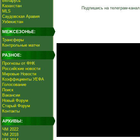
Беларусь
Казахстан
Подпишись на телеграм-канал
MLS
Саудовская Аравия
Узбекистан
МЕЖСЕЗОНЬЕ:
Трансферы
Контрольные матчи
РАЗНОЕ:
Прогнозы от ФНК
Российские новости
Мировые Новости
Коэффициенты УЕФА
Голосование
Поиск
Вакансии
Новый Форум
Старый Форум
Контакты
АРХИВЫ:
ЧМ 2022
ЧМ 2018
ЧМ 2014