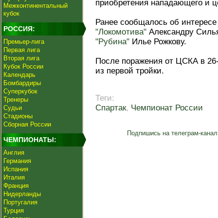
приобретения нападающего и ц
Межконтинентальный
кубок
Ранее сообщалось об интерес
РОССИЯ:
"Локомотива"
Александру Сильян
"Рубина"
Илье Рожкову.
Премьер-лига
Первая лига
Вторая лига
После поражения от ЦСКА в 26-
Кубок России
из первой тройки.
Календарь
Бомбардиры
Суперкубок
Теги:
Тренеры
Спартак
,
Чемпионат России
Судьи
Стадионы
Сборная России
Подпишись на телеграм-канал
ЧЕМПИОНАТЫ:
Англия
Германия
Испания
Италия
Франция
Нидерланды
Португалия
Турция