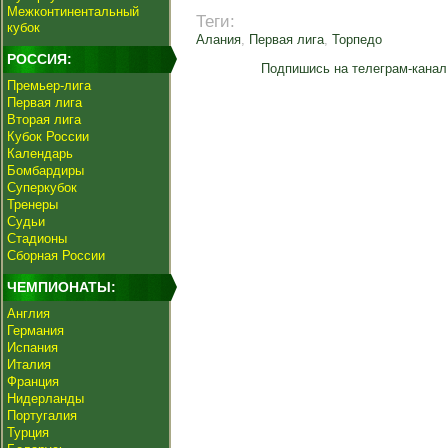
Межконтинентальный
Теги:
кубок
Алания
,
Первая лига
,
Торпедо
РОССИЯ:
Подпишись на телеграм-канал
Премьер-лига
Первая лига
Вторая лига
Кубок России
Календарь
Бомбардиры
Суперкубок
Тренеры
Судьи
Стадионы
Сборная России
ЧЕМПИОНАТЫ:
Англия
Германия
Испания
Италия
Франция
Нидерланды
Португалия
Турция