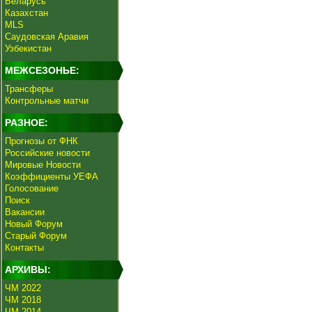
Беларусь
Казахстан
MLS
Саудовская Аравия
Узбекистан
МЕЖСЕЗОНЬЕ:
Трансферы
Контрольные матчи
РАЗНОЕ:
Прогнозы от ФНК
Российские новости
Мировые Новости
Коэффициенты УЕФА
Голосование
Поиск
Вакансии
Новый Форум
Старый Форум
Контакты
АРХИВЫ:
ЧМ 2022
ЧМ 2018
ЧМ 2014