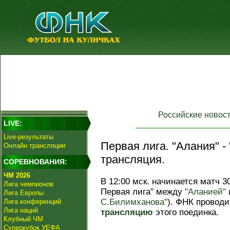
Российские новос
LIVE:
Live-результаты
Первая лига. "Алания" -
Онлайн трансляции
трансляция.
СОРЕВНОВАНИЯ:
ЧМ 2026
В 12:00 мск. начинается матч 3
Лига чемпионов
Первая лига" между
"Аланией"
Лига Европы
С.Билимханова"
). ФНК провод
Лига конференций
Лига наций
трансляцию
этого поединка.
Клубный ЧМ
Суперкубок УЕФА