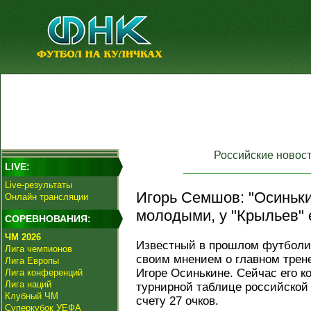
Российские новос
LIVE:
Live-результаты
Игорь Семшов: "Осиньки
Онлайн трансляции
молодыми, у "Крыльев" е
СОРЕВНОВАНИЯ:
ЧМ 2026
Известный в прошлом футболи
Лига чемпионов
своим мнением о главном трен
Лига Европы
Игоре Осинькине. Сейчас его к
Лига конференций
Лига наций
турнирной таблице российской
Клубный ЧМ
счету 27 очков.
Суперкубок УЕФА