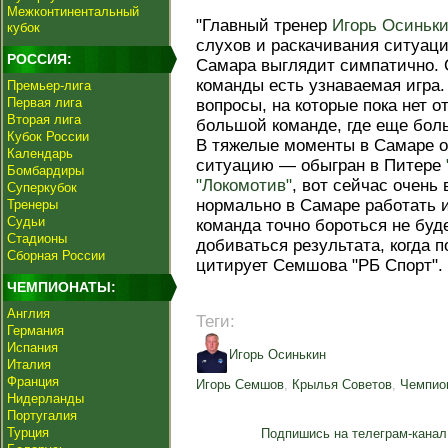
Межконтинентальный
"Главный тренер
Игорь Осиньк
кубок
слухов и раскачивания ситуаци
РОССИЯ:
Самара выглядит симпатично. 
команды есть узнаваемая игра. 
Премьер-лига
Первая лига
вопросы, на которые пока нет о
Вторая лига
большой команде, где еще бол
Кубок России
В тяжелые моменты в Самаре о
Календарь
ситуацию — обыгран в Питере
Бомбардиры
"Локомотив"
, вот сейчас очень
Суперкубок
нормально в Самаре работать и
Тренеры
Судьи
команда точно бороться не буде
Стадионы
добиваться результата, когда 
Сборная России
цитирует Семшова "РБ Спорт".
ЧЕМПИОНАТЫ:
Англия
Теги:
Германия
Испания
Игорь Осинькин
Италия
Франция
Игорь Семшов
,
Крылья Советов
,
Чемпио
Нидерланды
Португалия
Турция
Подпишись на телеграм-канал