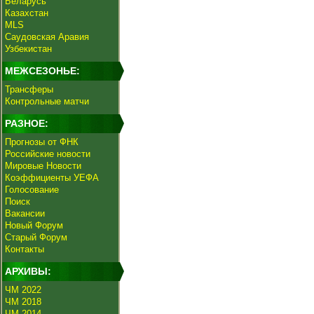
Беларусь
Казахстан
MLS
Саудовская Аравия
Узбекистан
МЕЖСЕЗОНЬЕ:
Трансферы
Контрольные матчи
РАЗНОЕ:
Прогнозы от ФНК
Российские новости
Мировые Новости
Коэффициенты УЕФА
Голосование
Поиск
Вакансии
Новый Форум
Старый Форум
Контакты
АРХИВЫ:
ЧМ 2022
ЧМ 2018
ЧМ 2014