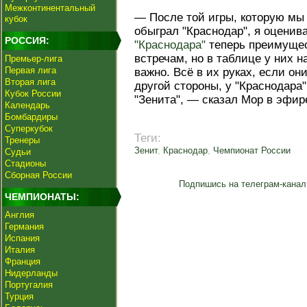
Межконтинентальный
— После той игры, которую мы 
кубок
обыграл "Краснодар", я оценив
РОССИЯ:
"Краснодара"
теперь преимуще
встречам, но в таблице у них н
Премьер-лига
Первая лига
важно. Всё в их руках, если он
Вторая лига
другой стороны, у "Краснодара"
Кубок России
"Зенита", — сказал Мор в эфир
Календарь
Бомбардиры
Суперкубок
Теги:
Тренеры
Зенит
,
Краснодар
,
Чемпионат России
Судьи
Стадионы
Сборная России
Подпишись на телеграм-канал
ЧЕМПИОНАТЫ:
Англия
Германия
Испания
Италия
Франция
Нидерланды
Португалия
Турция