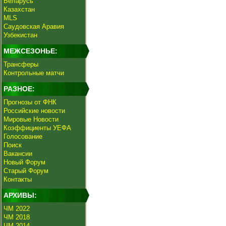
Беларусь
Казахстан
MLS
Саудовская Аравия
Узбекистан
МЕЖСЕЗОНЬЕ:
Трансферы
Контрольные матчи
РАЗНОЕ:
Прогнозы от ФНК
Российские новости
Мировые Новости
Коэффициенты УЕФА
Голосование
Поиск
Вакансии
Новый Форум
Старый Форум
Контакты
АРХИВЫ:
ЧМ 2022
ЧМ 2018
ЧМ 2014