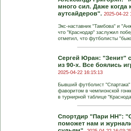
много сил. Даже когда
аутсайдеров".
2025-04-22 
Экс-наставник "Тамбова" и "Ан
что "Краснодар" заслужил побе
отметил, что футболисты "быков
Сергей Юран: "Зенит" с
из 90-х. Все боялись и
2025-04-22 16:15:13
Бывший футболист "Спартака" 
фаворитом в чемпионской гонке
в турнирной таблице "Краснода
Спортдир "Пари НН": "
поможет нам и журнал
судьям".
2025-04-22 16:03:2