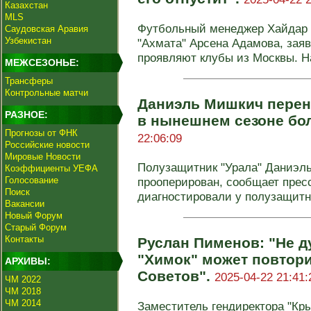
Казахстан
MLS
Футбольный менеджер Хайдар 
Саудовская Аравия
Узбекистан
"Ахмата" Арсена Адамова, заяви
проявляют клубы из Москвы. На
МЕЖСЕЗОНЬЕ:
Трансферы
Контрольные матчи
Даниэль Мишкич перен
РАЗНОЕ:
в нынешнем сезоне бо
Прогнозы от ФНК
22:06:09
Российские новости
Мировые Новости
Полузащитник "Урала" Даниэл
Коэффициенты УЕФА
Голосование
прооперирован, сообщает прес
Поиск
диагностировали у полузащитни
Вакансии
Новый Форум
Старый Форум
Контакты
Руслан Пименов: "Не д
"Химок" может повтор
АРХИВЫ:
Советов".
2025-04-22 21:41:
ЧМ 2022
ЧМ 2018
ЧМ 2014
Заместитель гендиректора "Кр