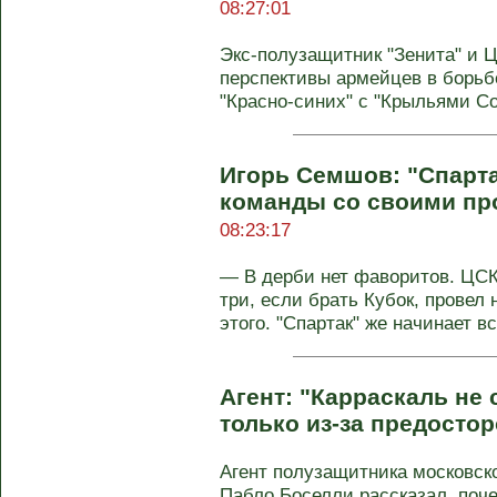
08:27:01
Экс-полузащитник "Зенита" и
перспективы армейцев в борьбе
"Красно-синих" с "Крыльями Сов
Игорь Семшов: "Спарта
команды со своими пр
08:23:17
— В дерби нет фаворитов. ЦСК
три, если брать Кубок, провел 
этого. "Спартак" же начинает все
Агент: "Карраскаль не
только из-за предосто
Агент полузащитника московск
Пабло Боселли рассказал, поче