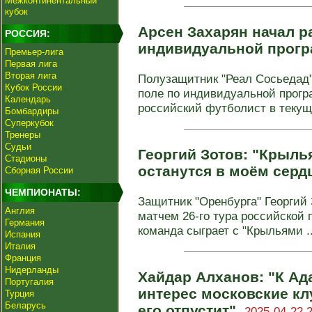
Межконтинентальный
кубок
Арсен Захарян начал р
РОССИЯ:
индивидуальной прог
Премьер-лига
Первая лига
Вторая лига
Полузащитник "Реал Сосьедад"
Кубок России
поле по индивидуальной прогр
Календарь
российский футболист в текуще
Бомбардиры
Суперкубок
Тренеры
Судьи
Георгий Зотов: "Крыль
Стадионы
останутся в моём серд
Сборная России
ЧЕМПИОНАТЫ:
Защитник "Оренбурга" Георгий
Англия
матчем 26-го тура российской 
Германия
команда сыграет с "Крыльями ..
Испания
Италия
Франция
Нидерланды
Хайдар Алханов: "К А
Португалия
интерес московские кл
Турция
Беларусь
его отпустит".
2025-04-22 2