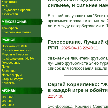
Казахстан
сильнее, и сильнее на
MLS
Саудовская Аравия
Узбекистан
Бывший полузащитник "Зенита
прокомментировал итог матча 2
МЕЖСЕЗОНЬЕ:
лиги между петербуржцами и "К
Трансферы
Контрольные матчи
РАЗНОЕ:
Голосование. Лучший ф
Прогнозы от ФНК
РПЛ.
2025-04-13 22:40:11
Российские новости
Мировые Новости
Уважаемые любители футбола!
Коэффициенты УЕФА
Голосование
лучшего футболиста 24-го тура
Поиск
список для голосования вошли и
Вакансии
Новый Форум
Старый Форум
Контакты
Сергей Корниленко: "Ж
в каждой игре и обойти
АРХИВЫ:
22:34:30
ЧМ 2022
ЧМ 2018
ЧМ 2014
Экс-форвард "Крыльев Советов