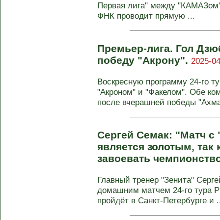
Первая лига" между "КАМАЗом"
ФНК проводит прямую ...
Премьер-лига. Гол Дзю
победу "Акрону".
2025-04
Воскресную программу 24-го т
"Акроном" и "Факелом". Обе ко
после вчерашней победы "Ахмат
Сергей Семак: "Матч с
является золотым, так 
завоевать чемпионств
Главный тренер "Зенита" Серг
домашним матчем 24-го тура Р
пройдёт в Санкт-Петербурге и ..