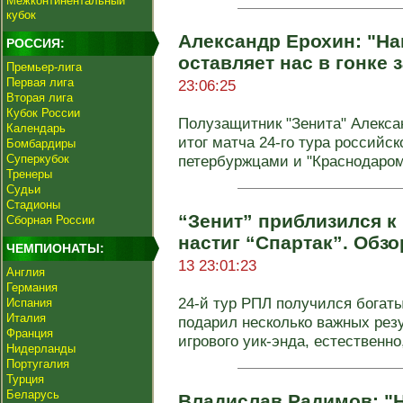
Межконтинентальный
кубок
Александр Ерохин: "На
РОССИЯ:
оставляет нас в гонке 
Премьер-лига
Первая лига
23:06:25
Вторая лига
Кубок России
Полузащитник "Зенита" Алекса
Календарь
итог матча 24-го тура российс
Бомбардиры
Суперкубок
петербуржцами и "Краснодаром"
Тренеры
Судьи
Стадионы
“Зенит” приблизился к
Сборная России
настиг “Спартак”. Обзо
ЧЕМПИОНАТЫ:
13 23:01:23
Англия
Германия
24-й тур РПЛ получился богат
Испания
Италия
подарил несколько важных рез
Франция
игрового уик-энда, естественно,
Нидерланды
Португалия
Турция
Беларусь
Владислав Радимов: "Н