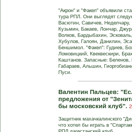
"Акрон" и "Факел" объявили ст
тура РПЛ. Они выглядят следу
Васютин, Савичев, Неделчару, 
Кузьмин, Бакаев, Лончар, Джу
Волков, Бардыбахин, Эсковаль
Хубулов, Галоян, Данилин, Эса
Беншимол. "Факел": Гудиев, Бо
Ломовицкий, Квеквескири, Бра
Каштанов. Запасные: Беленов,
Габараев, Альшин, Гиоргобиан
Пуси.
Валентин Пальцев: "Е
предложения от "Зенит
бы московский клуб".
2
Защитник махачкалинского "Ди
что хотел бы играть в "Спартак
РПЛ дагестанский клуб ...