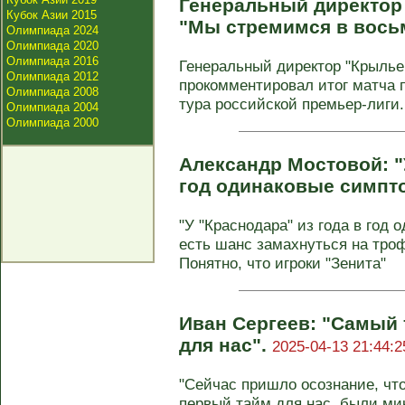
Генеральный директор
Кубок Азии 2015
"Мы стремимся в вось
Олимпиада 2024
Олимпиада 2020
Олимпиада 2016
Генеральный директор "Крылье
Олимпиада 2012
прокомментировал итог матча п
Олимпиада 2008
тура российской премьер-лиги. 
Олимпиада 2004
Олимпиада 2000
Александр Мостовой: "
год одинаковые симпт
"У "Краснодара" из года в год
есть шанс замахнуться на троф
Понятно, что игроки "Зенита"
Иван Сергеев: "Самый
для нас".
2025-04-13 21:44:2
"Сейчас пришло осознание, чт
первый тайм для нас, были ми