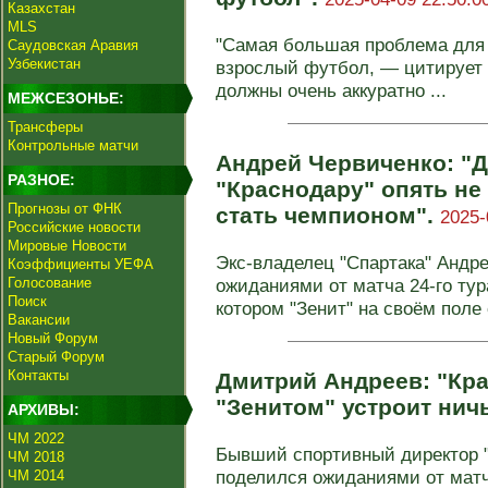
Казахстан
MLS
"Самая большая проблема для 
Саудовская Аравия
Узбекистан
взрослый футбол, — цитирует 
должны очень аккуратно ...
МЕЖСЕЗОНЬЕ:
Трансферы
Контрольные матчи
Андрей Червиченко: "Д
РАЗНОЕ:
"Краснодару" опять не 
Прогнозы от ФНК
стать чемпионом".
2025-
Российские новости
Мировые Новости
Экс-владелец "Спартака" Андр
Коэффициенты УЕФА
Голосование
ожиданиями от матча 24-го тур
Поиск
котором "Зенит" на своём поле 
Вакансии
Новый Форум
Старый Форум
Контакты
Дмитрий Андреев: "Кра
"Зенитом" устроит нич
АРХИВЫ:
ЧМ 2022
Бывший спортивный директор 
ЧМ 2018
поделился ожиданиями от матч
ЧМ 2014