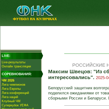
LIVE:
Live-результаты
РОССИЙСКИЕ Н
Онлайн трансляции
Максим Швецов: "Из с
СОРЕВНОВАНИЯ:
интересовались".
2025-0
ЧМ 2026
Лига чемпионов
Белорусский защитник волгогр
Лига Европы
поделился ожиданиями от тов
Лига конференций
Лига наций
сборными России и Беларуси. П
Клубный ЧМ
Суперкубок УЕФА