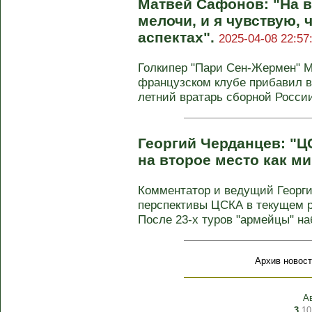
Матвей Сафонов: "На 
мелочи, и я чувствую,
аспектах".
2025-04-08 22:57
Голкипер "Пари Сен-Жермен" М
французском клубе прибавил во
летний вратарь сборной России 
Георгий Черданцев: "Ц
на второе место как м
Комментатор и ведущий Георги
перспективы ЦСКА в текущем 
После 23-х туров "армейцы" наб
Архив новост
А
3
10