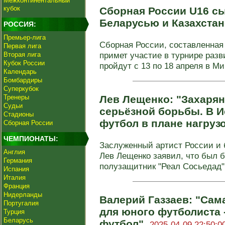
Межконтинентальный
кубок
Сборная России U16 сы
Беларусью и Казахста
РОССИЯ:
Премьер-лига
Сборная России, составленная 
Первая лига
примет участие в турнире раз
Вторая лига
Кубок России
пройдут с 13 по 18 апреля в Мин
Календарь
Бомбардиры
Суперкубок
Тренеры
Лев Лещенко: "Захарян
Судьи
серьёзной борьбы. В И
Стадионы
футбол в плане нагруз
Сборная России
ЧЕМПИОНАТЫ:
Заслуженный артист России и 
Англия
Лев Лещенко заявил, что был б
Германия
полузащитник "Реал Сосьедад" 
Испания
Италия
Франция
Нидерланды
Валерий Газзаев: "Са
Португалия
для юного футболиста 
Турция
Беларусь
футбол".
2025-04-09 22:50:0