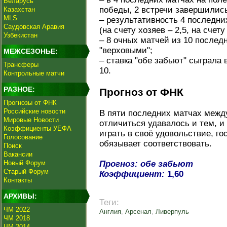
Беларусь
победы, 2 встречи завершилис
Казахстан
MLS
– результативность 4 последни
Саудовская Аравия
(на счету хозяев – 2,5, на счету 
Узбекистан
– 8 очных матчей из 10 послед
"верховыми";
МЕЖСЕЗОНЬЕ:
– ставка "обе забьют" сыграла 
Трансферы
10.
Контрольные матчи
РАЗНОЕ:
Прогноз от ФНК
Прогнозы от ФНК
Российские новости
В пяти последних матчах межд
Мировые Новости
отличиться удавалось и тем, и
Коэффициенты УЕФА
играть в своё удовольствие, г
Голосование
обязывает соответствовать.
Поиск
Вакансии
Новый Форум
Прогноз: обе забьют
Старый Форум
Коэффициент:
1,60
Контакты
АРХИВЫ:
Теги:
ЧМ 2022
Англия
,
Арсенал
,
Ливерпуль
ЧМ 2018
ЧМ 2014