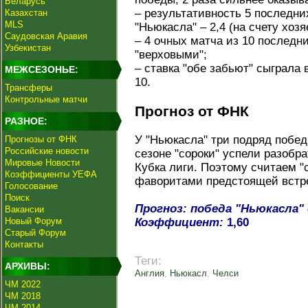
Беларусь
– результативность 5 последни
Казахстан
MLS
"Ньюкасла" – 2,4 (на счету хозяе
Саудовская Аравия
– 4 очных матча из 10 последн
Узбекистан
"верховыми";
– ставка "обе забьют" сыграла 
МЕЖСЕЗОНЬЕ:
10.
Трансферы
Контрольные матчи
Прогноз от ФНК
РАЗНОЕ:
У "Ньюкасла" три подряд побед
Прогнозы от ФНК
Российские новости
сезоне "сороки" успели разобр
Мировые Новости
Кубка лиги. Поэтому считаем "
Коэффициенты УЕФА
фаворитами предстоящей встр
Голосование
Поиск
Прогноз: победа "Ньюкасла" 
Вакансии
Новый Форум
Коэффициент:
1,60
Старый Форум
Контакты
Теги:
АРХИВЫ:
Англия
,
Ньюкасл
,
Челси
ЧМ 2022
ЧМ 2018
ЧМ 2014