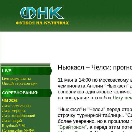
Ньюкасл – Челси: прогно
LIVE:
Live-результаты
11 мая в 14:00 по московскому 
Онлайн трансляции
чемпионата Англии "Ньюкасл" 
соперников одинаковое количес
СОРЕВНОВАНИЯ:
на попадание в топ-5 и
Лигу че
ЧМ 2026
Лига чемпионов
"Ньюкасл" и "Челси" перед ста
Лига Европы
строчку турнирной таблицы. "С
Лига конференций
Лига наций
более уверенно, но в прошлом 
Клубный ЧМ
"Брайтоном"
, а перед этим пот
Суперкубок УЕФА