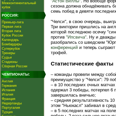
"Астон Виллы"
. Но вообще фо
Межконтинентальный
сезона должна обнадёживать б
кубок
семь побед в девяти последних
РОССИЯ:
"Челси", в свою очередь, выиг
Премьер-лига
Три виктории пришлись на англ
Первая лига
Вторая лига
которой последнюю осечку "си
Кубок России
против
"Ипсвича"
. Ну и дважд
Календарь
разобрались со шведским "Юр
Бомбардиры
конференций
и теперь сыграют
Суперкубок
трофей.
Тренеры
Судьи
Стадионы
Статистические факты
Сборная России
– команды провели между собой
ЧЕМПИОНАТЫ:
преимущество у "Челси": 79 поб
Англия
– в 10 последних очных матчах
Германия
одержал 3 победы, потерпел 6 
Испания
Италия
завершилась вничью;
Франция
– средняя результативность 10
Нидерланды
этом "Ньюкасл" забивал в средне
Португалия
– в 5 последних матчах на пол
Турция
победы, 2 раза сильнее оказыв