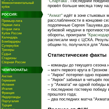
"Спартака"
. Последний поедино
Межконтинентальный
провёл больше месяца тому на
кубок
РОССИЯ:
"Ахмат"
идёт в зоне стыковых м
расслабленности в концовке се
Премьер-лига
подопечные Сергея Ташуева дол
Первая лига
Вторая лига
кубковой неудачи в противосто
Кубок России
обороты, проиграли
"Краснодар
Календарь
расписали мир с ЦСКА. Результ
Бомбардиры
общем-то, получился для "Ахм
Суперкубок
Тренеры
Судьи
Статистические факты
Стадионы
Сборная России
– команды до текущего сезона 
– матч первого круга в Грозном
ЧЕМПИОНАТЫ:
– "Акрон" потерпел одно пораж
Англия
– "Акрон" забивал в четырёх п
Германия
– у "Ахмата" ни одной победы 
Испания
Италия
– последнюю гостевую победу 
Франция
прошлого года;
Нидерланды
– два последних матча "Ахмата
Португалия
Турция