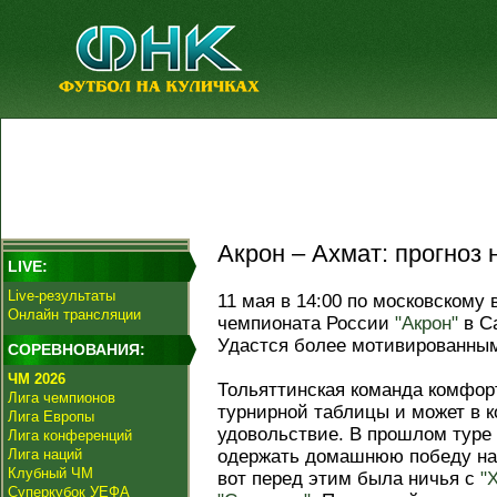
Акрон – Ахмат: прогноз 
LIVE:
Live-результаты
11 мая в 14:00 по московскому 
Онлайн трансляции
чемпионата России
"Акрон"
в Са
Удастся более мотивированным
СОРЕВНОВАНИЯ:
ЧМ 2026
Тольяттинская команда комфор
Лига чемпионов
турнирной таблицы и может в к
Лига Европы
удовольствие. В прошлом туре 
Лига конференций
Лига наций
одержать домашнюю победу на
Клубный ЧМ
вот перед этим была ничья с
"
Суперкубок УЕФА