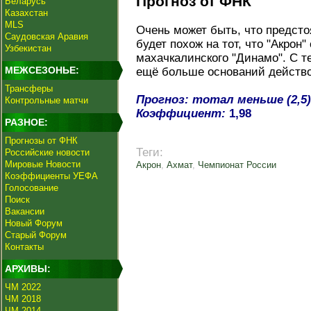
Прогноз от ФНК
Беларусь
Казахстан
MLS
Очень может быть, что предст
Саудовская Аравия
будет похож на тот, что "Акрон
Узбекистан
махачкалинского "Динамо". С т
МЕЖСЕЗОНЬЕ:
ещё больше оснований действо
Трансферы
Прогноз: тотал меньше (2,5)
Контрольные матчи
Коэффициент:
1,98
РАЗНОЕ:
Прогнозы от ФНК
Теги:
Российские новости
Мировые Новости
Акрон
,
Ахмат
,
Чемпионат России
Коэффициенты УЕФА
Голосование
Поиск
Вакансии
Новый Форум
Старый Форум
Контакты
АРХИВЫ:
ЧМ 2022
ЧМ 2018
ЧМ 2014