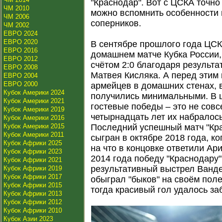
"Краснодар". Вот с ЦСКА точно 
ЧМ 2010
можно вспомнить особенности 
ЧМ 2006
соперников.
ЧМ 2002
ЕВРО 2024
ЕВРО 2020
В сентябре прошлого года ЦСК
ЕВРО 2016
домашнем матче Кубка России,
ЕВРО 2012
счётом 2:0 благодаря результ
ЕВРО 2008
Матвея Кисляка. А перед эти
ЕВРО 2004
ЕВРО 2000
армейцев в домашних стенах, 
Кубок Америки 2024
получились минимальными. В ц
Кубок Америки 2021
гостевые победы – это не совс
Кубок Америки 2019
четырнадцать лет их набралось
Кубок Америки 2016
Кубок Америки 2015
Последний успешный матч "Кр
Кубок Америки 2011
сыгран в октябре 2018 года, к
Кубок Африки 2025
на что в концовке ответили Ар
Кубок Африки 2023
2014 года победу "Краснодару"
Кубок Африки 2021
результативный выстрел Ванд
Кубок Африки 2019
Кубок Африки 2017
обыграл "быков" на своём поле
Кубок Африки 2015
тогда красивый гол удалось за
Кубок Африки 2013
Кубок Африки 2012
Кубок Африки 2010
Кубок Азии 2023