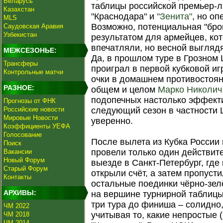
Беларусь
таблицы российской премьер-ли
Казахстан
"Краснодара" и
"Зенита"
, но о
MLS
Возможно, потенциальная "бро
Саудовская Аравия
Узбекистан
результатом для армейцев, кот
впечатляли, но весной выглядя
МЕЖСЕЗОНЬЕ:
Да, в прошлом туре в Грозном
Трансферы
проиграл в первой кубковой игр
Контрольные матчи
очки в домашнем противостоян
РАЗНОЕ:
общем и целом
Марко Николич
подопечных настолько эффекти
Прогнозы от ФНК
Российские новости
следующий сезон в частности 
Мировые Новости
уверенно.
Коэффициенты УЕФА
Голосование
После вылета из Кубка Росси
Поиск
провели только один действите
Вакансии
Новый Форум
выезде в Санкт-Петербург, где
Старый Форум
открыли счёт, а затем пропуст
Контакты
остальные поединки чёрно-зел
АРХИВЫ:
на вершине турнирной таблицы
три тура до финиша – солидно,
ЧМ 2022
учитывая то, какие непростые 
ЧМ 2018
ЧМ 2014