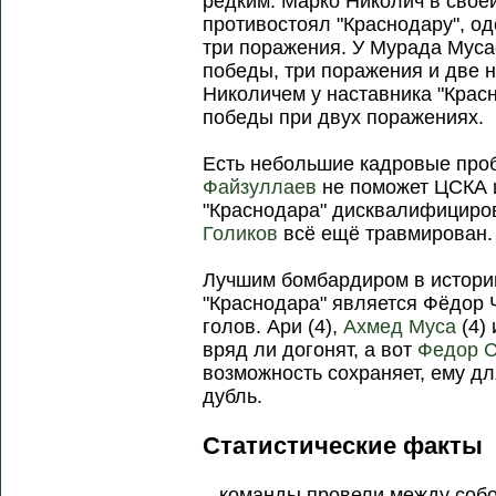
редким. Марко Николич в свое
противостоял "Краснодару", о
три поражения. У Мурада Муса
победы, три поражения и две н
Николичем у наставника "Крас
победы при двух поражениях.
Есть небольшие кадровые про
Файзуллаев
не поможет ЦСКА и
"Краснодара" дисквалифицир
Голиков
всё ещё травмирован.
Лучшим бомбардиром в истори
"Краснодара" является Фёдор 
голов. Ари (4),
Ахмед Муса
(4) 
вряд ли догонят, а вот
Федор 
возможность сохраняет, ему д
дубль.
Статистические факты
– команды провели между собо