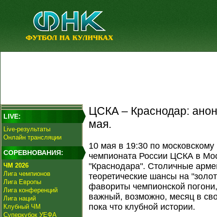
ЦСКА – Краснодар: анон
LIVE:
мая.
Live-результаты
Онлайн трансляции
10 мая в 19:30 по московскому
СОРЕВНОВАНИЯ:
чемпионата России ЦСКА в Мос
"Краснодара". Столичные арме
ЧМ 2026
Лига чемпионов
теоретические шансы на "золот
Лига Европы
фавориты чемпионской погони
Лига конференций
важный, возможно, месяц в св
Лига наций
пока что клубной истории.
Клубный ЧМ
Суперкубок УЕФА