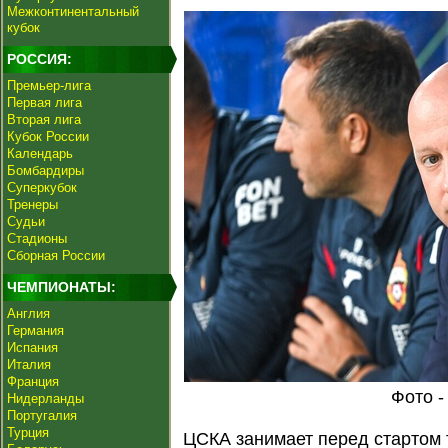
Межконтинентальный
кубок
РОССИЯ:
Премьер-лига
Первая лига
Вторая лига
Кубок России
Календарь
Бомбардиры
Суперкубок
Тренеры
Судьи
Стадионы
Сборная России
ЧЕМПИОНАТЫ:
Англия
Германия
Испания
Италия
Франция
Фото -
Нидерланды
Португалия
Турция
ЦСКА занимает перед стартом 