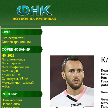
LIVE:
Live-результаты
Онлайн трансляции
СОРЕВНОВАНИЯ:
ЧМ 2026
К
Лига чемпионов
Лига Европы
Лига конференций
Пол
Лига наций
Поз
Клубный ЧМ
Ном
Суперкубок УЕФА
Гра
Межконтинентальный
Дат
кубок
Чем
РОССИЯ:
Чемп
Премьер-лига
Мат
Первая лига
Гол
Вторая лига