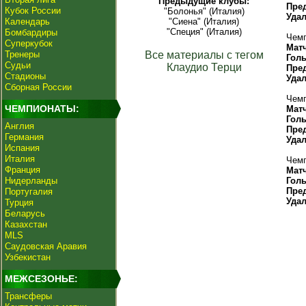
Предыдущие клубы:
Пре
Кубок России
"Болонья" (Италия)
Уда
Календарь
"Сиена" (Италия)
"Специя" (Италия)
Бомбардиры
Чемп
Суперкубок
Мат
Тренеры
Все материалы с тегом
Гол
Судьи
Клаудио Терци
Пре
Стадионы
Уда
Сборная России
Чемп
ЧЕМПИОНАТЫ:
Мат
Гол
Англия
Пре
Германия
Уда
Испания
Италия
Чемп
Франция
Мат
Нидерланды
Гол
Пре
Португалия
Уда
Турция
Беларусь
Казахстан
MLS
Саудовская Аравия
Узбекистан
МЕЖСЕЗОНЬЕ:
Трансферы