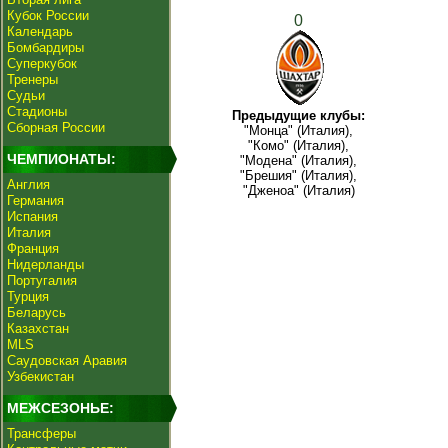
Кубок России
0
Календарь
Бомбардиры
Суперкубок
Тренеры
Судьи
Стадионы
Предыдущие клубы:
Сборная России
"Монца" (Италия),
"Комо" (Италия),
ЧЕМПИОНАТЫ:
"Модена" (Италия),
"Брешия" (Италия),
Англия
"Дженоа" (Италия)
Германия
Испания
Италия
Франция
Нидерланды
Португалия
Турция
Беларусь
Казахстан
MLS
Саудовская Аравия
Узбекистан
МЕЖСЕЗОНЬЕ:
Трансферы