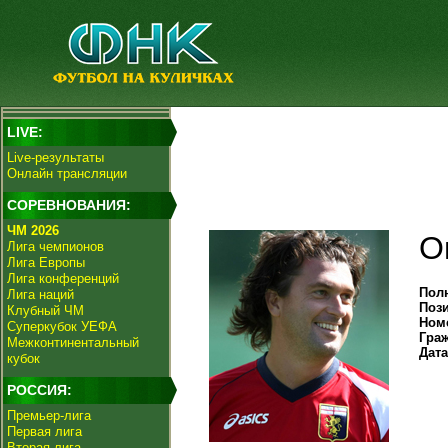
LIVE:
Live-результаты
Онлайн трансляции
СОРЕВНОВАНИЯ:
ЧМ 2026
О
Лига чемпионов
Лига Европы
Лига конференций
Пол
Лига наций
Поз
Клубный ЧМ
Ном
Суперкубок УЕФА
Гра
Межконтинентальный
Дат
кубок
РОССИЯ:
Премьер-лига
Первая лига
Вторая лига