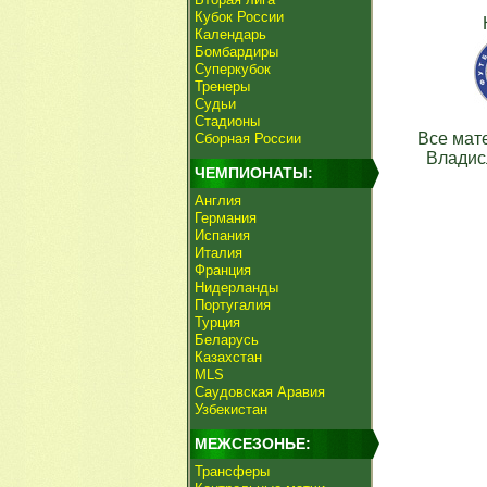
Кубок России
Календарь
Бомбардиры
Суперкубок
Тренеры
Судьи
Стадионы
Все мат
Сборная России
Владис
ЧЕМПИОНАТЫ:
Англия
Германия
Испания
Италия
Франция
Нидерланды
Португалия
Турция
Беларусь
Казахстан
MLS
Саудовская Аравия
Узбекистан
МЕЖСЕЗОНЬЕ:
Трансферы