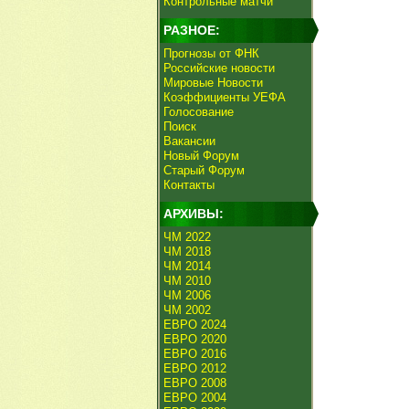
Контрольные матчи
РАЗНОЕ:
Прогнозы от ФНК
Российские новости
Мировые Новости
Коэффициенты УЕФА
Голосование
Поиск
Вакансии
Новый Форум
Старый Форум
Контакты
АРХИВЫ:
ЧМ 2022
ЧМ 2018
ЧМ 2014
ЧМ 2010
ЧМ 2006
ЧМ 2002
ЕВРО 2024
ЕВРО 2020
ЕВРО 2016
ЕВРО 2012
ЕВРО 2008
ЕВРО 2004