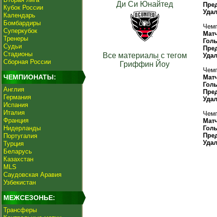
Ди Си Юнайтед
Пре
Кубок России
Уда
Календарь
Бомбардиры
Чемп
Суперкубок
Мат
Тренеры
Гол
Судьи
Пре
Стадионы
Все материалы с тегом
Уда
Сборная России
Гриффин Йоу
Чемп
ЧЕМПИОНАТЫ:
Мат
Гол
Англия
Пре
Германия
Уда
Испания
Италия
Чемп
Франция
Мат
Нидерланды
Гол
Пре
Португалия
Уда
Турция
Беларусь
Казахстан
MLS
Саудовская Аравия
Узбекистан
МЕЖСЕЗОНЬЕ:
Трансферы