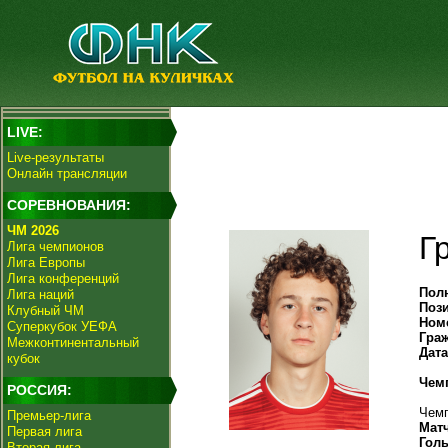
LIVE:
Live-результаты
Онлайн трансляции
СОРЕВНОВАНИЯ:
ЧМ 2026
Г
Лига чемпионов
Лига Европы
Лига конференций
Пол
Лига наций
Поз
Клубный ЧМ
Ном
Суперкубок УЕФА
Гра
Межконтинентальный
Дат
кубок
Чем
РОССИЯ:
Чемп
Премьер-лига
Мат
Первая лига
Гол
Вторая лига