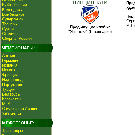
ЦИНЦИННАТИ
Пре
Кубок России
Уда
Календарь
Бомбардиры
Чемп
Суперкубок
Сере
Тренеры
2016
Предыдущие клубы:
Судьи
"Янг Бойз" (Швейцария)
Стадионы
Сборная России
ЧЕМПИОНАТЫ:
Англия
Германия
Испания
Италия
Франция
Нидерланды
Португалия
Турция
Беларусь
Казахстан
MLS
Саудовская Аравия
Узбекистан
МЕЖСЕЗОНЬЕ:
Трансферы