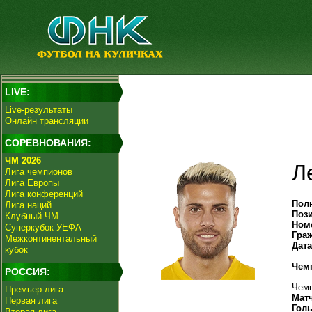
LIVE:
Live-результаты
Онлайн трансляции
СОРЕВНОВАНИЯ:
ЧМ 2026
Л
Лига чемпионов
Лига Европы
Лига конференций
Пол
Лига наций
Поз
Клубный ЧМ
Ном
Суперкубок УЕФА
Гра
Межконтинентальный
Дат
кубок
Чем
РОССИЯ:
Чемп
Премьер-лига
Мат
Первая лига
Гол
Вторая лига