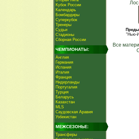
Лос
Кубок России
Календарь
Бомбардиры
Суперкубок
Тренеры
Судьи
Преды
"Нью-И
Стадионы
Сборная России
Все матери
ЧЕМПИОНАТЫ:
Англия
Германия
Испания
Италия
Франция
Нидерланды
Португалия
Турция
Беларусь
Казахстан
MLS
Саудовская Аравия
Узбекистан
МЕЖСЕЗОНЬЕ:
Трансферы