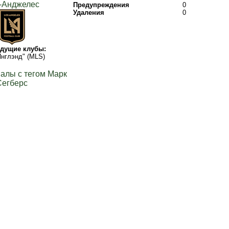
-Анджелес
Предупреждения
0
Удаления
0
дущие клубы:
нглэнд" (MLS)
алы с тегом Марк
Сегберс