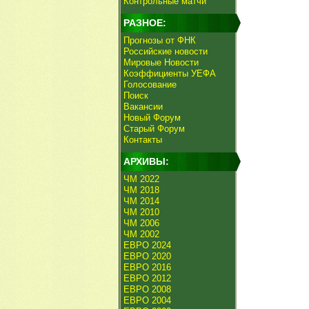
Контрольные матчи
РАЗНОЕ:
Прогнозы от ФНК
Российские новости
Мировые Новости
Коэффициенты УЕФА
Голосование
Поиск
Вакансии
Новый Форум
Старый Форум
Контакты
АРХИВЫ:
ЧМ 2022
ЧМ 2018
ЧМ 2014
ЧМ 2010
ЧМ 2006
ЧМ 2002
ЕВРО 2024
ЕВРО 2020
ЕВРО 2016
ЕВРО 2012
ЕВРО 2008
ЕВРО 2004