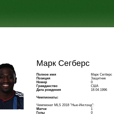
Марк Сегберс
Полное имя
Марк Сегберс
Позиция
Защитник
Номер
0
Гражданство
США
Дата рождения
18.04.1996
Чемпионаты:
Чемпионат MLS 2018 "Нью-Инглэнд":
Матчи
1
Голы
0