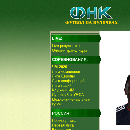
LIVE:
Live-результаты
Онлайн трансляции
СОРЕВНОВАНИЯ:
ЧМ 2026
Лига чемпионов
Лига Европы
Лига конференций
Лига наций
Клубный ЧМ
Суперкубок УЕФА
Межконтинентальный
кубок
РОССИЯ:
Премьер-лига
Первая лига
Вторая лига