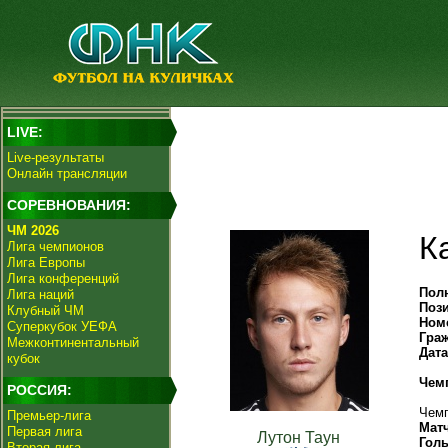
LIVE:
Live-результаты
Онлайн трансляции
СОРЕВНОВАНИЯ:
ЧМ 2026
К
Лига чемпионов
Лига Европы
Лига конференций
Пол
Лига наций
Поз
Клубный ЧМ
Ном
Суперкубок УЕФА
Гра
Межконтинентальный
Дат
кубок
Чем
РОССИЯ:
Чемп
Премьер-лига
Мат
Первая лига
Лутон Таун
Гол
Вторая лига