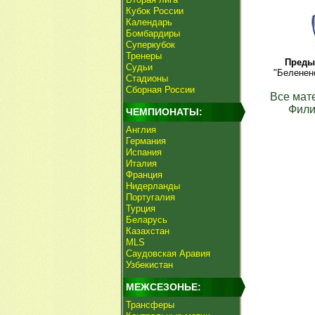
Кубок России
Календарь
Бомбардиры
Суперкубок
Тренеры
Преды
Судьи
"Беленен
Стадионы
Сборная России
Все мат
Фили
ЧЕМПИОНАТЫ:
Англия
Германия
Испания
Италия
Франция
Нидерланды
Португалия
Турция
Беларусь
Казахстан
MLS
Саудовская Аравия
Узбекистан
МЕЖСЕЗОНЬЕ:
Трансферы