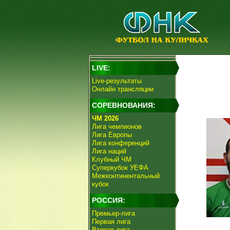
LIVE:
Live-результаты
Онлайн трансляции
СОРЕВНОВАНИЯ:
ЧМ 2026
Лига чемпионов
Лига Европы
Лига конференций
Лига наций
Клубный ЧМ
Суперкубок УЕФА
Межконтинентальный
кубок
РОССИЯ:
Премьер-лига
Первая лига
Вторая лига