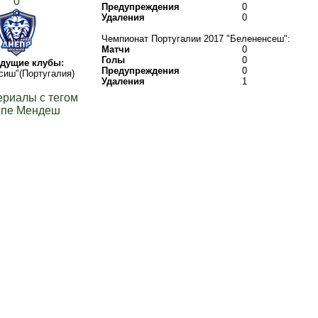
0
Предупреждения
0
Удаления
0
Чемпионат Португалии 2017 "Белененсеш":
Матчи
0
Голы
0
дущие клубы:
Предупреждения
0
сиш"(Португалия)
Удаления
1
ериалы с тегом
пе Мендеш