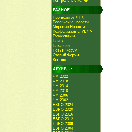
Контрольные матчи
РАЗНОЕ:
Прогнозы от ФНК
Российские новости
Мировые Новости
Коэффициенты УЕФА
Голосование
Поиск
Вакансии
Новый Форум
Старый Форум
Контакты
АРХИВЫ:
ЧМ 2022
ЧМ 2018
ЧМ 2014
ЧМ 2010
ЧМ 2006
ЧМ 2002
ЕВРО 2024
ЕВРО 2020
ЕВРО 2016
ЕВРО 2012
ЕВРО 2008
ЕВРО 2004