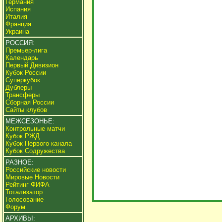
Германия
Испания
Италия
Франция
Украина
РОССИЯ:
Премьер-лига
Календарь
Первый Дивизион
Кубок России
Суперкубок
Дублеры
Трансферы
Сборная России
Сайты клубов
МЕЖСЕЗОНЬЕ:
Контрольные матчи
Кубок РЖД
Кубок Первого канала
Кубок Содружества
РАЗНОЕ:
Российские новости
Мировые Новости
Рейтинг ФИФА
Тотализатор
Голосование
Форум
АРХИВЫ: