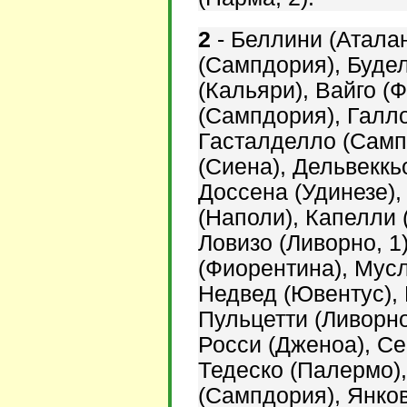
2
-
Беллини (Аталан
(Сампдория), Буде
(Кальяри), Вайго (
(Сампдория), Галло
Гасталделло (Самп
(Сиена),
Дельвеккь
Доссена (Удинезе),
(Наполи), Капелли 
Ловизо (Ливорно, 1
(Фиорентина), Мус
Недвед (Ювентус),
Пульцетти (Ливорно
Росси (Дженоа),
Се
Тедеско (Палермо)
(Сампдория),
Янков