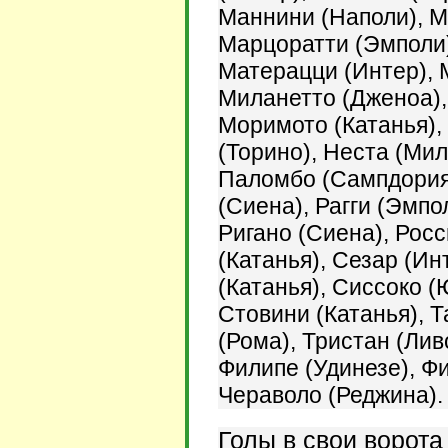
Маннини (Наполи), М
Марцоратти (Эмполи)
Матерацци (Интер), 
Миланетто (Дженоа),
Моримото (Катанья),
(Торино), Неста (Мил
Паломбо (Сампдория)
(Сиена), Рагги (Эмпо
Ригано (Сиена), Рос
(Катанья), Сезар (Ин
(Катанья), Сиссоко (
Стовини (Катанья), Т
(Рома), Тристан (Лив
Филипе (Удинезе), Ф
Чераволо (Реджина).
Голы в свои ворота