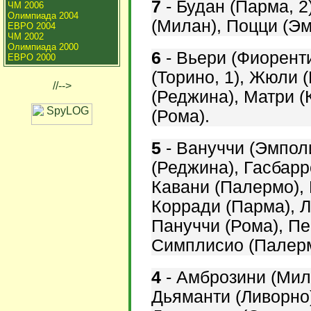
7
-
Будан (Парма, 2
ЧМ 2006
Олимпиада 2004
(Милан), Поцци (Эм
ЕВРО 2004
ЧМ 2002
Олимпиада 2000
6
-
Вьери (Фиоренти
ЕВРО 2000
(Торино, 1), Жюли 
//-->
(Реджина), Матри (
(Рома).
5
-
Вануччи (Эмполи
(Реджина), Гасбарр
Кавани (Палермо),
Корради (Парма),
Л
Пануччи (Рома), Пе
Симплисио (Палермо
4
-
Амброзини (Мил
Дьяманти (Ливорно)