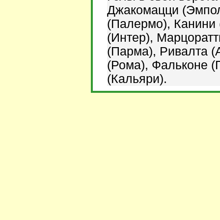
Джакомацци (Эмпол
(Палермо),
Канини 
(Интер), Марцоратт
(Парма), Ривалта (
(Рома), Фальконе (
(Кальяри).