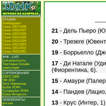
ИТАЛИЯ:
Бомбардиры
Сезон 2007/2008
21
-
Дель Пьеро (Юв
Сезон 2006/2007
Сезон 2005/2006
Сезон 2004/2005
20
-
Трезеге (Ювенту
Сезон 2003/2004
Сезон 2002/2003
Сезон 2001/2002
19
-
Боррьелло (Дже
Сезон 2000/2001
ФНК - LIVE:
Live-результаты
17
-
Ди Натале (Уди
Текстовые Онлайн
трансляции
(Фиорентина, 6).
СОРЕВНОВАНИЯ:
ЕВРО 2008
15
-
Амаури (Палер
ЧМ 2010
Лига Чемпионов
Кубок УЕФА
14
-
Пандев (Лацио,
Суперкубок УЕФА
Кубок Интертото
ЧЕМПИОНАТЫ:
13
-
Крус (Интер, 1)
Англия