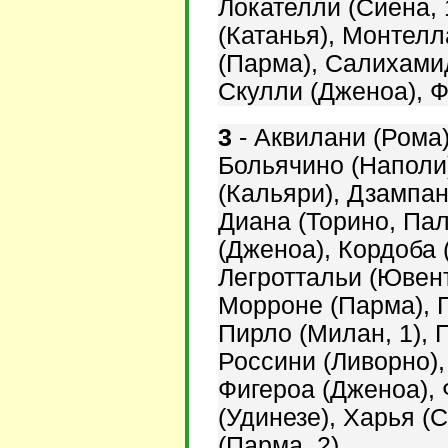
Локателли (Сиена, 
(Катанья),
Монтелла
(Парма),
Салихами
Скулли (Дженоа),
Ф
3
-
Аквилани (Рома
Больячино (Наполи
(Кальяри), Дзампан
Диана (Торино, Пал
(Дженоа), Кордоба 
Легроттальи (Ювент
Морроне (Парма), П
Пирло (Милан, 1),
П
Россини (Ливорно),
Фигероа (Дженоа),
(Удинезе),
Харья (С
(Парма, 2).