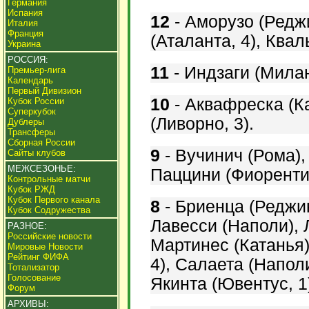
Германия
Испания
12
-
Аморузо (Реджи
Италия
Франция
(Аталанта, 4), Квал
Украина
РОССИЯ:
11
-
Индзаги (Милан
Премьер-лига
Календарь
Первый Дивизион
10
-
Аквафреска (Ка
Кубок России
Суперкубок
(Ливорно, 3).
Дублеры
Трансферы
Сборная России
9
-
Вучинич (Рома)
Сайты клубов
МЕЖСЕЗОНЬЕ:
Паццини (Фиоренти
Контрольные матчи
Кубок РЖД
Кубок Первого канала
8
-
Бриенца (Реджи
Кубок Содружества
Лавесси (Наполи), 
РАЗНОЕ:
Российские новости
Мартинес (Катанья
Мировые Новости
Рейтинг ФИФА
4), Салаета (Напол
Тотализатор
Голосование
Якинта (Ювентус, 1
Форум
АРХИВЫ: