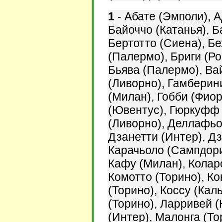
1
- Абате (Эмполи), 
Байоччо (Катанья), Б
Бертотто (Сиена), Б
(Палермо), Бриги (Ро
Бьява (Палермо), Вай
(Ливорно), Гамберини
(Милан), Гобби (Фиор
(Ювентус), Гюркуфф 
(Ливорно), Деллафьо
Дзанетти (Интер), Дз
Карачьоло (Сампдори
Кафу (Милан), Коларо
Комотто (Торино), Ко
(Торино), Коссу (Кал
(Торино), Ларривей 
(Интер), Малонга (Т