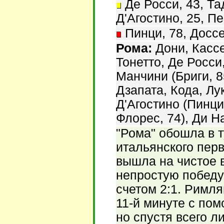
Де Росси, 43, Тад
Д'Агостино, 25, Пе
Пинци, 78, Доссе
Рома:
Дони, Кассе
Тонетто, Де Росси
Манчини (Бриги, 8
Дзапата, Кода, Лу
Д'Агостино (Пинци
Флорес, 74), Ди Н
"Рома" обошла в 
итальянского пер
вышла на чистое 
непростую победу
счетом 2:1. Римля
11-й минуте с по
но спустя всего 