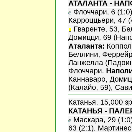
АТАЛАНТА - НАПО
Флоччари, 6 (1:0)
Карроццьери, 47 (4
Гваренте, 53, Бел
Домицци, 69 (Напо
Аталанта:
Коппола
Беллини, Феррейра
Ланжелла (Падоин,
Флоччари.
Наполи
Каннаваро, Домицц
(Калайо, 59), Сави
Катанья. 15,000 з
КАТАНЬЯ - ПАЛЕР
Маскара, 29 (1:0)
63 (2:1). Мартинес,