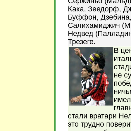
Сержиньо (Мальдин
Кака, Зеедорф, Д
Буффон, Дзебина,
Салихамиджич (Ма
Недвед (Палладино
Трезеге.
В це
итал
стад
не с
побе
ничь
имел
глав
стали вратари Не
это трудно повери