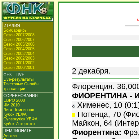
ИТАЛИЯ:
Бомбардиры
Сезон 2007/2008
Сезон 2006/2007
Сезон 2005/2006
Сезон 2004/2005
Сезон 2003/2004
Сезон 2002/2003
Сезон 2001/2002
Сезон 2000/2001
2 декабря.
ФНК - LIVE:
Live-результаты
Текстовые Онлайн
Флоренция. 36,000
трансляции
ФИОРЕНТИНА - ИН
СОРЕВНОВАНИЯ:
ЕВРО 2008
Хименес, 10 (0:1).
ЧМ 2010
Лига Чемпионов
Потенца, 70 (Фио
Кубок УЕФА
Суперкубок УЕФА
Майкон, 64 (Интер
Кубок Интертото
Фиорентина:
Фрэ,
ЧЕМПИОНАТЫ:
Англия