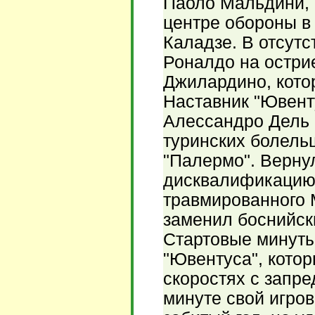
Паоло Мальдини, 
центре обороны в
Каладзе. В отсутс
Роналдо на остри
Джилардино, кото
Наставник "Ювент
Алессандро Дель П
туринских болель
"Палермо". Верну
дисквалификацию
травмированного 
заменил боснийск
Стартовые минут
"Ювентуса", кото
скоростях с запр
минуте свой игров