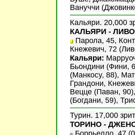
Вануччи (Джовинко
Кальяри. 20,000 з
КАЛЬЯРИ - ЛИВОР
Парола, 45, Конт
Кнежевич, 72 (Лив
Кальяри:
Марруочч
Бьондини (Фини, 6
(Манкосу, 88), Ма
Грандони, Кнежеви
Вецце (Паван, 90)
(Богдани, 59), Три
Турин. 17,000 зри
ТОРИНО - ДЖЕНОА
Боррьелло, 47 (0: