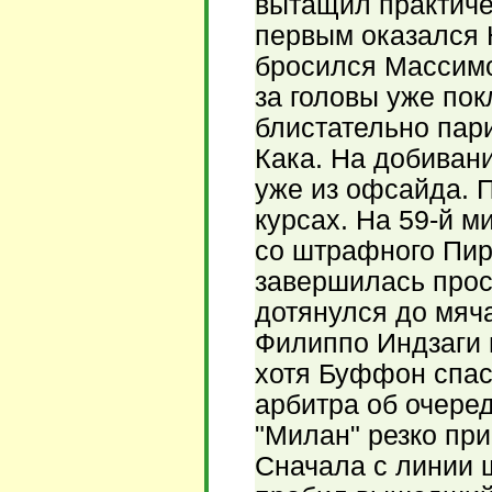
вытащил практиче
первым оказался 
бросился Массимо
за головы уже по
блистательно пар
Кака. На добивани
уже из офсайда. П
курсах. На 59-й 
со штрафного Пир
завершилась прос
дотянулся до мяч
Филиппо Индзаги 
хотя Буффон спас
арбитра об очере
"Милан" резко пр
Сначала с линии 