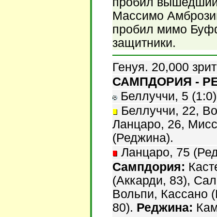
пробил вышедший 
Массимо Амброзин
пробил мимо Буфф
защитники.
Генуя. 20,000 зри
САМПДОРИЯ - РЕ
Беллуччи, 5 (1:0)
Беллуччи, 22, Во
Ланцаро, 26, Мисс
(Реджина).
Ланцаро, 75 (Ре
Сампдория:
Каст
(Аккарди, 83), Са
Вольпи, Кассано (
80).
Реджина:
Кам