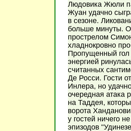
Людовика Жюли па
Жуан удачно сыгр
в сезоне. Ликова
больше минуты. О
прострелом Симон
хладнокровно про
Пропущенный гол 
энергией ринулась
считанных сантим
Де Росси. Гости 
Инлера, но удачно
очередная атака 
на Таддея, которы
ворота Ханданови
у гостей ничего н
эпизодов "Удинез