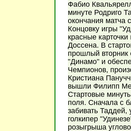
Фабио Квальярелла
минуте Родриго Т
окончания матча с
Концовку игры "Уд
красные карточки
Доссена. В старто
прошлый вторник 
"Динамо" и обеспе
Чемпионов, произ
Кристиана Панучч
вышли Филипп Ме
Стартовые минуты
поля. Сначала с 
забивать Таддей,
голкипер "Удинез
розыгрыша углово