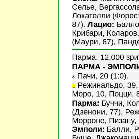
Селье, Вергассола
Локателли (Форест
87).
Лацио:
Баллот
Крибари, Коларов
(Маури, 67), Панде
Парма. 12,000 зри
ПАРМА - ЭМПОЛИ 
Пачи, 20 (1:0).
Режинальдо, 39, 
Моро, 10, Поцци, 
Парма:
Буччи, Кол
(Дзенони, 77), Ре
Морроне, Пизану,
Эмполи:
Балли, Ра
Буше, Джакомацци 