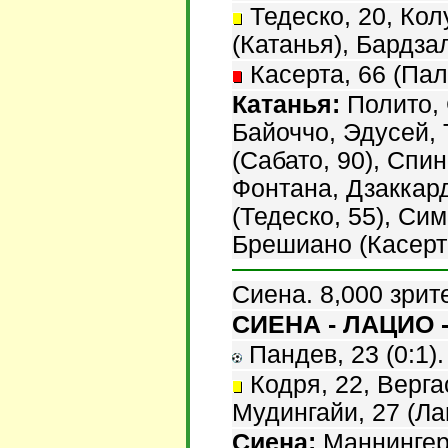
Тедеско, 20, Кол
(Катанья), Бардза
Касерта, 66 (Пал
Катанья:
Полито, 
Байоччо, Эдусей, 
(Сабато, 90), Спин
Фонтана, Дзаккард
(Тедеско, 55), Си
Брешиано (Касерта
Сиена. 8,000 зрит
СИЕНА - ЛАЦИО -
Пандев, 23 (0:1).
Кодря, 22, Верга
Мудингайи, 27 (Ла
Сиена:
Маннингер,