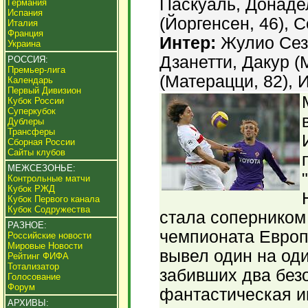
Паскуаль, Донадел
Германия
Испания
(Йоргенсен, 46), 
Италия
Франция
Интер:
Жулио Сеза
Украина
Дзанетти, Дакур (
РОССИЯ:
Премьер-лига
(Матерацци, 82), 
Календарь
Первый Дивизион
Кубок России
Суперкубок
Дублеры
Трансферы
Сборная России
Сайты клубов
МЕЖСЕЗОНЬЕ:
Контрольные матчи
Кубок РЖД
Кубок Первого канала
Кубок Содружества
стала соперником
РАЗНОЕ:
чемпионата Европ
Российские новости
Мировые Новости
вывел один на од
Рейтинг ФИФА
Тотализатор
забивших два без
Голосование
Форум
фантастическая и
АРХИВЫ: