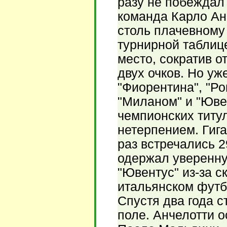
разу не побеждал
команда Карло Ан
столь плачевному 
турнирной таблице
место, сократив о
двух очков. Но уж
"Фиорентина", "Ро
"Миланом" и "Юве
чемпионских титу
нетерпением. Гиг
раз встречались 2
одержал уверенну
"Ювентус" из-за с
итальянском футб
Спустя два года с
поле. Анчелотти 