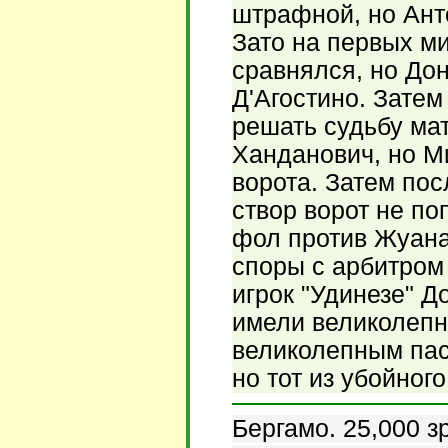
штрафной, но Ант
Зато на первых ми
сравнялся, но До
Д'Агостино. Зате
решать судьбу ма
Ханданович, но М
ворота. Затем пос
створ ворот не по
фол против Жуана
споры с арбитром
игрок "Удинезе" Д
имели великолепн
великолепным пас
но тот из убойног
Бергамо. 25,000 з