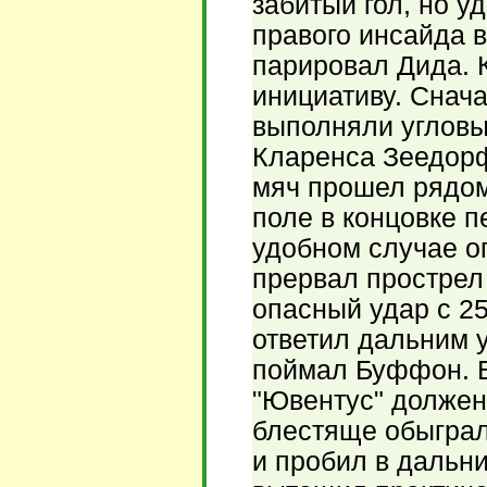
забитый гол, но у
правого инсайда 
парировал Дида. 
инициативу. Снач
выполняли угловы
Кларенса Зеедорф
мяч прошел рядом
поле в концовке п
удобном случае о
прервал прострел
опасный удар с 2
ответил дальним 
поймал Буффон. Е
"Ювентус" должен
блестяще обыграл
и пробил в дальни