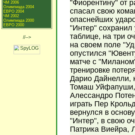
"Фиорентину" от 
ЧМ 2006
Олимпиада 2004
спасал свою кома
ЕВРО 2004
ЧМ 2002
опаснейших ударо
Олимпиада 2000
ЕВРО 2000
"Интер" сохранил
таблице, на три о
//-->
на своем поле "Уд
опустился "Ювент
матче с "Миланом
тренировке потер
Дарио Дайнелли, 
Томаш Уйфапуши,
Алессандро Потен
играть Пер Крольд
вернулся в основ
"Интер", в свою 
Патрика Виейра, 