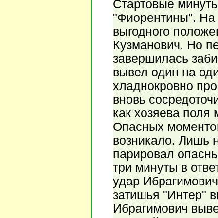
Стартовые минуты
"Фиорентины". На
выгодного положе
Кузманович. Но п
завершилась заби
вывел один на од
хладнокровно про
вновь сосредоточи
как хозяева поля 
Опасных моментов
возникало. Лишь н
парировал опасны
три минуты в отве
удар Ибрагимович
затишья "Интер" в
Ибрагимович выве