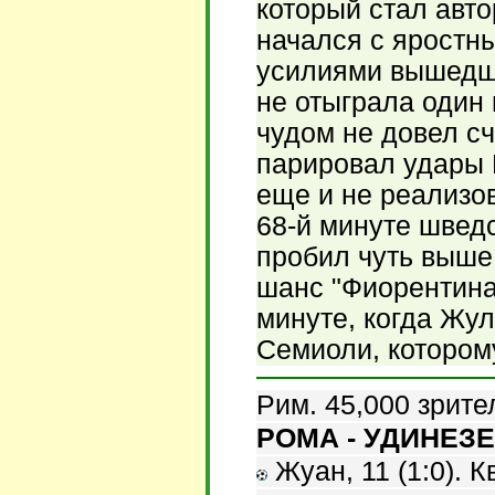
который стал авто
начался с яростны
усилиями вышедше
не отыграла один
чудом не довел с
парировал удары 
еще и не реализов
68-й минуте швед
пробил чуть выше
шанс "Фиорентина
минуте, когда Жул
Семиоли, котором
Рим. 45,000 зрите
РОМА - УДИНЕЗЕ 
Жуан, 11 (1:0). К