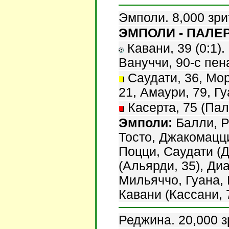
Эмполи. 8,000 зри
ЭМПОЛИ - ПАЛЕР
Кавани, 39 (0:1). 
Вануччи, 90-с пена
Саудати, 36, Мор
21, Амаури, 79, Гу
Касерта, 75 (Пал
Эмполи:
Балли, Ра
Тосто, Джакомацци
Поцци, Саудати (Д
(Альярди, 35), Ди
Мильяччо, Гуана, 
Кавани (Кассани, 
Реджина. 20,000 з