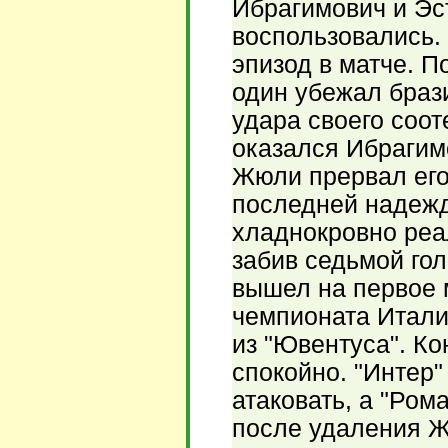
Ибрагимович и Эс
воспользовались.
эпизод в матче. П
один убежал браз
удара своего соо
оказался Ибрагимо
Жюли прервал его 
последней надежд
хладнокровно реа
забив седьмой го
вышел на первое 
чемпионата Итали
из "Ювентуса". К
спокойно. "Интер
атаковать, а "Ром
после удаления Ж