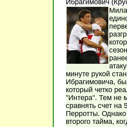
Ибрагимович (Крус
Мила
един
перв
разгр
кото
сезо
ране
атак
минуте рукой ста
Ибрагимовича, был
который четко ре
"Интера". Тем не
сравнять счет на 
Перротты. Однако
второго тайма, ко