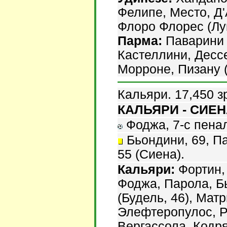
Фелипе, Место, Д'
Флоро Флорес (Лук
Парма:
Паварини (
Кастеллини, Дессе
Морроне, Пизану 
Кальяри. 17,450 з
КАЛЬЯРИ - СИЕНА
Фоджа, 7-с пеналь
Бьондини, 69, Па
55 (Сиена).
Кальяри:
Фортин, 
Фоджа, Парола, Бь
(Будель, 46), Мат
Элефтеропулос, Р
Вергассола, Кодря