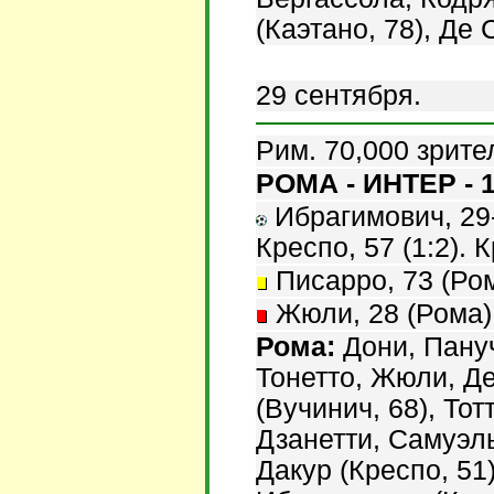
(Каэтано, 78), Де 
29 сентября.
Рим. 70,000 зрите
РОМА - ИНТЕР - 1
Ибрагимович, 29-с
Креспо, 57 (1:2). К
Писарро, 73 (Ром
Жюли, 28 (Рома)
Рома:
Дони, Пануч
Тонетто, Жюли, Д
(Вучинич, 68), Тот
Дзанетти, Самуэль
Дакур (Креспо, 51