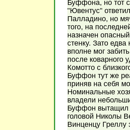
Буффона, но тот с
"Ювентус" ответ
Палладино, но мя
того, на последне
назначен опасный
стенку. Зато едва
вполне мог забит
после коварного 
Комотто с близког
Буффон тут же ре
приняв на себя м
Номинальные хозя
владели небольши
Буффон вытащил м
головой Николы В
Винценцу Греллу 