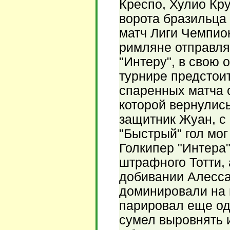
Креспо, Хулио Кр
ворота бразильца
матч Лиги Чемпио
римляне отправля
"Интеру", в свою 
турнире предстоит
спаренных матча с
которой вернулись
защитник Жуан, с 
"Быстрый" гол мог
Голкипер "Интера
штрафного Тотти, 
добивании Алесс
доминировали на 
парировал еще од
сумел выровнять и