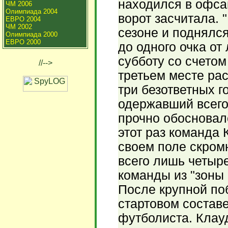
находился в офса
ЧМ 2006
Олимпиада 2004
ворот засчитала. 
ЕВРО 2004
ЧМ 2002
сезоне и поднялся
Олимпиада 2000
ЕВРО 2000
до одного очка от
субботу со счетом
//-->
третьем месте ра
три безответных г
одержавший всего
прочно обосновал
этот раз команда 
своем поле скром
всего лишь четыре
команды из "зоны 
После крупной поб
стартовом состав
футболиста. Клау