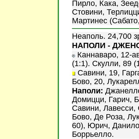
Пирло, Кака, Зее
Стовини, Терлицци
Мартинес (Сабато,
Неаполь. 24,700 з
НАПОЛИ - ДЖЕНОА
Каннаваро, 12-ав
(1:1). Скулли, 89 (1
Савини, 19, Гарга
Бово, 20, Лукарел
Наполи:
Джанелло,
Домицци, Гарич, Б
Савини, Лавесси, 
Бово, Де Роза, Лу
60), Юрич, Данило
Боррьелло.