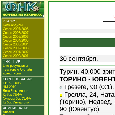
ИТАЛИЯ:
Бомбардиры
Сезон 2007/2008
Сезон 2006/2007
Сезон 2005/2006
Сезон 2004/2005
Сезон 2003/2004
Сезон 2002/2003
Сезон 2001/2002
Сезон 2000/2001
30 сентября.
ФНК - LIVE:
Live-результаты
Текстовые Онлайн
Турин. 40,000 зри
трансляции
ТОРИНО - ЮВЕНТУ
СОРЕВНОВАНИЯ:
ЕВРО 2008
Трезеге, 90 (0:1).
ЧМ 2010
Лига Чемпионов
Грелла, 24, Ната
Кубок УЕФА
Суперкубок УЕФА
(Торино), Недвед, 
Кубок Интертото
90 (Ювентус).
ЧЕМПИОНАТЫ:
Англия