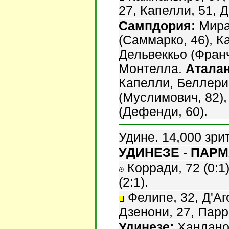
27, Капелли, 51, Д
Сампдория:
Миран
(Саммарко, 46), К
Дельвеккьо (Франч
Монтелла.
Аталан
Капелли, Беллери
(Муслимович, 82)
(Дефенди, 60).
Удине. 14,000 зри
УДИНЕЗЕ - ПАРМА
Корради, 72 (0:1)
(2:1).
Фелипе, 32, Д'Аго
Дзенони, 27, Парр
Удинезе:
Ханданов