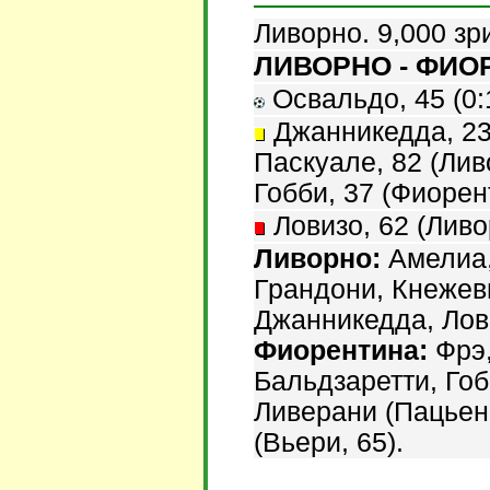
Ливорно. 9,000 зр
ЛИВОРНО - ФИОР
Освальдо, 45 (0:1
Джанникедда, 23,
Паскуале, 82 (Лив
Гобби, 37 (Фиорен
Ловизо, 62 (Ливо
Ливорно:
Амелиа,
Грандони, Кнежеви
Джанникедда, Лови
Фиорентина:
Фрэ,
Бальдзаретти, Гоб
Ливерани (Пацьен
(Вьери, 65).