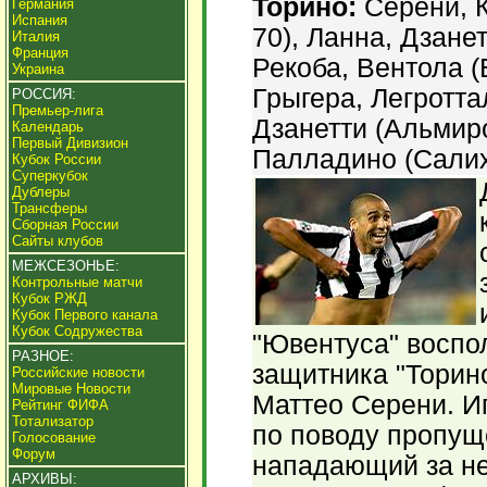
Торино:
Серени, К
Германия
Испания
70), Ланна, Дзанет
Италия
Франция
Рекоба, Вентола (
Украина
Грыгера, Легротта
РОССИЯ:
Премьер-лига
Дзанетти (Альмиро
Календарь
Первый Дивизион
Палладино (Салих
Кубок России
Суперкубок
Дублеры
Трансферы
Сборная России
Сайты клубов
МЕЖСЕЗОНЬЕ:
Контрольные матчи
Кубок РЖД
Кубок Первого канала
Кубок Содружества
"Ювентуса" воспо
РАЗНОЕ:
защитника "Торино
Российские новости
Мировые Новости
Маттео Серени. И
Рейтинг ФИФА
Тотализатор
по поводу пропуще
Голосование
Форум
нападающий за не
АРХИВЫ: