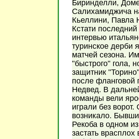
Биринделли, Доме
Салихамиджича н
Кьеллини, Павла 
Кстати последний
интервью итальян
туринское дерби 
матчей сезона. И
"быстрого" гола, 
защитник "Торино
после фланговой 
Недвед. В дальне
команды вели яро
играли без ворот.
возникало. Бывши
Рекоба в одном и
застать врасплох