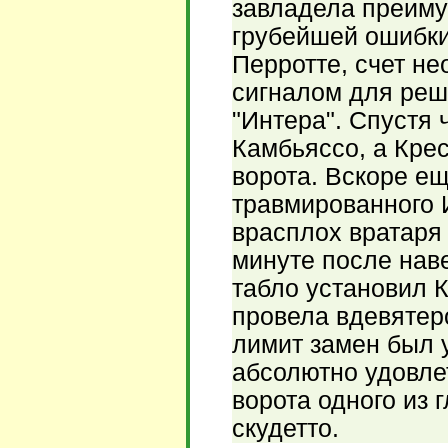
завладела преиму
грубейшей ошибки
Перротте, счет не
сигналом для реш
"Интера". Спустя
Камбьяссо, а Крес
ворота. Вскоре е
травмированного 
врасплох вратаря "
минуте после нав
табло установил К
провела вдевятеро
лимит замен был 
абсолютно удовле
ворота одного из 
скудетто.