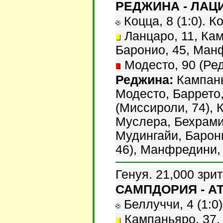
РЕДЖИНА - ЛАЦИО
Коцца, 8 (1:0). Ко
Ланцаро, 11, Кам
Баронио, 45, Манф
Модесто, 90 (Ре
Реджина:
Кампань
Модесто, Баррето
(Миссироли, 74), 
Муслера, Бехрами
Мудингайи, Барон
46), Манфредини, 
Генуя. 21,000 зри
САМПДОРИЯ - АТ
Беллуччи, 4 (1:0)
Кампаньяро, 37, 