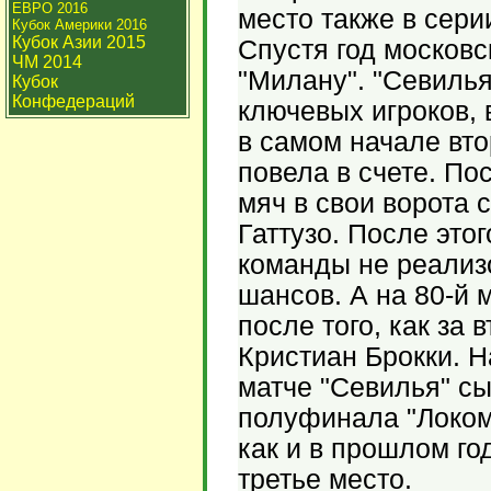
ЕВРО 2016
место также в сери
Кубок Америки 2016
Кубок Азии 2015
Спустя год московс
ЧМ 2014
"Милану". "Севилья
Кубок
Конфедераций
ключевых игроков, 
в самом начале вт
повела в счете. П
мяч в свои ворота
Гаттузо. После это
команды не реализ
шансов. А на 80-й 
после того, как за
Кристиан Брокки. Н
матче "Севилья" сы
полуфинала "Локомо
как и в прошлом го
третье место.