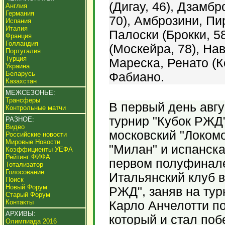
(Дигау, 46), Дзамбр
Англия
Германия
70), Амброзини, Пи
Испания
Италия
Палоски (Брокки, 5
Франция
Голландия
(Москейра, 78), Нав
Португалия
Турция
Мареска, Ренато (К
Украина
Беларусь
Фабиано.
Казахстан
МЕЖСЕЗОНЬЕ:
Трансферы
В первый день авг
Контрольные матчи
турнир "Кубок РЖД"
РАЗНОЕ:
Видео
московский "Локомо
Российские новости
Мировые Новости
"Милан" и испанска
Коэффициенты УЕФА
Рейтинг ФИФА
первом полуфинале
Тотализатор
Голосование
Итальянский клуб в
Поиск
Новый Форум
РЖД", заняв на тур
Старый Форум
Контакты
Карло Анчелотти п
АРХИВЫ:
который и стал поб
Олимпиада 2016