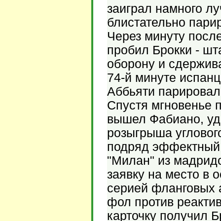
заиграл намного лу
блистательно пари
Через минуту посл
пробил Брокки - шт
оборону и сдержива
74-й минуте испанц
Аббьяти парировал
Спустя мгновенье 
вышел Фабиано, уда
розыгрыша угловог
подряд эффектный 
"Милан" из мадридс
заявку на место в 
серией фланговых а
фол против реакти
карточку получил Б