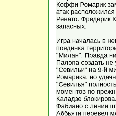
Коффи Ромарик зам
атак расположился
Ренато. Фредерик 
запасных.
Игра началась в не
поединка террито
"Милан". Правда ни
Палопа создать не 
"Севильи" на 9-й 
Ромарика, но удач
"Севилья" полност
моментов по прежн
Каладзе блокирова
Фабиано с линии ш
Аббьяти перевел мя