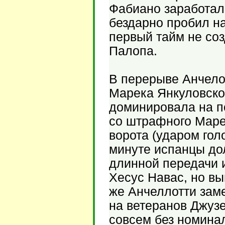
Фабиано заработал
бездарно пробил на
первый тайм не соз
Палопа.
В перерыве Анчело
Марека Янкуловско
доминировала на по
со штрафного Марес
ворота (ударом гол
минуте испанцы до
длинной передачи 
Хесус Навас, но вы
же Анчеллотти зам
на ветеранов Джуз
совсем без номина