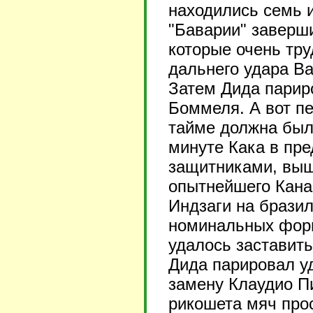
находились семь 
"Баварии" заверш
которые очень тру
дальнего удара В
Затем Дида париро
Боммеля. А вот пе
тайме должна был
минуте Кака в пр
защитниками, выше
опытнейшего Кана
Индзаги на бразил
номинальных форв
удалось заставит
Дида парировал у
замену Клаудио П
рикошета мяч прос