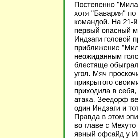
Постепенно "Милан
хотя "Бавария" по
командой. На 21-й
первый опасный мо
Индзаги головой 
приближение "Мил
неожиданным голо
блестяще обыграл
угол. Мяч проско
прикрытого своими
приходила в себя,
атака. Зеедорф в
один Индзаги и то
Правда в этом эпи
во главе с Мехуто
явный офсайд у Ин