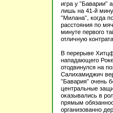
игра у "Баварии" 
лишь на 41-й мин
"Милана", когда п
расстояния по мяч
минуте первого та
отличную контрата
В перерыве Хитцф
нападающего Роке 
отодвинулся на по
Салихамиджич вер
"Бавария" очень 
центральные защи
оказывались в ро
прямым обязаннос
организованно дер