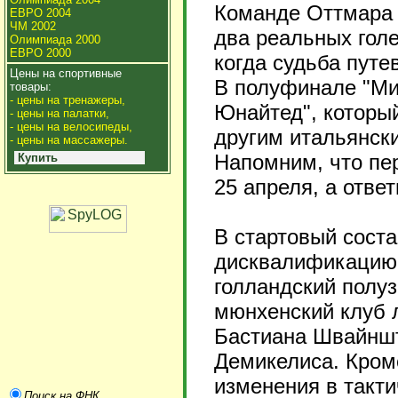
Команде Оттмара 
ЕВРО 2004
ЧМ 2002
два реальных голе
Олимпиада 2000
ЕВРО 2000
когда судьба пут
Цены на спортивные
В полуфинале "Ми
товары:
- цены на тренажеры,
Юнайтед", которы
- цены на палатки,
- цены на велосипеды,
другим итальянски
- цены на массажеры.
Напомним, что пе
Купить
25 апреля, а ответ
В стартовый сост
дисквалификацию 
голландский полу
мюнхенский клуб 
Бастиана Швайншт
Демикелиса. Кром
изменения в такти
Поиск на ФНК