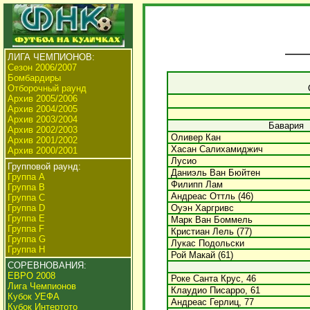
ЛИГА ЧЕМПИОНОВ:
Сезон 2006/2007
Бомбардиры
Отборочный раунд
Архив 2005/2006
Архив 2004/2005
Архив 2003/2004
Бавария
Архив 2002/2003
Оливер Кан
Архив 2001/2002
Хасан Салихамиджич
Архив 2000/2001
Лусио
Групповой раунд:
Даниэль Ван Бюйтен
Группа А
Филипп Лам
Группа В
Андреас Оттль (46)
Группа C
Группа D
Оуэн Харгривс
Группа E
Марк Ван Боммель
Группа F
Кристиан Лель (77)
Группа G
Лукас Подольски
Группа H
Рой Макай (61)
СОРЕВНОВАНИЯ:
ЕВРО 2008
Роке Санта Крус, 46
Лига Чемпионов
Клаудио Писарро, 61
Кубок УЕФА
Андреас Герлиц, 77
Кубок Интертото