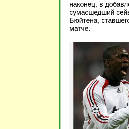
наконец, в добав
сумасшедший сейв
Бюйтена, ставшег
матче.