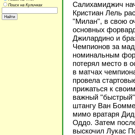
Салихамиджич нача
Поиск на Куличках
Кристиан Лель ра
"Милан", в свою о
основных форвард
Джилардино и браз
Чемпионов за мад
номинальным форв
потерял место в о
в матчах чемпион
провела стартовы
прижаться к свои
важный "быстрый"
штангу Ван Бомме
мимо вратаря Дид
Оддо. Затем посл
выскочил Лукас По