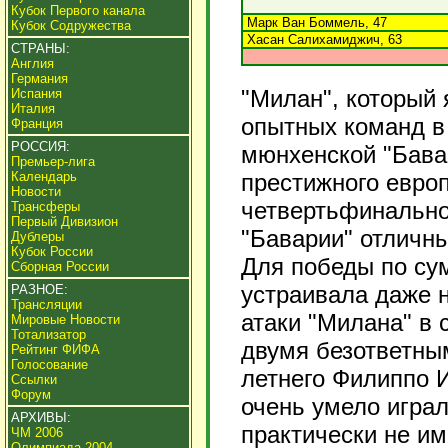
Кубок Первого канала
Марк Ван Боммель, 47
Кубок Содружества
Хасан Салихамиджич, 63
СТРАНЫ:
Англия
Германия
"Милан", который 
Испания
Италия
опытных команд в
Франция
РОССИЯ:
мюнхенской "Бава
Премьер-лига
Календарь
престижного европ
Новости
четвертьфинальног
Трансферы
Первый Дивизион
"Баварии" отличн
Дублеры
Кубок России
Для победы по су
Сборная России
устраивала даже н
РАЗНОЕ:
Трансляции
атаки "Милана" в 
Мировые Новости
Тотализатор
двумя безответны
Рейтинг ФИФА
Голосование
летнего Филиппо 
Ссылки
Форум
очень умело играл
АРХИВЫ:
практически не и
ЧМ 2006
Олимпиада 2004