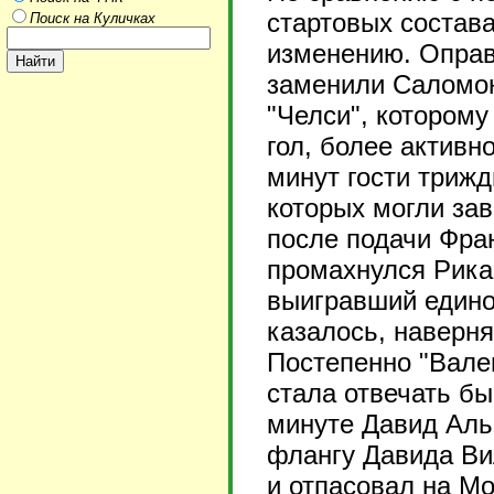
стартовых состав
Поиск на Куличках
изменению. Оправ
заменили Саломон
"Челси", которому
гол, более активн
минут гости трижд
которых могли за
после подачи Фра
промахнулся Рика
выигравший едино
казалось, наверня
Постепенно "Вален
стала отвечать б
минуте Давид Аль
флангу Давида Ви
и отпасовал на М