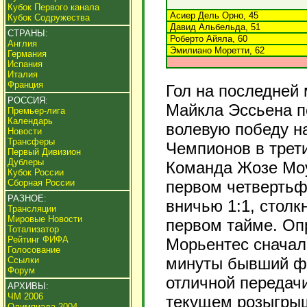
Кубок Первого канала
Асиер Дель Орно, 45
Кубок Содружества
Давид Альбельда, 51
СТРАНЫ:
Роберто Айяла, 60
Англия
Эмилиано Моретти, 62
Германия
Испания
Италия
Франция
Гол на последней
РОССИЯ:
Майкла Эссьена п
Премьер-лига
Календарь
волевую победу н
Новости
Трансферы
Чемпионов в трети
Первый Дивизион
Дублеры
Команда Жозе Моу
Кубок России
Сборная России
первом четвертьф
РАЗНОЕ:
вничью 1:1, стол
Трансляции
Мировые Новости
первом тайме. Оп
Тотализатор
Рейтинг ФИФА
Морьентес сначала
Голосование
минуты бывший фо
Ссылки
Форум
отличной передачи
АРХИВЫ:
ЧМ 2006
текущем розыгрыш
Олимпиада 2004