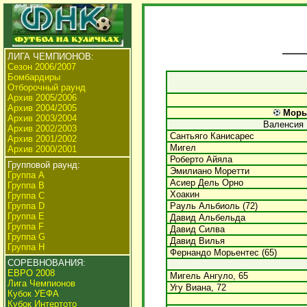
ЛИГА ЧЕМПИОНОВ:
Сезон 2006/2007
Бомбардиры
Отборочный раунд
Архив 2005/2006
Архив 2004/2005
Морье
Архив 2003/2004
Валенсия
Архив 2002/2003
Сантьяго Канисарес
Архив 2001/2002
Мигел
Архив 2000/2001
Роберто Айяла
Групповой раунд:
Эмилиано Моретти
Группа А
Асиер Дель Орно
Группа В
Хоакин
Группа C
Группа D
Рауль Альбиоль (72)
Группа E
Давид Альбельда
Группа F
Давид Силва
Группа G
Давид Вилья
Группа H
Фернандо Морьентес (65)
СОРЕВНОВАНИЯ:
ЕВРО 2008
Мигель Ангуло, 65
Лига Чемпионов
Угу Виана, 72
Кубок УЕФА
Кубок Интертото