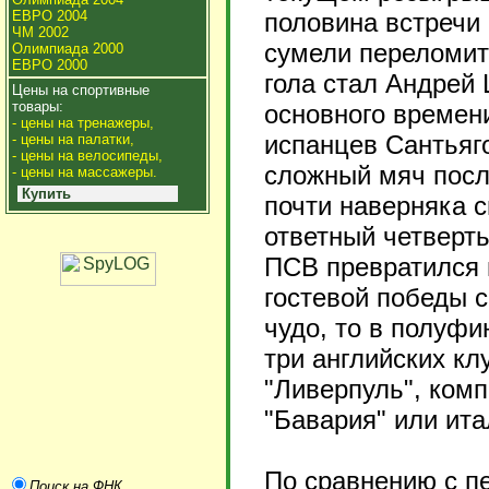
ЕВРО 2004
половина встречи
ЧМ 2002
сумели переломит
Олимпиада 2000
ЕВРО 2000
гола стал Андрей 
Цены на спортивные
товары:
основного времен
- цены на тренажеры,
испанцев Сантьяг
- цены на палатки,
- цены на велосипеды,
сложный мяч посл
- цены на массажеры.
Купить
почти наверняка с
ответный четверт
ПСВ превратился 
гостевой победы с
чудо, то в полуфи
три английских кл
"Ливерпуль", ком
"Бавария" или ита
По сравнению с п
Поиск на ФНК