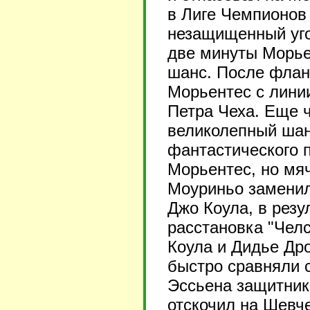
в Лиге Чемпионов
незащищенный угол
две минуты Морье
шанс. После флан
Морьентес с линии
Петра Чеха. Еще 
великолепный шанс
фантастического 
Морьентес, но мя
Моуриньо заменил
Джо Коула, в резу
расстановка "Челс
Коула и Дидье Дро
быстро сравняли с
Эссьена защитник
отскочил на Шевче