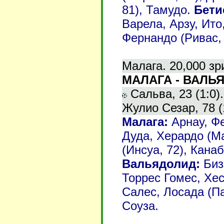
81), Тамудо.
Бети
Варела, Арзу, Ито
Фернандо (Ривас, 
Малага. 20,000 зр
МАЛАГА - ВАЛЬЯ
Сальва, 23 (1:0). 
Жулио Сезар, 78 (1
Малага:
Арнау, Фе
Дуда, Херардо (Ма
(Инсуа, 72), Кана
Вальядолид:
Биз
Торрес Гомес, Хес
Салес, Лосада (Па
Соуза.