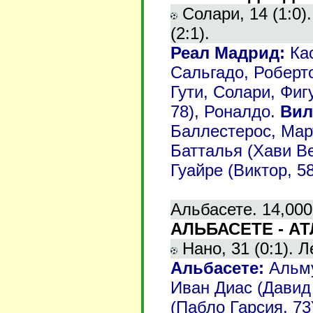
Солари, 14 (1:0).
(2:1).
Реал Мадрид:
Кас
Сальгадо, Роберто
Гути, Солари, Фиг
78), Роналдо.
Вил
Баллестерос, Мар
Батталья (Хави Ве
Гуайре (Виктор, 5
Альбасете. 14,000
АЛЬБАСЕТЕ - АТЛ
Нано, 31 (0:1). Ле
Альбасете:
Альму
Иван Диас (Давид 
(Пабло Гарсия, 73