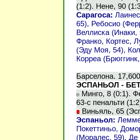
(1:2). Нене, 90 (1:3
Сарагоса:
Лаинес,
65), Ребосио (Фер
Веллиска (Инаки, 
Франко, Кортес, 
(Эду Моя, 54), Ко
Корреа (Брюггинк,
Барселона. 17,600
ЭСПАНЬОЛ - БЕТИ
Минго, 8 (0:1). Ф
63-с пенальти (1:2
Виньяль, 65 (Эс
Эспаньол:
Леммен
Покеттиньо, Домо
(Моралес, 59), Де