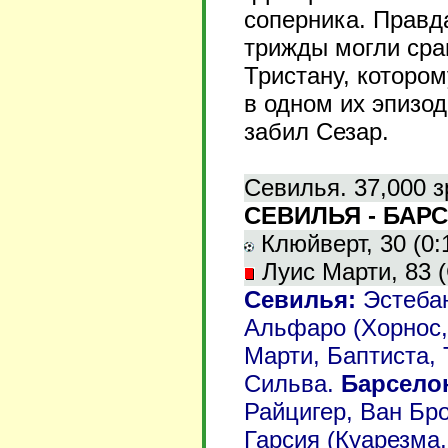
соперника. Правда
трижды могли сра
Тристану, котором
в одном их эпизо
забил Сезар.
Севилья. 37,000 з
СЕВИЛЬЯ - БАРС
Клюйверт, 30 (0:1
Луис Марти, 83 (
Севилья:
Эстебан
Альфаро (Хорнос, 
Марти, Баптиста, 
Сильва.
Барсело
Райцигер, Ван Бро
Гарсия (Куарезма,