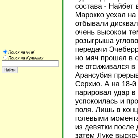
состава - Найбет
Марокко уехал на
отбывали дисквал
очень высоком те
розыгрыша углово
передачи Эчеберр
Поиск на ФНК
но мяч прошел в с
Поиск на Куличках
не отсиживался в 
Арансубия прерыв
Серхио. А на 18-
парировал удар в
успокоилась и пр
поля. Лишь в кон
голевыми момент
из девятки после 
затем Луке выскоч