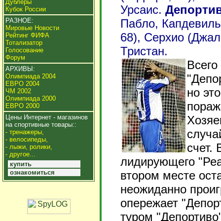
Дублеры
Урсаис.
Депортив
Кубок России
Пабло, Капдевиль
РАЗНОЕ:
Мировые Новости
68), Серхио (Джал
Рейтинг ФИФА
Тотализатор
Тристан.
Голосование
Форум
Всего
АРХИВЫ:
"Депор
Олимпиада 2004
ЕВРО 2004
но эт
ЧМ 2002
Олимпиада 2000
пораж
ЕВРО 2000
Хозяе
Цены Интернет - магазинов
на спортивные товары::
случа
- тренажеры,
- велосипеды,
счет. 
- лыжи, ролики,
- другое...
лидирующего "Реа
купить
втором месте оста
ознакомиться
неожиданно проиг
опережает "Депорт
туром "Депортиво