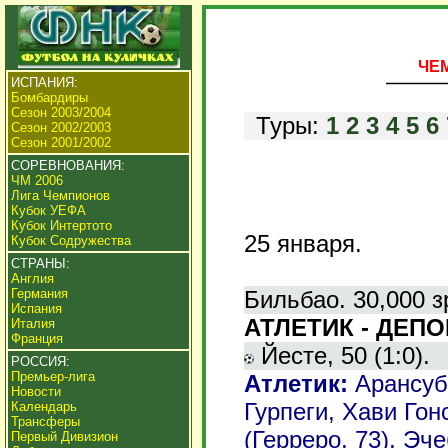
ЧЕМ
ИСПАНИЯ:
Бомбардиры
Сезон 2003/2004
Туры:
1
2
3
4
5
6
Сезон 2002/2003
Сезон 2001/2002
СОРЕВНОВАНИЯ:
ЧМ 2006
Лига Чемпионов
Кубок УЕФА
Кубок Интертото
25 января.
Кубок Содружества
СТРАНЫ:
Англия
Бильбао. 30,000 з
Германия
Испания
АТЛЕТИК - ДЕПОР
Италия
Франция
Йесте, 50 (1:0).
РОССИЯ:
Премьер-лига
Атлетик:
Арансуби
Новости
Гурпеги, Хави Гон
Календарь
Трансферы
(Герреро, 73), Эче
Первый Дивизион