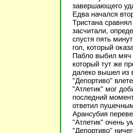
завершающего уда
Едва начался вто
Тристана сравнял 
засчитали, опред
спустя пять минут
гол, который ока
Пабло выбил мяч 
который тут же п
далеко вышел из в
"Депортиво" влете
"Атлетик" мог доб
последний момент
ответил пушечным
Арансубия переве
"Атлетик" очень у
"Депортиво" ничег