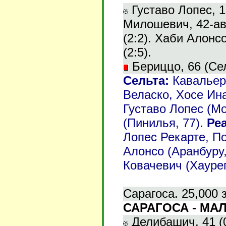
Густаво Лопес, 1 
Милошевич, 42-авт
(2:2). Хаби Алонсо,
(2:5).
Бериццо, 66 (Сел
Сельта:
Кавальеро
Веласко, Хосе Ина
Густаво Лопес (М
(Пинилья, 77).
Ре
Лопес Рекарте, П
Алонсо (Аранбуру,
Ковачевич (Хаурег
Сарагоса. 25,000 
САРАГОСА - МАЛ
Делибашич, 41 (0: