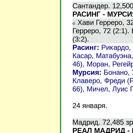
Сантандер. 12,500
РАСИНГ - МУРСИЯ
Хави Герреро, 32 
Герреро, 72 (2:1).
(3:2).
Расинг:
Рикардо, 
Касар, Матабуэна,
46), Моран, Регей
Мурсия:
Бонано, 
Клаверо, Фреди (Р
66), Мичел, Луис 
24 января.
Мадрид. 72,485 зр
РЕАЛ МАДРИД - 