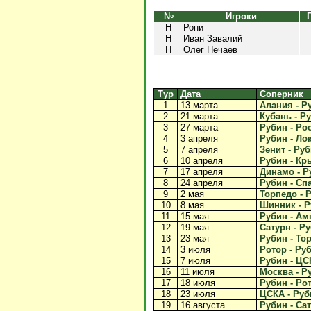
№
Игроки
Н
Рони
Н
Иван Завалий
Н
Олег Нечаев
Тур
Дата
Соперник
1
13 марта
Алания - Ру
2
21 марта
Кубань - Ру
3
27 марта
Рубин - Рос
4
3 апреля
Рубин - Лок
5
7 апреля
Зенит - Руб
6
10 апреля
Рубин - Кр
7
17 апреля
Динамо - Ру
8
24 апреля
Рубин - Спа
9
2 мая
Торпедо - Р
10
8 мая
Шинник - Ру
11
15 мая
Рубин - Амк
12
19 мая
Сатурн - Ру
13
23 мая
Рубин - Тор
14
3 июля
Ротор - Руб
15
7 июля
Рубин - ЦСК
16
11 июля
Москва - Ру
17
18 июля
Рубин - Рот
18
23 июля
ЦСКА - Руби
19
16 августа
Рубин - Сат