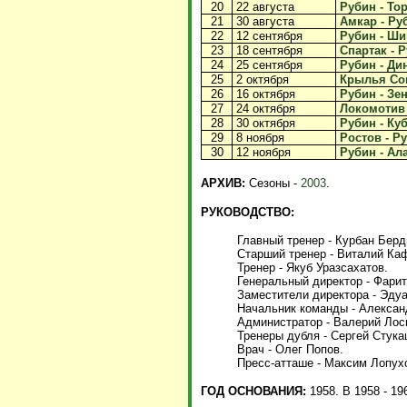
20
22 августа
Рубин - Тор
21
30 августа
Амкар - Руб
22
12 сентября
Рубин - Шин
23
18 сентября
Спартак - Р
24
25 сентября
Рубин - Дин
25
2 октября
Крылья Сов
26
16 октября
Рубин - Зен
27
24 октября
Локомотив -
28
30 октября
Рубин - Куб
29
8 ноября
Ростов - Ру
30
12 ноября
Рубин - Ала
АРХИВ:
Сезоны -
2003
.
РУКОВОДСТВО:
Главный тренер - Курбан Берд
Старший тренер - Виталий Ка
Тренер - Якуб Уразсахатов.
Генеральный директор - Фарит
Заместители директора - Эду
Начальник команды - Алексан
Администратор - Валерий Лос
Тренеры дубля - Сергей Стук
Врач - Олег Попов.
Пресс-атташе - Максим Лопух
ГОД ОСНОВАНИЯ:
1958. В 1958 - 196