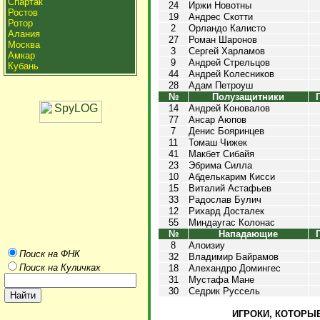
Спартак
24
Иржи Новотны
Ростов
19
Андрес Скотти
Ротор
2
Орландо Калисто
Алания
27
Роман Шаронов
Москва
3
Сергей Харламов
Амкар
9
Андрей Стрельцов
Кубань
44
Андрей Колесников
28
Адам Петроуш
№
Полузащитники
14
Андрей Коновалов
77
Ансар Аюпов
7
Денис Бояринцев
11
Томаш Чижек
41
Макбет Сибайя
23
Эбрима Силла
10
Абделькарим Кисси
15
Виталий Астафьев
33
Радослав Булич
12
Рихард Досталек
55
Миндаугас Колонас
№
Нападающие
8
Алоизиу
Поиск на ФНК
32
Владимир Байрамов
Поиск на Куличках
18
Алехандро Домингес
31
Мустафа Мане
30
Седрик Руссель
ИГРОКИ, КОТОРЫЕ