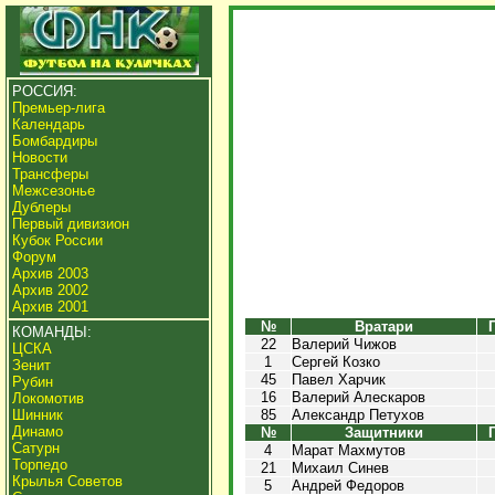
РОССИЯ:
Премьер-лига
Календарь
Бомбардиры
Новости
Трансферы
Межсезонье
Дублеры
Первый дивизион
Кубок России
Форум
Архив 2003
Архив 2002
Архив 2001
№
Вратари
КОМАНДЫ:
22
Валерий Чижов
ЦСКА
1
Сергей Козко
Зенит
45
Павел Харчик
Рубин
16
Валерий Алескаров
Локомотив
Шинник
85
Александр Петухов
Динамо
№
Защитники
Сатурн
4
Марат Махмутов
Торпедо
21
Михаил Синев
Крылья Советов
5
Андрей Федоров