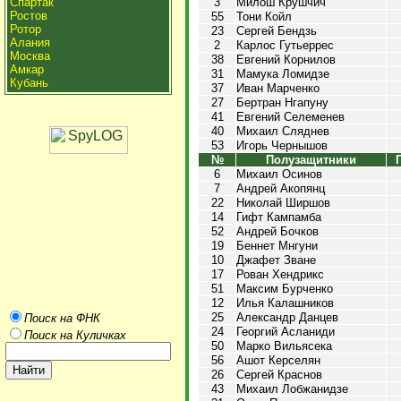
Спартак
3
Милош Крушчич
Ростов
55
Тони Койл
Ротор
23
Сергей Бендзь
Алания
2
Карлос Гутьеррес
Москва
38
Евгений Корнилов
Амкар
31
Мамука Ломидзе
Кубань
37
Иван Марченко
27
Бертран Нгапуну
41
Евгений Селеменев
40
Михаил Сляднев
53
Игорь Чернышов
№
Полузащитники
6
Михаил Осинов
7
Андрей Акопянц
22
Николай Ширшов
14
Гифт Кампамба
52
Андрей Бочков
19
Беннет Мнгуни
10
Джафет Зване
17
Рован Хендрикс
51
Максим Бурченко
12
Илья Калашников
25
Александр Данцев
Поиск на ФНК
24
Георгий Асланиди
Поиск на Куличках
50
Марко Вильясека
56
Ашот Керселян
26
Сергей Краснов
43
Михаил Лобжанидзе