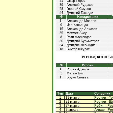
21
Омар Перес
39
Алексей Рудаков
28
Георгий Смуров
44
Дмитрий Таксиди
№
Нападающие
11
Александр Маслов
9
Исо Каньенда
15
Александр Алхазов
35
Мехмет Аксу
8
Рати Алексидзе
36
Дмитрий Бурмистров
34
Дмитрис Леонидис
18
Виктор Шкурат
ИГРОКИ, КОТОРЫЕ
№
Игроки
Н
Роман Адамов
З
Мэтью Бут
П
Бруно Сильва
Тур
Дата
Соперник
1
13 марта
Ростов - То
2
21 марта
Ростов - Ши
3
27 марта
Рубин - Рос
4
3 апреля
Амкар - Рос