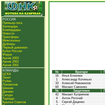
РОССИЯ:
Премьер-лига
Календарь
Бомбардиры
Новости
Трансферы
Межсезонье
Дублеры
Первый дивизион
Кубок России
Форум
Архив 2003
Архив 2002
Архив 2001
КОМАНДЫ:
№
Вратари
ЦСКА
16
Илья Близнюк
Зенит
1
Александр Колинько
Рубин
33
Алексей Новожилов
Локомотив
60
Михаил Савченко
Шинник
№
Защитники
Динамо
42
Михаил Куприянов
Сатурн
4
Антон Рогочий
Торпедо
5
Сергей Даценко
Крылья Советов