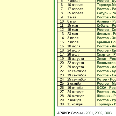
5
7 апреля
Ростов - ЦС
6
10 апреля
Торпедо-Мет
7
17 апреля
Ростов - Ро
8
25 апреля
Сатурн - Ро
9
1 мая
Ростов - Ло
10
8 мая
Алания - Ро
11
15 мая
Кубань - Ро
12
19 мая
Ростов - Сп
13
23 мая
Динамо - Ро
14
3 июля
Ростов - Зе
15
7 июля
Крылья Сов
16
10 июля
Ростов - Ди
18
24 июля
Ростов - К
17
28 июля
Спартак - Р
19
15 августа
Зенит - Рос
20
22 августа
Локомотив -
21
29 августа
Ростов - Ал
22
12 сентября
Ростов - Ку
23
19 сентября
Ростов - Са
24
25 сентября
Ротор - Рос
25
2 октября
Ростов - Мо
26
16 октября
ЦСКА - Рост
27
24 октября
Ростов - Ам
28
30 октября
Шинник - Ро
29
7 ноября
Ростов - Ру
30
11 ноября
Торпедо - Р
АРХИВ:
Сезоны -
2001
,
2002
,
2003
.