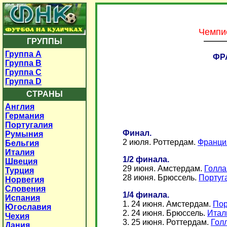
Чемпи
ГРУППЫ
Группа A
ФР
Группа B
Группа C
Группа D
СТРАНЫ
Англия
Германия
Португалия
Финал.
Румыния
2 июля. Роттердам.
Франция
Бельгия
Италия
1/2 финала.
Швеция
29 июня. Амстердам.
Голла
Турция
28 июня. Брюссель.
Португа
Норвегия
Словения
1/4 финала.
Испания
1. 24 июня. Амстердам.
Пор
Югославия
2. 24 июня. Брюссель.
Итали
Чехия
3. 25 июня. Роттердам.
Голл
Дания