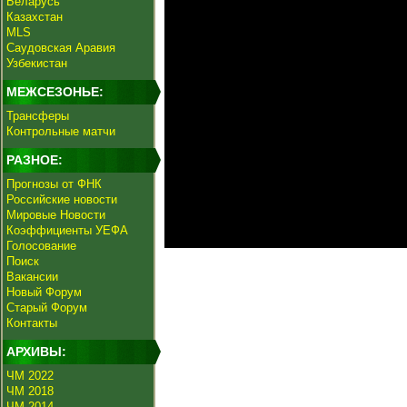
Беларусь
Казахстан
MLS
Саудовская Аравия
Узбекистан
МЕЖСЕЗОНЬЕ:
Трансферы
Контрольные матчи
РАЗНОЕ:
Прогнозы от ФНК
Российские новости
Мировые Новости
Коэффициенты УЕФА
Голосование
Поиск
Вакансии
Новый Форум
Старый Форум
Контакты
АРХИВЫ:
ЧМ 2022
ЧМ 2018
ЧМ 2014