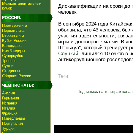
Межконтинентальный
Дисквалификации на сроки до 
кубок
человек.
РОССИЯ:
В сентябре 2024 года Китайск
Премьер-лига
объявила, что 43 человека был
Первая лига
участия в деятельности, связа
Вторая лига
Кубок России
игры и договорные матчи. В я
Календарь
Шэньхуа", который тренирует 
Бомбардиры
Слуцкий
, лишился 10 очков в 
Суперкубок
антикоррупционного расследов
Тренеры
Судьи
Стадионы
Теги:
Сборная России
ЧЕМПИОНАТЫ:
Подпишись на телеграм-канал
Англия
Германия
Испания
Италия
Франция
Нидерланды
Португалия
Турция