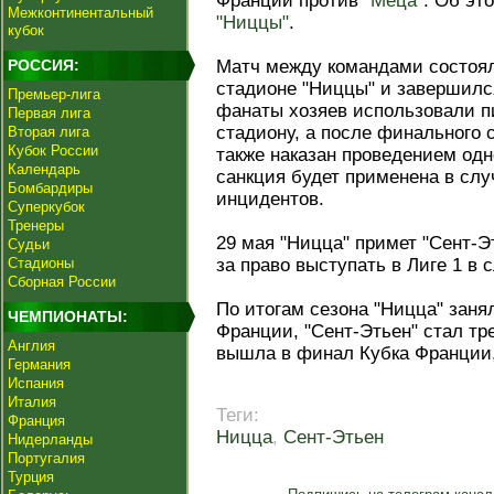
Франции против
"Меца"
. Об эт
Межконтинентальный
"Ниццы"
.
кубок
РОССИЯ:
Матч между командами состоя
стадионе "Ниццы" и завершился
Премьер-лига
фанаты хозяев использовали п
Первая лига
стадиону, а после финального 
Вторая лига
Кубок России
также наказан проведением одн
Календарь
санкция будет применена в сл
Бомбардиры
инцидентов.
Суперкубок
Тренеры
29 мая "Ницца" примет "Сент-Э
Судьи
Стадионы
за право выступать в Лиге 1 в
Сборная России
По итогам сезона "Ницца" заня
ЧЕМПИОНАТЫ:
Франции, "Сент-Этьен" стал тре
Англия
вышла в финал Кубка Франции,
Германия
Испания
Италия
Теги:
Франция
Ницца
,
Сент-Этьен
Нидерланды
Португалия
Турция