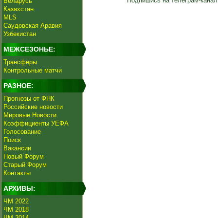
Подпишись на телеграм-канал
Беларусь
Казахстан
MLS
Саудовская Аравия
Узбекистан
МЕЖСЕЗОНЬЕ:
Трансферы
Контрольные матчи
РАЗНОЕ:
Прогнозы от ФНК
Российские новости
Мировые Новости
Коэффициенты УЕФА
Голосование
Поиск
Вакансии
Новый Форум
Старый Форум
Контакты
АРХИВЫ:
ЧМ 2022
ЧМ 2018
ЧМ 2014