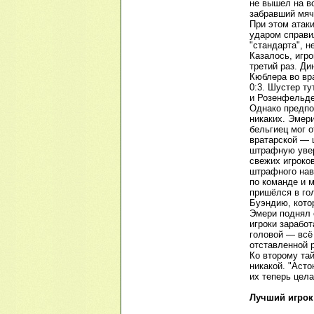
не вышел на в
забравший мяч
При этом атак
ударом справи
"стандарта", н
Казалось, игро
третий раз. Ди
Кюблера во вр
0:3. Шустер т
и Розенфельде
Однако предпос
никаких. Эмер
бельгиец мог о
вратарской — ш
штрафную увер
свежих игроко
штрафного нав
по команде и м
пришёлся в го
Буэндию, котор
Эмери поднял 
игроки зарабо
головой — всё
отставленной 
Ко второму та
никакой. "Аст
их теперь цела
Лучший игрок