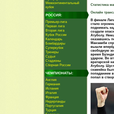
Межконтинентальный
Статистика ма
кубок
Онлайн транс
РОССИЯ:
В финале Лиг
Премьер-лига
стало огромн
Первая лига
поднимать на
Вторая лига
создали опас
Кубок России
Атуболу. Немц
Календарь
оказавшись пе
Манзамби сп
Бомбардиры
вышли вперёд
Суперкубок
свободную зо
Тренеры
время Буэнди
Судьи
ударом. Во в
Стадионы
вратарской на
Сборная России
Атуболу. Шус
скамейка был
ЧЕМПИОНАТЫ:
попаданием в
попал в створ
Англия
Германия
Испания
Италия
Франция
Нидерланды
Португалия
Турция