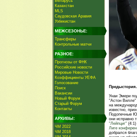
Беларусь
Казахстан
MLS
Саудовская Аравия
Узбекистан
МЕЖСЕЗОНЬЕ:
Трансферы
Контрольные матчи
РАЗНОЕ:
Прогнозы от ФНК
Российские новости
Мировые Новости
Коэффициенты УЕФА
Голосование
Предыстория.
Поиск
Вакансии
Унаи Эмери по
Новый Форум
"Астон Вилле" 
Старый Форум
на международ
Контакты
известно, прих
Подопечные Юл
АРХИВЫ:
они исправно 
"Лейпциг"
(4:1)
ЧМ 2022
Лиге конферен
ЧМ 2018
добрался благ
ЧМ 2014