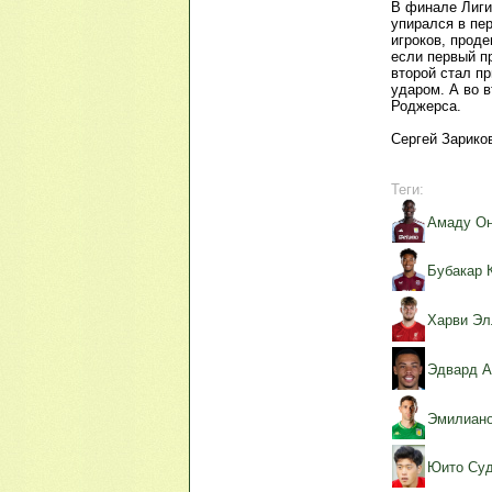
В финале Лиги
упирался в пе
игроков, проде
если первый п
второй стал п
ударом. А во в
Роджерса.
Сергей Зарико
Теги:
Амаду О
Бубакар 
Харви Эл
Эдвард А
Эмилиано
Юито Суд