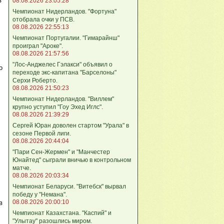
в
08.08.2026 23:05:28
Чемпионат Нидерландов. "Фортуна"
отобрала очки у ПСВ.
08.08.2026 22:55:13
Чемпионат Португалии. "Гимарайнш"
проиграл "Ароке".
08.08.2026 21:57:56
"Лос-Анджелес Гэлакси" объявил о
о
переходе экс-капитана "Барселоны"
Серхи Роберто.
08.08.2026 21:50:23
Чемпионат Нидерландов. "Виллем"
крупно уступил "Гоу Эхед Иглс".
08.08.2026 21:39:29
Сергей Юран доволен стартом "Урала" в
сезоне Первой лиги.
08.08.2026 20:44:04
"Пари Сен-Жермен" и "Манчестер
Юнайтед" сыграли вничью в контрольном
матче.
08.08.2026 20:03:34
Чемпионат Беларуси. "Витебск" вырвал
победу у "Немана".
08.08.2026 20:00:10
в
Чемпионат Казахстана. "Каспий" и
"Улытау" разошлись миром.