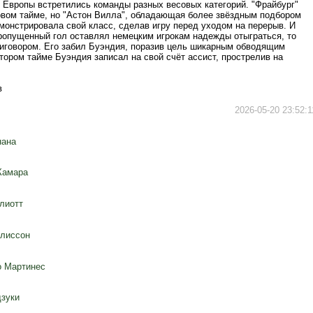
 Европы встретились команды разных весовых категорий. "Фрайбург"
рвом тайме, но "Астон Вилла", обладающая более звёздным подбором
монстрировала свой класс, сделав игру перед уходом на перерыв. И
ропущенный гол оставлял немецким игрокам надежды отыграться, то
риговором. Его забил Буэндия, поразив цель шикарным обводящим
тором тайме Буэндия записал на свой счёт ассист, прострелив на
в
2026-05-20 23:52:1
нана
Камара
лиотт
лиссон
 Мартинес
зуки