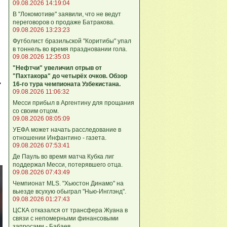
09.08.2026 14:19:04
В "Локомотиве" заявили, что не ведут
переговоров о продаже Батракова.
09.08.2026 13:23:23
Футболист бразильской "Коритибы" упал
в тоннель во время праздновании гола.
09.08.2026 12:35:03
"Нефтчи" увеличил отрыв от
"Пахтакора" до четырёх очков. Обзор
16-го тура чемпионата Узбекистана.
"
09.08.2026 11:06:32
Месси прибыл в Аргентину для прощания
со своим отцом.
09.08.2026 08:05:09
УЕФА может начать расследование в
отношении Инфантино - газета.
09.08.2026 07:53:41
Де Пауль во время матча Кубка лиг
поддержал Месси, потерявшего отца.
09.08.2026 07:43:49
Чемпионат MLS. "Хьюстон Динамо" на
выезде всухую обыграл "Нью-Инглэнд".
09.08.2026 01:27:43
ЦСКА отказался от трансфера Жуана в
связи с непомерными финансовыми
запросами - Бабаев.