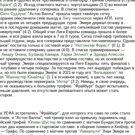
м этапе и одолел всех противников в плей-офф. Причём сначала уступи
"Браге"
(1:2). Исход ответного матча с португальцами (3:1) во многом
о раннее удаление у соперника. В списке травмированных —
Юито Судзуки
. "Астон Вилла" прошла через тяжёлую сетку.
аранее обеспечили себе выход в
Лигу чемпионов
через АПЛ, хотя
ко в одном из четырёх предыдущих туров. Эмери держал основу в
нно в последнем домашнем матче, где его сильнейший состав уверенно
Ливерпулем" (4:2). Общий этап Лиги Европы команда прошла в более
ме, и всё равно взяла верх в 7 из 8 туров. Сетка плей-офф требовала
ольшей отдачи, ведь все соперники представляли топ-чемпионаты. Однак
нов" постигла только в гостевой игре с
"Ноттингем Форест"
(0:1). В
и не оставили сопернику шансов (4:0). В списке травмированных —
и
Амаду Онана
,
Бубакар Камара
,
Харви Эллиотт
и
Эдвард Алиссон
.
ют преимущество в мастерстве и глубине состава, но их основной
ный тренер. Эмери специализируется на Лиге Европы: пять финалов с
 клубами и четыре победы. За последние пять лет андердог побеждал в
, но это были команды Эмери: в 2021-м году его
"Вильярреал"
по
лел
"Манчестер Юнайтед"
(1:1 в основное время), а шесть лет назад
его руководством переиграла
"Интер"
(3:2). Немцы, в свою очередь,
зко не оказывались к большому трофею. "Фрайбург" будет испытывать
еньше давления, но отсутствие релевантного опыта может стать
тором.
а УЕФА встретились "Фрайбург", для которого это само по себе стало
тием, и "Астон Вилла", чей тренер взял за привычку поднимать над
ейский трофей.
Юлиан Шустер
по сравнению с матчем Бундеслиги проти
лал два изменения в стартовом составе: в обороне появился Кюблер, в
 — Грифо. По сравнению с матчем против
"Ливерпуля"
Унаи Эмери не