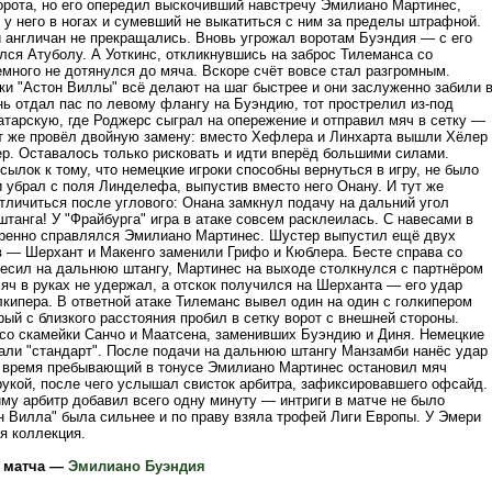
орота, но его опередил выскочивший навстречу Эмилиано Мартинес,
 у него в ногах и сумевший не выкатиться с ним за пределы штрафной.
и англичан не прекращались. Вновь угрожал воротам Буэндия — с его
лся Атуболу. А Уоткинс, откликнувшись на заброс Тилеманса со
емного не дотянулся до мяча. Вскоре счёт вовсе стал разгромным.
ки "Астон Виллы" всё делают на шаг быстрее и они заслуженно забили 
нь отдал пас по левому флангу на Буэндию, тот прострелил из-под
атарскую, где Роджерс сыграл на опережение и отправил мяч в сетку —
ут же провёл двойную замену: вместо Хефлера и Линхарта вышли Хёлер
р. Оставалось только рисковать и идти вперёд большими силами.
ылок к тому, что немецкие игроки способны вернуться в игру, не было
и убрал с поля Линделефа, выпустив вместо него Онану. И тут же
тличиться после углового: Онана замкнул подачу на дальний угол
танга! У "Фрайбурга" игра в атаке совсем расклеилась. С навесами в
енно справлялся Эмилиано Мартинес. Шустер выпустил ещё двух
в — Шерхант и Макенго заменили Грифо и Кюблера. Бесте справа со
есил на дальнюю штангу, Мартинес на выходе столкнулся с партнёром
яч в руках не удержал, а отскок получился на Шерханта — его удар
лкипера. В ответной атаке Тилеманс вывел один на один с голкипером
ый с близкого расстояния пробил в сетку ворот с внешней стороны.
со скамейки Санчо и Маатсена, заменивших Буэндию и Диня. Немецкие
тали "стандарт". После подачи на дальнюю штангу Манзамби нанёс удар
 время пребывающий в тонусе Эмилиано Мартинес остановил мяч
рукой, после чего услышал свисток арбитра, зафиксировавшего офсайд.
йму арбитр добавил всего одну минуту — интриги в матче не было
он Вилла" была сильнее и по праву взяла трофей Лиги Европы. У Эмери
я коллекция.
 матча —
Эмилиано Буэндия