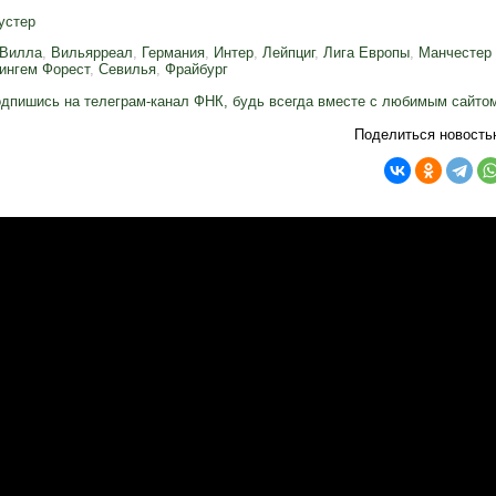
устер
 Вилла
,
Вильярреал
,
Германия
,
Интер
,
Лейпциг
,
Лига Европы
,
Манчестер
ингем Форест
,
Севилья
,
Фрайбург
дпишись на телеграм-канал ФНК, будь всегда вместе с любимым сайто
Поделиться новость