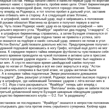
обедный состав. Немцы начали смело и нанесли первый удар по воротам
амкнул навес с правого фланга, пробив мимо цели. Ответ бирмингемцев
ерника на переходной фазе, получился гораздо опаснее. Тилеманс
у вперёд на Роджерса, и тот плотно пробил в дальний угол, заставив
ке отбивать мяч в сторону. А в следующей атаке Уоткинс,
 в штрафной, нанёс несильный удар, ещё и забравшись в положение
ой руками обхватил Макгинна на фланге и получил первую в матче
ку. Чуть позже Роджерс нанёс удар из-за пределов штрафной — мяч
льнего верхнего угла. "Фрайбург" заработал два подряд "стандарта". С
 в штрафную бирмингемцы справились, а затем Буэндия отмахнулся от
тал "горчичник". Ещё одна подача также не привела к успеха, зато
 оказался на подборе и нанёс сильный удар, немного не попав в угол
 "Астон Виллы" действовали довольно жёстко. Предупреждение получил 
адранной подошвой врезавшись в ногу Грифо, который ещё долго не мог
азона. К середине первого тайма немецкие футболисты чувствовали себя
много времени проводили на чужой половине и активно шли в прессинг.
тился хорошим ударом издали — Эмилиано Мартинес был надёжен и
ал мяч. А спустя некоторое время швейцарский хавбек получил
ар по ногам от Линделефа и всё же смог вернуться в игру. "Астон
сь ужалить соперника в быстрой атаке, но удары англичан были
. А в концовке тайма подопечные Эмери реализовали домашнюю
"стандарте". Динь разыграл угловой, Роджерс выполнил высокую подачу 
у в штрафную, где набежавший Тилеманс ударом с лёта вогнал мяч в
 0:1. Игра стала раскрываться. "Фрайбург" теперь шёл вперёд с
гией и нарывался на контратаки. "Вилланы" вновь едва не забили после
а третьей добавленной минуте Буэндия шикарным обводящим ударом
ущество бирмингемского клуба — 0:2. Гол "в раздевалку".
рестановок не последовало. "Фрайбург" оказался в непростом положени
отыгрывать два гола против очень серьёзного соперника. Кюблер едва