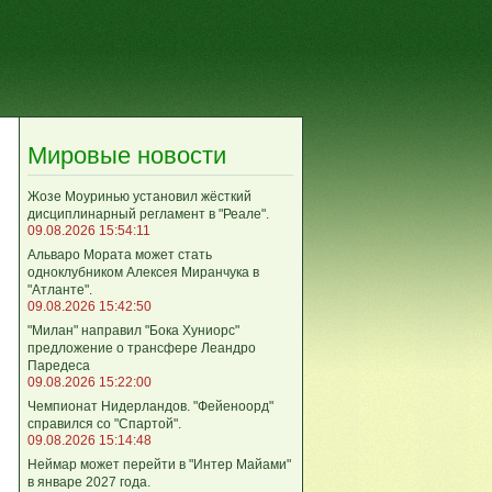
Мировые новости
Жозе Моуринью установил жёсткий
дисциплинарный регламент в "Реале".
09.08.2026 15:54:11
Альваро Мората может стать
одноклубником Алексея Миранчука в
"Атланте".
09.08.2026 15:42:50
"Милан" направил "Бока Хуниорс"
предложение о трансфере Леандро
Паредеса
09.08.2026 15:22:00
Чемпионат Нидерландов. "Фейеноорд"
справился со "Спартой".
09.08.2026 15:14:48
Неймар может перейти в "Интер Майами"
в январе 2027 года.