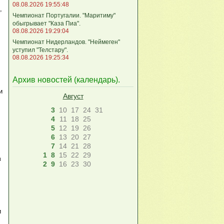
08.08.2026 19:55:48
,
Чемпионат Португалии. "Маритиму"
обыгрывает "Каза Пиа".
08.08.2026 19:29:04
Чемпионат Нидерландов. "Неймеген"
уступил "Телстару".
08.08.2026 19:25:34
Архив новостей (
календарь
).
и
Август
3
10
17
24
31
4
11
18
25
5
12
19
26
6
13
20
27
7
14
21
28
1
8
15
22
29
в
2
9
16
23
30
и