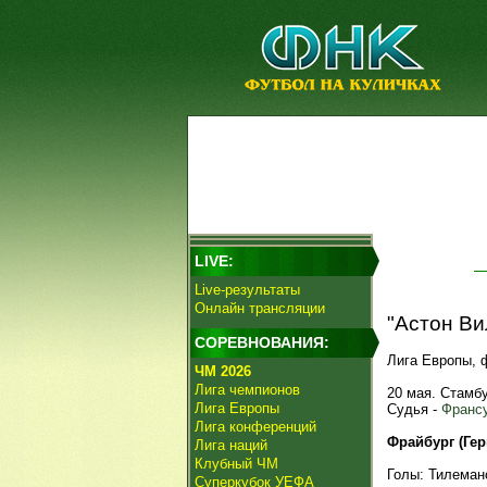
LIVE:
Live-результаты
Онлайн трансляции
"Астон Ви
СОРЕВНОВАНИЯ:
Лига Европы, 
ЧМ 2026
Лига чемпионов
20 мая. Стамб
Лига Европы
Судья -
Франсу
Лига конференций
Фрайбург (Герм
Лига наций
Клубный ЧМ
Голы: Тилеманс,
Суперкубок УЕФА