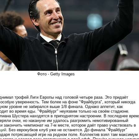
Фото - Getty Images
днимал трофей Лиги Европы над головой четыре раза. Это придаёт
особую уверенность. Тем более на фоне "Фрайбурга", который никогда
ном уровне не забирался выше 1/8 финала. Однако аппетит, как
одит во время еды. "Фрайбург" неуязвим только на своём стадионе.
иана Шустера находятся в приподнятом настроении. В последнее врем
теряли очки, но накануне им удалось разгромить немотивированный
 и закончить чемпионат на 7-м месте, которое даёт право участвовать в
ций
. Без еврокубков клуб уже не останется. До финала "Фрайбург"
одаря потрясающей игре на родном поле. Коллектив взял там максимум