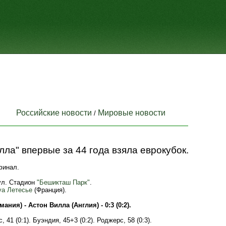
Российские новости
Мировые новости
/
лла" впервые за 44 года взяла еврокубок.
финал.
ул. Стадион
"Бешикташ Парк"
.
а Летесье
(Франция).
ания) - Астон Вилла (Англия) - 0:3 (0:2).
 41 (0:1). Буэндия, 45+3 (0:2). Роджерс, 58 (0:3).