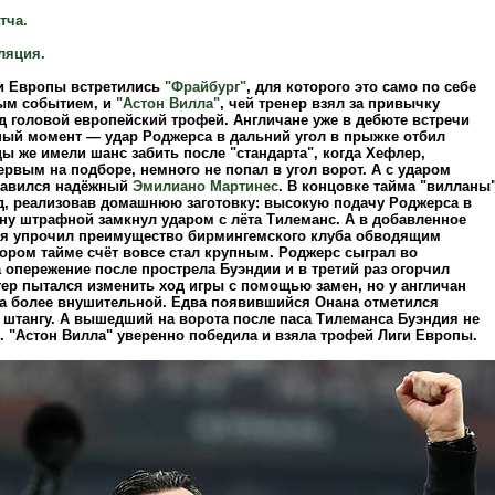
тча.
ляция.
и Европы встретились
"Фрайбург"
, для которого это само по себе
ым событием, и
"Астон Вилла"
, чей тренер взял за привычку
д головой европейский трофей. Англичане уже в дебюте встречи
ный момент — удар Роджерса в дальний угол в прыжке отбил
ы же имели шанс забить после "стандарта", когда Хефлер,
рвым на подборе, немного не попал в угол ворот. А с ударом
равился надёжный
Эмилиано Мартинес
. В концовке тайма "вилланы
, реализовав домашнюю заготовку: высокую подачу Роджерса в
ну штрафной замкнул ударом с лёта Тилеманс. А в добавленное
я упрочил преимущество бирмингемского клуба обводящим
тором тайме счёт вовсе стал крупным. Роджерс сыграл во
 опережение после прострела Буэндии и в третий раз огорчил
тер пытался изменить ход игры с помощью замен, но у англичан
а более внушительной. Едва появившийся Онана отметился
 штангу. А вышедший на ворота после паса Тилеманса Буэндия не
. "Астон Вилла" уверенно победила и взяла трофей Лиги Европы.