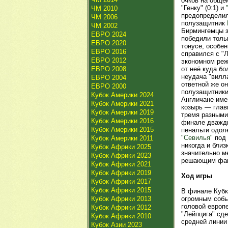
очков на обще
"Генку" (0:1) и
ЧМ 2010
предопределил
ЧМ 2006
полузащитник
ЧМ 2002
Бирмингемцы з
ЕВРО 2024
победили толь
ЕВРО 2020
тонусе, особе
ЕВРО 2016
справился с "
ЕВРО 2012
экономном режи
ЕВРО 2008
от неё куда б
неудача "вилла
ЕВРО 2004
ответной же он
ЕВРО 2000
полузащитник
Кубок Америки 2024
Англичане име
Кубок Америки 2021
козырь — глав
Кубок Америки 2019
тремя разными
Кубок Америки 2016
финале дважды
Кубок Америки 2015
пенальти одо
"Севилья"
под 
Кубок Америки 2011
никогда и бли
Кубок Африки 2025
значительно м
Кубок Африки 2023
решающим фак
Кубок Африки 2021
Кубок Африки 2019
Ход игры
Кубок Африки 2017
Кубок Африки 2015
В финале Кубк
Кубок Африки 2013
огромным собы
головой европ
Кубок Африки 2012
"Лейпцига" сде
Кубок Африки 2010
средней линии
Кубок Азии 2023