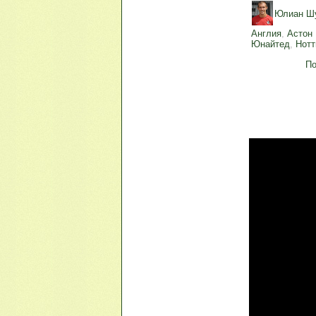
Юлиан Ш
Англия
,
Астон
Юнайтед
,
Нотт
По